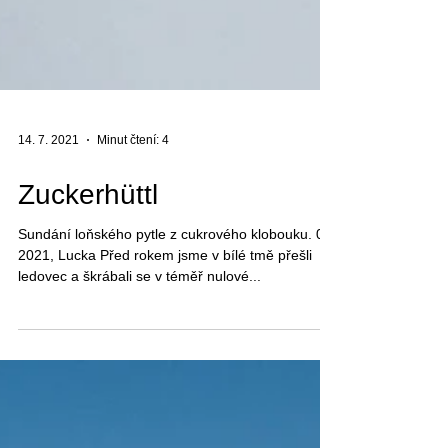
14. 7. 2021
Minut čtení: 4
Zuckerhüttl
Sundání loňského pytle z cukrového klobouku. 07/
2021, Lucka Před rokem jsme v bílé tmě přešli
ledovec a škrábali se v téměř nulové...