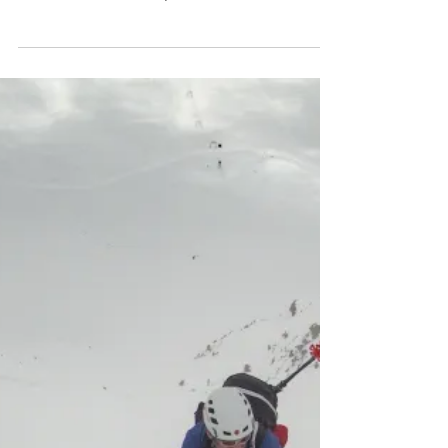
19. 5. 2019
Minut čtení: 1
Klettergatren Ötz -
sportovky na kraji údolí
Prima alternativa pro brzký návrat z Ötztálských
Alp. Sportovně zajištěné skalky hned u silnice za
vesnicí Ötz. 19.5. 2019; text: Lucka...