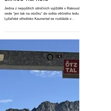
silnice na kole
Jedna z nejvyšších silničních vyjížděk v Rakousku
vede “jen tak na otočku” do světa věčného ledu.
Lyžařské středisko Kaunertal se rozkládá v
nadmořské výšce 2 150 až 3 160 metrů a až do
výšky 2750 m je dostupné autem, tedy i na kole.