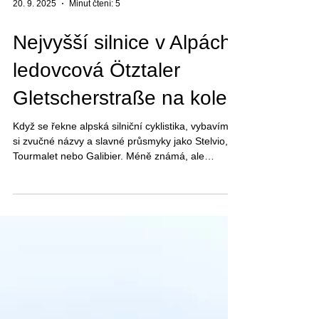
20. 9. 2025
Minut čtení: 5
Nejvyšší silnice v Alpách:
ledovcová Ötztaler
Gletscherstraße na kole
Když se řekne alpská silniční cyklistika, vybavíme
si zvučné názvy a slavné průsmyky jako Stelvio,
Tourmalet nebo Galibier. Méně známá, ale
neméně působivá je Ötztaler Gletscherstraße nad
Söldenem v Tyrolsku. Patnáctikilometrový výjezd
do lyžařského střediska neslouží jako klasické
sedlo. Je to vlastně taková slepá ulička pouze pro
návštěvníky ledovce. O to víc se mistři stavitelé
nemazali se sklonem a zanechali nám tu
pořádnou výzvu, na kterou se podíváme v