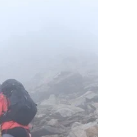
krásném zářijovém