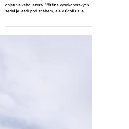
Doba velikonoční si, skoro už tradičně, říká o
objetí velkého jezera. Většina vysokohorských
sedel je ještě pod sněhem, ale v údolí už je
slunečné jaro. Tentokrát budeme šlapat kolem
nejznámějšího italského jezera, Lago di Garda.