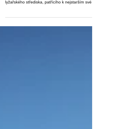
Od jezera vzhůru do kopců, vzhůru na sever na
Monte Bondone. To je výjezd do nejbližšího
lyžařského střediska, patřícího k nejstarším svého
druhu vůbec. Od Lago di Garda s hladinou
pouhých 65 metrů nad mořem do horského sedla
položeného o 1600 metrů výše.