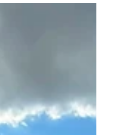
položeného o 1600 metrů výše.