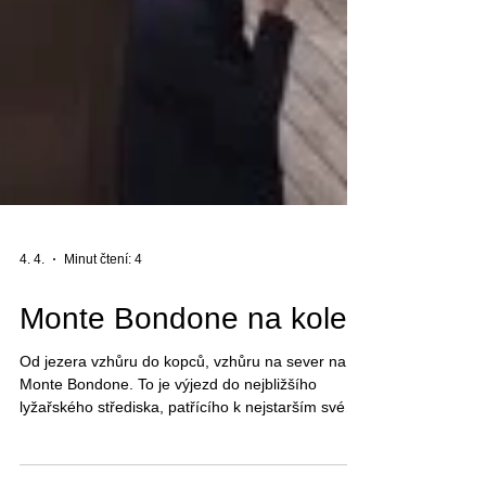
4. 4.
Minut čtení: 4
Monte Bondone na kole
Od jezera vzhůru do kopců, vzhůru na sever na
Monte Bondone. To je výjezd do nejbližšího
lyžařského střediska, patřícího k nejstarším svého
druhu vůbec. Od Lago di Garda s hladinou
pouhých 65 metrů nad mořem do horského sedla