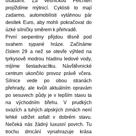
osadami. Za vesničkou Feichten 
projíždíme mýtnicí. Cyklisti to mají 
zadarmo, automobilisti vytáhnou pár 
desítek Euro, aby mohli pokračovat do 
úzké silničky směrem k přehradě. 
První serpentiny přijdou těsně pod 
svahem sypané hráze. Začínáme 
číslem 29 a než se otevře výhled na 
tyrkysově modrou hladinu ledové vody, 
míjíme šestadvacítku. Návštěvnické 
centrum ukončilo provoz právě včera. 
Silnice vede po obou stranách 
přehrady, ale kvůli aktuálním opravám 
po sesuvech půdy je v lepším stavu ta 
na východním břehu. V prudkých 
svazích a tuhých alpských zimách není 
lehké udržet asfalt v dobrém stavu. 
Nečeká nás žádný luxusní povrch. Tu 
trochu drncání vynahrazuje krása 