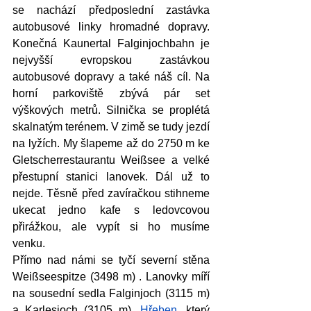
se nachází předposlední zastávka 
autobusové linky hromadné dopravy. 
Konečná Kaunertal Falginjochbahn je 
nejvyšší evropskou zastávkou 
autobusové dopravy a také náš cíl. Na 
horní parkoviště zbývá pár set 
výškových metrů. Silnička se proplétá 
skalnatým terénem. V zimě se tudy jezdí 
na lyžích. My šlapeme až do 2750 m ke 
Gletscherrestaurantu Weißsee a velké 
přestupní stanici lanovek. Dál už to 
nejde. Těsně před zavíračkou stihneme 
ukecat jedno kafe s ledovcovou 
přirážkou, ale vypít si ho musíme 
venku. 
Přímo nad námi se tyčí severní stěna 
Weißseespitze (3498 m) . Lanovky míří 
na sousední sedla Falginjoch (3115 m) 
a Karlesjoch (3105 m). 
Hřeben
, který 