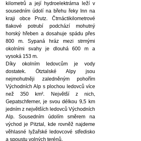
kilometrů a její hydroelektrárna leží v 
sousedním údolí na břehu řeky Inn na 
kraji obce Prutz. Čtrnáctikilometrové 
tlakové potrubí podchází mohutný 
horský hřeben a dosahuje spádu přes 
800 m. Sypaná hráz mezi strmými 
okolními svahy je dlouhá 600 m a 
vysoká 153 m.
Díky okolním ledovcům je vody 
dostatek. Ötztalské Alpy jsou 
nejmohutněji zaledněným pohořím 
Východních Alp s plochou ledovců více 
než 350 km². Největší z nich, 
Gepatschferner, je svou délkou 9,5 km 
jedním z největších ledovců Východních 
Alp. Sousedním údolím směrem na 
východ je Pitztal, kde rovněž najdeme 
věhlasné lyžařské ledovcové středisko 
a spoustu volných terénů.