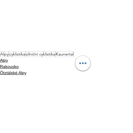
Alpy
cyklistika
silniční cyklistika
Kaunertal
Alpy
Rakousko
Ötztálské Alpy
Zobrazit vše
Nejnovější příspěvky