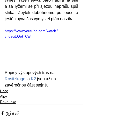
vynesli lyže nejvýš. Jaro nabírá na síle 
a za lyžemi se při sjezdu nepráší, spíš 
stříká. Zbytek doběhneme po louce a 
ještě zbývá čas vymyslet plán na zítra.
https://www.youtube.com/watch?
v=geqEQpt_Ca4
Popisy výstupových tras na 
Rostizkogel
 a 
K2
 jsou až na 
závěrečnou část stejné.
Hory
Alpy
Rakousko