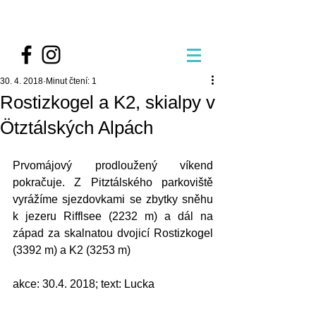
30. 4. 2018
Minut čtení: 1
Rostizkogel a K2, skialpy v
Ötztálských Alpách
Prvomájový prodloužený víkend 
pokračuje. Z Pitztálského parkoviště 
vyrážíme sjezdovkami se zbytky sněhu 
k jezeru Rifflsee (2232 m) a dál na 
západ za skalnatou dvojicí Rostizkogel 
(3392 m) a K2 (3253 m)
akce: 30.4. 2018; text: Lucka