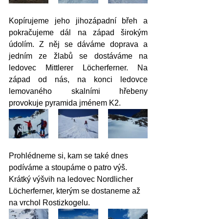
Kopírujeme jeho jihozápadní břeh a 
pokračujeme dál na západ širokým 
údolím. Z něj se dáváme doprava a 
jedním ze žlabů se dostáváme na 
ledovec Mittlerer Löcherferner. Na 
západ od nás, na konci ledovce 
lemovaného skalními hřebeny 
provokuje pyramida jménem K2. 
Prohlédneme si, kam se také dnes 
podíváme a stoupáme o patro výš. 
Krátký výšvih na ledovec Nordlicher 
Löcherferner, kterým se dostaneme až 
na vrchol Rostizkogelu.