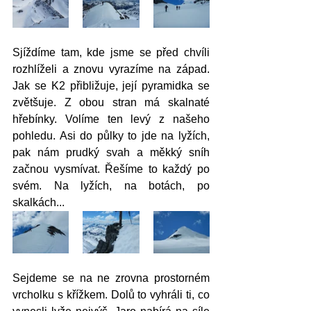
Sjíždíme tam, kde jsme se před chvíli 
rozhlíželi a znovu vyrazíme na západ. 
Jak se K2 přibližuje, její pyramidka se 
zvětšuje. Z obou stran má skalnaté 
hřebínky. Volíme ten levý z našeho 
pohledu. Asi do půlky to jde na lyžích, 
pak nám prudký svah a měkký sníh 
začnou vysmívat. Řešíme to každý po 
svém. Na lyžích, na botách, po 
skalkách...
Sejdeme se na ne zrovna prostorném 
vrcholku s křížkem. Dolů to vyhráli ti, co 