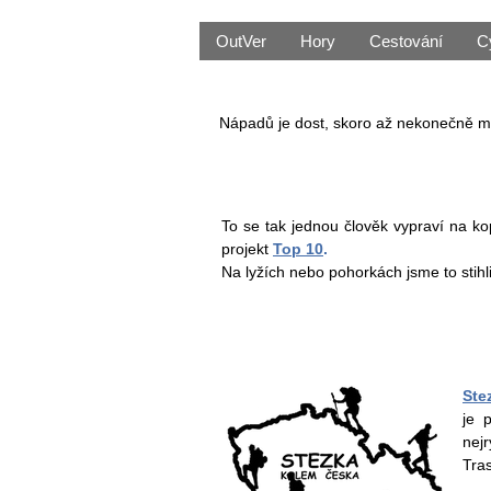
OutVer
Hory
Cestování
C
Nápadů je dost, skoro až nekonečně mn
To se tak jednou člověk vypraví na ko
projekt
Top 10
.
Na lyžích nebo pohorkách jsme to stihl
Ste
je 
nejr
Tras