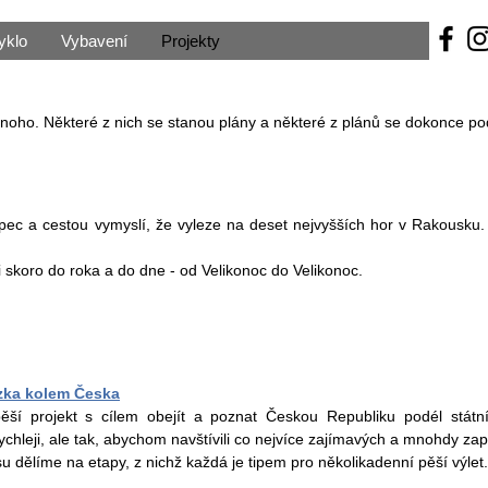
yklo
Vybavení
Projekty
oho. Některé z nich se stanou plány a některé z plánů se dokonce pod
pec a cestou vymyslí, že vyleze na deset nejvyšších hor v Rakousku. 
i skoro do roka a do dne - od Velikonoc do Velikonoc.
zka kolem Česka
pěší projekt s cílem obejít a poznat Českou Republiku podél stát
ychleji, ale tak, abychom navštívili co nejvíce zajímavých a mnohdy z
u dělíme na etapy, z nichž každá je tipem pro několikadenní pěší výlet.