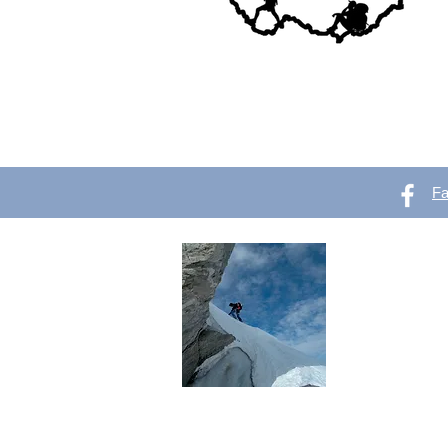
F
OutVer 
Web pro všechn
se chtějí začít
Líbí se ti out