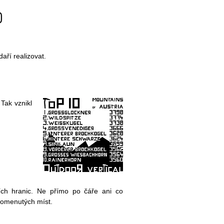
aří realizovat.
Tak vznikl
ních hranic. Ne přímo po čáře ani co
apomenutých míst.