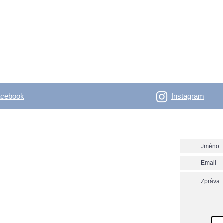
acebook
Instagram
- Outdoor Vertical
Napište n
y nadšené bláznivé i rozumné, co se věnují, nebo
 věnovat outdooru.
ver.net? Nezmeškej už další novinky!