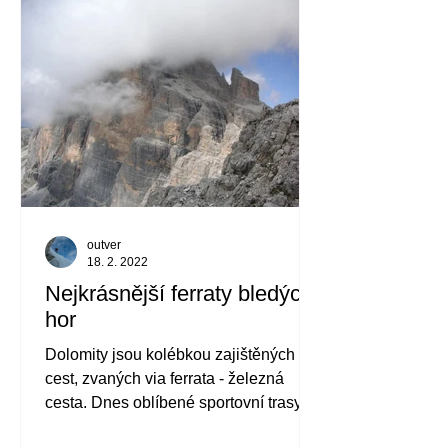
outver
18. 2. 2022
Nejkrásnější ferraty bledých
hor
Dolomity jsou kolébkou zajištěných
cest, zvaných via ferrata - železná
cesta. Dnes oblíbené sportovní trasy
dříve zjednodušovaly náročný prů