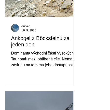
outver
16. 9. 2020
Ankogel z Böcksteinu za
jeden den
Dominanta východní části Vysokých
Taur patří mezi oblíbené cíle. Nemalou
zásluhu na tom má jeho dostupnost
bez lana, maček a možnost lanovky