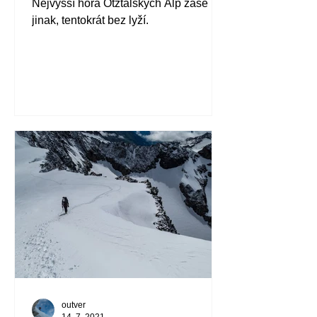
Nejvyšší hora Ötztálskych Alp zase
jinak, tentokrát bez lyží.
outver
14. 7. 2021