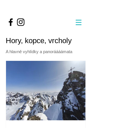
Hory, kopce, vrcholy
A hlavně vyhlídky a panoráááámata