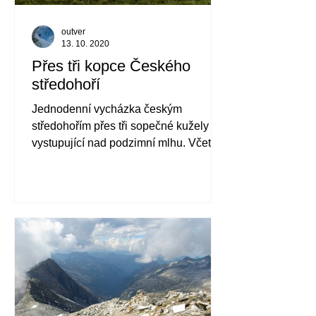
outver
13. 10. 2020
Přes tři kopce Českého
středohoří
Jednodenní vycházka českým
středohořím přes tři sopečné kužely
vystupující nad podzimní mlhu. Včetně
výstupu na Milešovku.