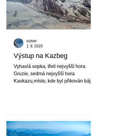
outver
1. 8. 2025
Výstup na Kazbeg
Vyhaslá sopka, třetí nejvyšší hora
Gruzie, sedmá nejvyšší hora
Kavkazu,místo, kde byl přikován bájný
Prométheus, jedna z
nejnavštěvovanějších pětitisícovek a
dominanta krásného výhledu z
vesničky Stepancminda. Tím vším se
může chlubit hora Kazbeg (5054 m) na
severu Gruzie.