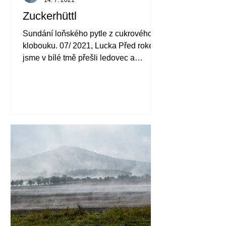
Zuckerhüttl
Sundání loňského pytle z cukrového
klobouku. 07/ 2021, Lucka Před rokem
jsme v bílé tmě přešli ledovec a
škrábali se v téměř nulové...