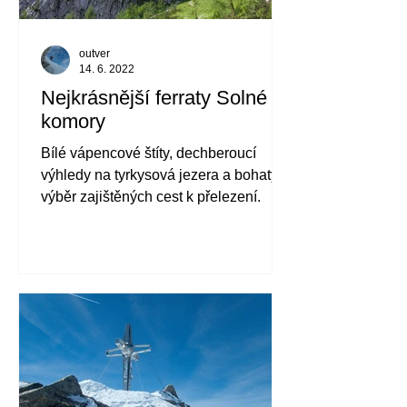
outver
14. 6. 2022
Nejkrásnější ferraty Solné
komory
Bílé vápencové štíty, dechberoucí
výhledy na tyrkysová jezera a bohatý
výběr zajištěných cest k přelezení.