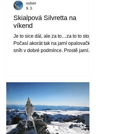
outver
9. 3.
Skialpová Silvretta na
víkend
Je to sice dál, ale za to…za to to stojí.
Počasí akorát tak na jarní opalovačku a
sníh v dobré podmínce. Prostě jarní
Jamtal. Jamtalhütte, Jamspitze a pak
ještě Dreiländerspitze.