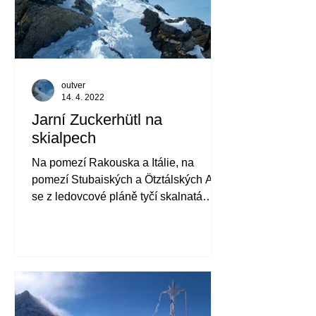
outver
14. 4. 2022
Jarní Zuckerhütl na
skialpech
Na pomezí Rakouska a Itálie, na
pomezí Stubaiských a Ötztálských Alp
se z ledovcové pláně tyčí skalnatá
pyramida.