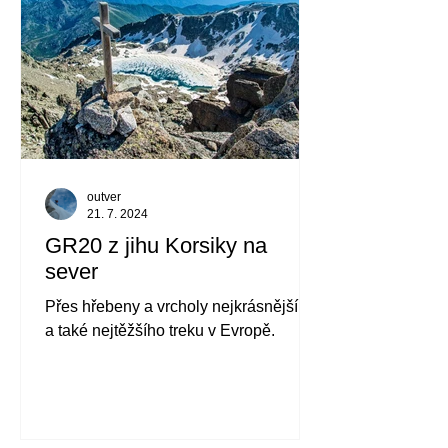
outver
21. 7. 2024
GR20 z jihu Korsiky na
sever
Přes hřebeny a vrcholy nejkrásnějšího
a také nejtěžšího treku v Evropě.