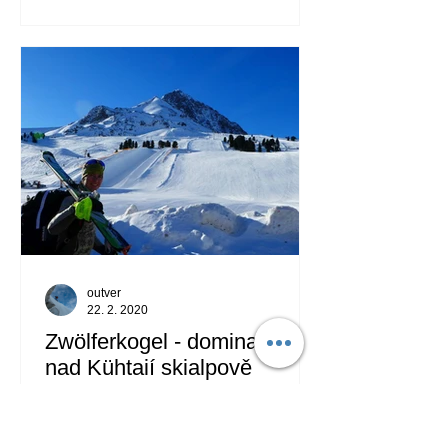
outver
22. 2. 2020
Zwölferkogel - dominanta
nad Kühtaií skialpově
Před asi rokem jsme si při jarním
výstupu na Neunerkogel 2640 m