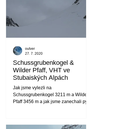
outver
27. 7. 2020
Schussgrubenkogel &
Wilder Pfaff, VHT ve
Stubaiských Alpách
Jak jsme vylezli na
Schussgrubenkogel 3211 m a Wilder
Pfaff 3456 m a jak jsme zanechali pytel
na nejvyšším vrcholu Stubaiských
Alp,...