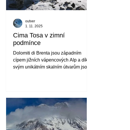
outver
1. 11. 2025
Cima Tosa v zimní
podmínce
Dolomiti di Brenta jsou západním
cípem jižních vápencových Alp a díky
svým unikátním skalním útvarům jsou
do Světového dědictví UNESCO
zařazeny jako část Dolomit. Druhou
nejvyšší horou je Cima Tosa (3136 m),
jejíž skalní stěny dominují hřebeni mezi
Molvenem a střediskem Madonna di
Campiglio. Výstup na tuto krásku
vyžaduje pár lezeckých kroků.