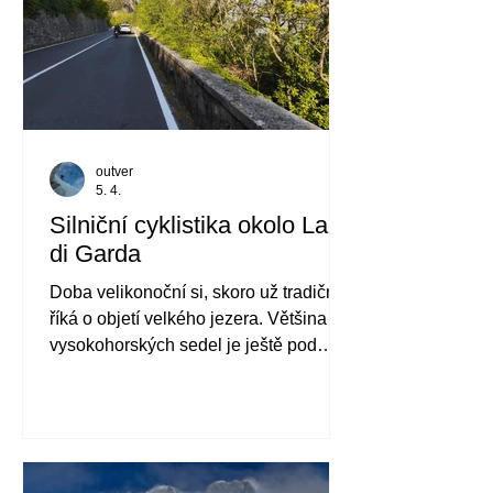
outver
5. 4.
Silniční cyklistika okolo Lago
di Garda
Doba velikonoční si, skoro už tradičně,
říká o objetí velkého jezera. Většina
vysokohorských sedel je ještě pod
sněhem, ale v údolí už je slunečné
jaro. Tentokrát budeme šlapat kolem
nejznámějšího italského jezera, Lago
di Garda.