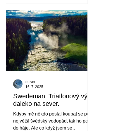
může chlubit hora Kazbeg (5054 m) na
severu Gruzie.
outver
16. 7. 2025
Swedeman. Triatlonový výlet
daleko na sever.
Kdyby mě někdo poslal koupat se pod
největší švédský vodopád, tak ho pošlu
do háje. Ale co když jsem se