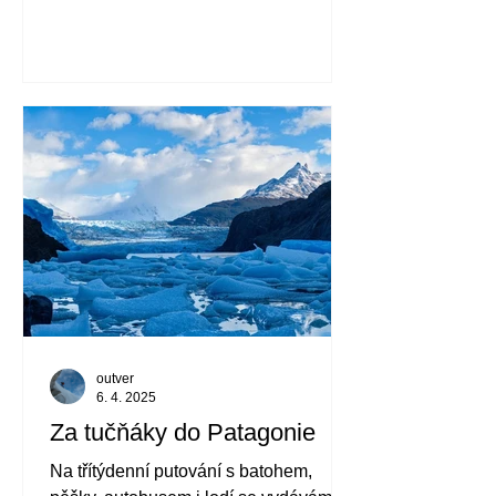
dobrovolně přihlásila na závod, který
něčím takovým začíná a končí
výběhem na místní "Ještěd"?
Swedeman je nejsevernějším
závodem Xtri World Tour a moje
premiéra v této sérii.
outver
6. 4. 2025
Za tučňáky do Patagonie
Na třítýdenní putování s batohem,