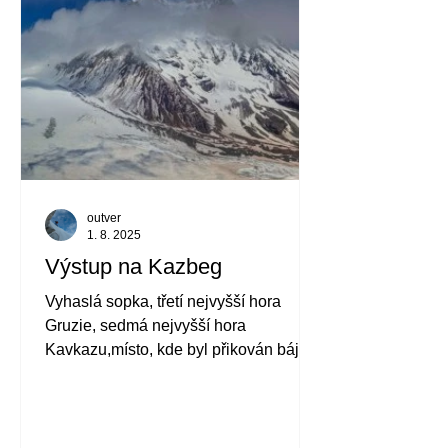
outver
1. 8. 2025
Výstup na Kazbeg
Vyhaslá sopka, třetí nejvyšší hora
Gruzie, sedmá nejvyšší hora
Kavkazu,místo, kde byl přikován bájný
Prométheus, jedna z
nejnavštěvovanějších pětitisícovek a
dominanta krásného výhledu z
vesničky Stepancminda. Tím vším se