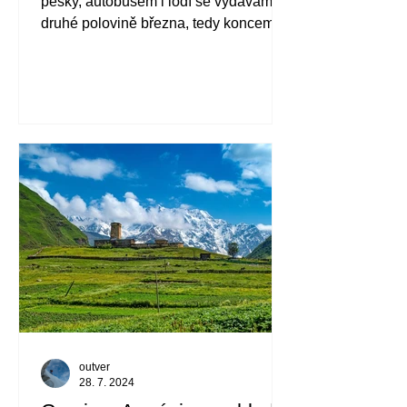
pěšky, autobusem i lodí se vydáváme v
druhé polovině března, tedy koncem
patagonské letní sezóny. Přicházející
podzim barví přírodu a počasí nám
stihne ukázat všechny své podoby.
outver
28. 7. 2024