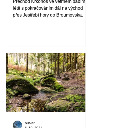
Přechod Krkonoš ve větrném babím
létě s pokračováním dál na východ
přes Jestřebí hory do Broumovska.
outver
6. 10. 2021