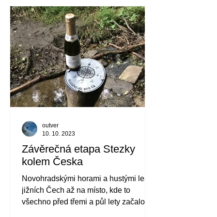
outver
10. 10. 2023
Závěrečná etapa Stezky
kolem Česka
Novohradskými horami a hustými lesy
jižních Čech až na místo, kde to
všechno před třemi a půl lety začalo -
na Nejjižnější bod Česka.