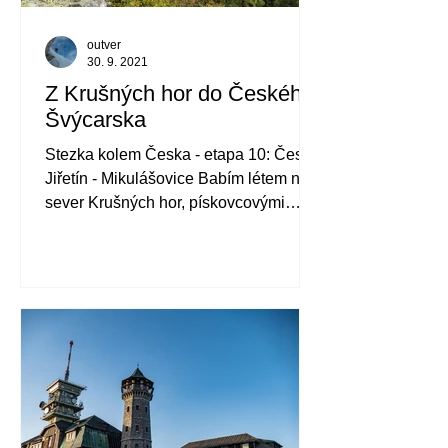
outver
30. 9. 2021
Z Krušných hor do Českého
Švýcarska
Stezka kolem Česka - etapa 10: Český
Jiřetín - Mikulášovice Babím létem na
sever Krušných hor, pískovcovými
skalními městy Děčínska a přes