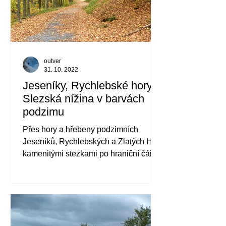
outver
31. 10. 2022
Jeseníky, Rychlebské hory a
Slezská nížina v barvách
podzimu
Přes hory a hřebeny podzimních
Jeseníků, Rychlebských a Zlatých Hor,
kamenitými stezkami po hraniční čáře i
dlouhými asfaltkami až do nížiny