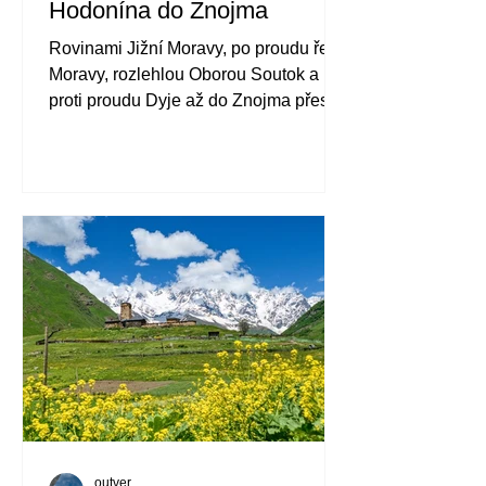
Hodonína do Znojma
Rovinami Jižní Moravy, po proudu řeky
Moravy, rozlehlou Oborou Soutok a
proti proudu Dyje až do Znojma přes
zámky Valtice a Lednice.
outver