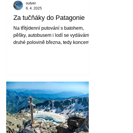
outver
6. 4. 2025
Za tučňáky do Patagonie
Na třítýdenní putování s batohem,
pěšky, autobusem i lodí se vydáváme v
druhé polovině března, tedy koncem
patagonské letní sezóny. Přicházející
podzim barví přírodu a počasí nám
stihne ukázat všechny své podoby.