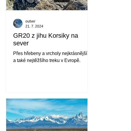
outver
21. 7. 2024
GR20 z jihu Korsiky na
sever
Přes hřebeny a vrcholy nejkrásnějšího
a také nejtěžšího treku v Evropě.