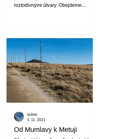
roztodivnými útvary. Obejdeme
hřebenovku plnou nezapomenutelných
výhledů.
outver
3. 11. 2021
Od Mumlavy k Metuji