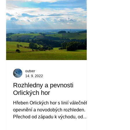
outver
14. 9. 2022
Rozhledny a pevnosti
Orlických hor
Hřeben Orlických hor s linií válečného
opevnění a novodobých rozhleden.
Přechod od západu k východu, od
Náchodů ke Králíkům vede po