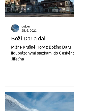
outver
25. 6. 2021
Boží Dar a dál
Mlžné Krušné Hory z Božího Daru
liduprázdnými stezkami do Českého
Jiřetína