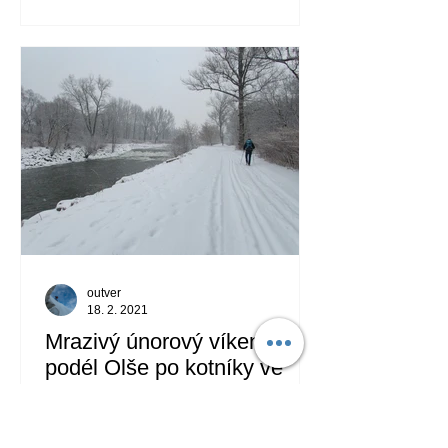
outver
18. 2. 2021
Mrazivý únorový víkend
podél Olše po kotníky ve
sněhu
Stezka kolem Česka: Bohumín - Třinec