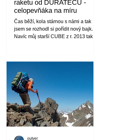
raketu od DURATECU -
celopevňáka na míru
Čas běží, kola stárnou s námi a tak
jsem se rozhodl si pořídit nový bajk.
Navíc můj starší CUBE z r. 2013 tak
připadne synovi. Zaříznu...
outver