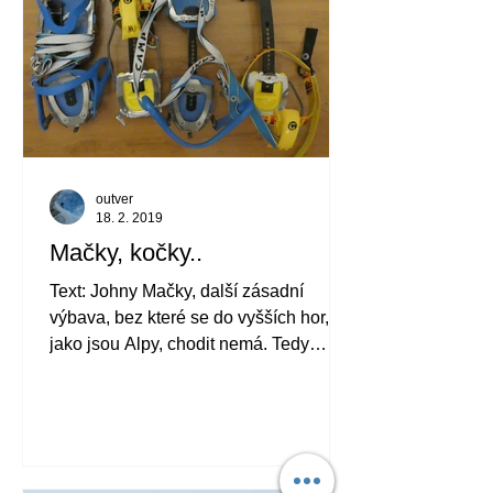
outver
18. 2. 2019
Mačky, kočky..
Text: Johny Mačky, další zásadní
výbava, bez které se do vyšších hor,
jako jsou Alpy, chodit nemá. Tedy
alespoň pokud se chystáte dobýt...