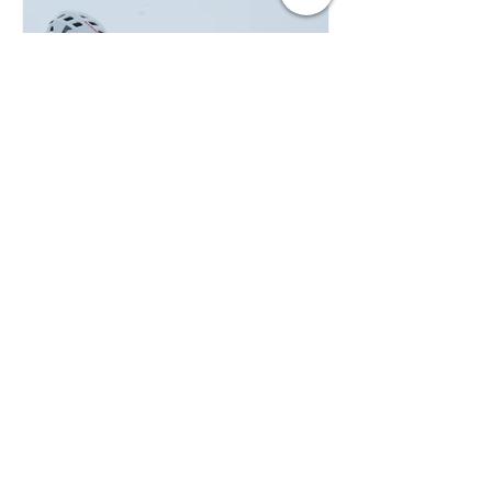
outver
12. 2. 2019
Cepín, výběr vhodného typu
Text: Johny Člověk nemá pořádné
drápy, jako třeba sněžný levhart, nemá
ostrá kopýtka, jako kamzík, a leze
zasněžené kopce, ledovce,...