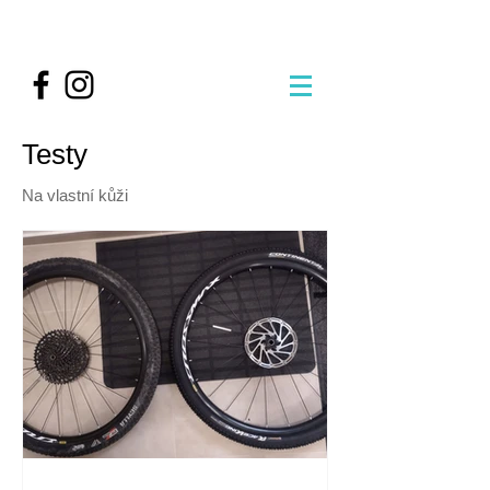
Testy
Na vlastní kůži