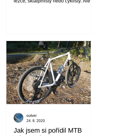
lezce, skialpinisty nebo cyklisty. Ale
není čelovka jako čelovka....
outver
24. 8. 2020
Jak jsem si pořídil MTB