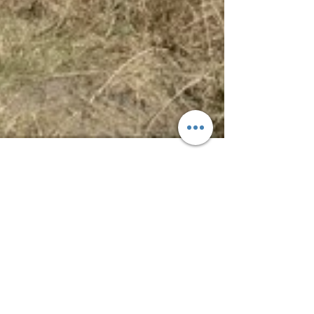
25. 8. 2020
Minut čtení: 11
Na kole k Baltu - část
první: z Prahy do
Gdaňsku
Dvoutýdenní solo-cyklo-výprava k Baltskému moři