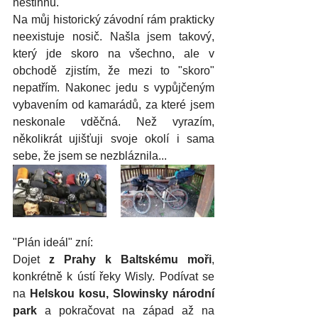
nestihnu.
Na můj historický závodní rám prakticky 
neexistuje nosič. Našla jsem takový, 
který jde skoro na všechno, ale v 
obchodě zjistím, že mezi to "skoro" 
nepatřím. Nakonec jedu s vypůjčeným 
vybavením od kamarádů, za které jsem 
neskonale vděčná. Než vyrazím, 
několikrát ujišťuji svoje okolí i sama 
sebe, že jsem se nezbláznila...
"Plán ideál" zní:
Dojet 
z Prahy k Baltskému moři
, 
konkrétně k ústí řeky Wisly. Podívat se 
na 
Helskou kosu, Slowinsky národní 
park
 a pokračovat na západ až na 