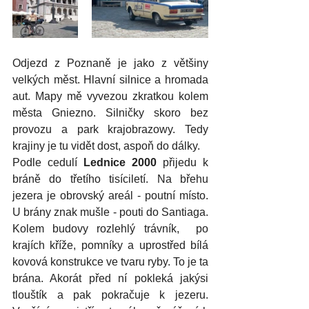
Odjezd z Poznaně je jako z většiny 
velkých měst. Hlavní silnice a hromada 
aut. Mapy mě vyvezou zkratkou kolem 
města Gniezno. Silničky skoro bez 
provozu a park krajobrazowy. Tedy 
krajiny je tu vidět dost, aspoň do dálky. 
Podle cedulí 
Lednice 2000
 přijedu k 
bráně do třetího tisíciletí. Na břehu 
jezera je obrovský areál - poutní místo. 
U brány znak mušle - pouti do Santiaga. 
Kolem budovy rozlehlý trávník,  po 
krajích kříže, pomníky a uprostřed bílá 
kovová konstrukce ve tvaru ryby. To je ta 
brána. Akorát před ní pokleká jakýsi 
tlouštík a pak pokračuje k jezeru. 