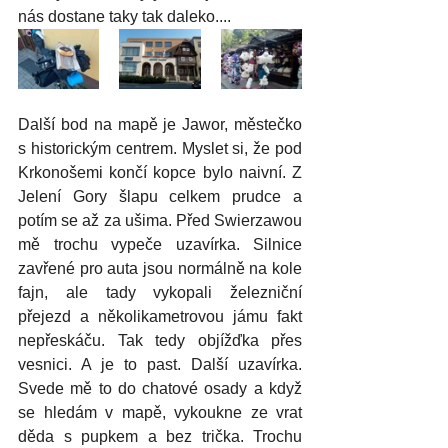
nás dostane taky tak daleko....
Další bod na mapě je Jawor, městečko 
s historickým centrem. Myslet si, že pod 
Krkonošemi končí kopce bylo naivní. Z 
Jelení Gory šlapu celkem prudce a 
potím se až za ušima. Před Swierzawou 
mě trochu vypeče uzavírka. Silnice 
zavřené pro auta jsou normálně na kole 
fajn, ale tady vykopali železniční 
přejezd a několikametrovou jámu fakt 
nepřeskáču. Tak tedy objížďka přes 
vesnici. A je to past. Další uzavírka. 
Svede mě to do chatové osady a když 
se hledám v mapě, vykoukne ze vrat 
děda s pupkem a bez trička. Trochu 