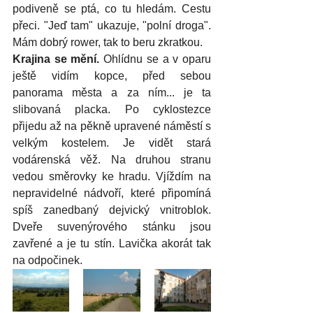
podiveně se ptá, co tu hledám. Cestu 
přeci. "Jeď tam" ukazuje, "polní droga". 
Mám dobrý rower, tak to beru zkratkou.
Krajina se mění.
 Ohlídnu se a v oparu 
ještě vidím kopce, před sebou 
panorama města a za ním... je ta 
slibovaná placka. Po cyklostezce 
přijedu až na pěkně upravené náměstí s 
velkým kostelem. Je vidět stará 
vodárenská věž. Na druhou stranu 
vedou směrovky ke hradu. Vjíždím na 
nepravidelné nádvoří, které připomíná 
spíš zanedbaný dejvický vnitroblok. 
Dveře suvenýrového stánku jsou 
zavřené a je tu stín. Lavička akorát tak 
na odpočinek. 