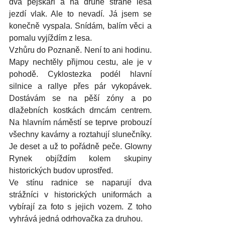
dva pejskaři a na druhé straně lesa 
jezdí vlak. Ale to nevadí. Já jsem se 
konečně vyspala. Snídám, balím věci a 
pomalu vyjíždím z lesa.
Vzhůru do Poznaně. Není to ani hodinu. 
Mapy nechtěly přijmou cestu, ale je v 
pohodě. Cyklostezka podél hlavní 
silnice a rallye přes pár vykopávek. 
Dostávám se na pěší zóny a po 
dlažebních kostkách drncám centrem. 
Na hlavním náměstí se teprve probouzí 
všechny kavárny a roztahují slunečníky. 
Je deset a už to pořádně peče. Glowny 
Rynek objíždím kolem skupiny 
historických budov uprostřed. 
Ve stínu radnice se naparují dva 
strážníci v historických uniformách a 
vybírají za foto s jejich vozem. Z toho 
vyhrává jedná odrhovačka za druhou. 