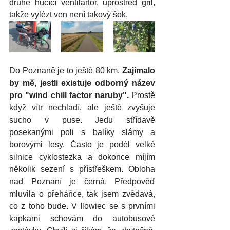
druhé hučící ventilártor, uprostřed gril, 
takže vylézt ven není takový šok. 
Do Poznaně je to ještě 80 km. 
Zajímalo 
by mě, jestli existuje odborný název 
pro "wind chill factor naruby".
 Prostě 
když vítr nechladí, ale ještě zvyšuje 
sucho v puse. Jedu střídavě 
posekanými poli s balíky slámy a 
borovými lesy. Často je podél velké 
silnice cyklostezka a dokonce míjím 
několik sezení s přístřeškem. Obloha 
nad Poznaní je černá. Předpověď 
mluvila o přeháňce, tak jsem zvědavá, 
co z toho bude. V Ilowiec se s prvními 
kapkami schovám do autobusové 