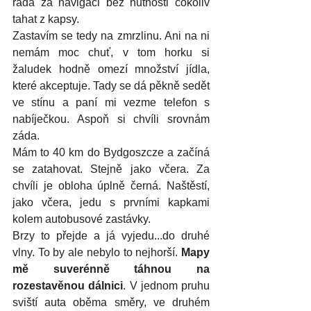
ráda za navigaci bez nutnosti cokoliv 
tahat z kapsy. 
Zastavím se tedy na zmrzlinu. Ani na ni 
nemám moc chuť, v tom horku si 
žaludek hodně omezí množství jídla, 
které akceptuje. Tady se dá pěkně sedět 
ve stínu a paní mi vezme telefon s 
nabíječkou. Aspoň si chvíli srovnám 
záda.
Mám to 40 km do Bydgoszcze a začíná 
se zatahovat. Stejně jako včera. Za 
chvíli je obloha úplně černá. Naštěstí, 
jako včera, jedu s prvními kapkami 
kolem autobusové zastávky. 
Brzy to přejde a já vyjedu...do druhé 
vlny. To by ale nebylo to nejhorší. 
Mapy 
mě suverénně táhnou na 
rozestavěnou dálnici
. V jednom pruhu 
sviští auta oběma směry, ve druhém 