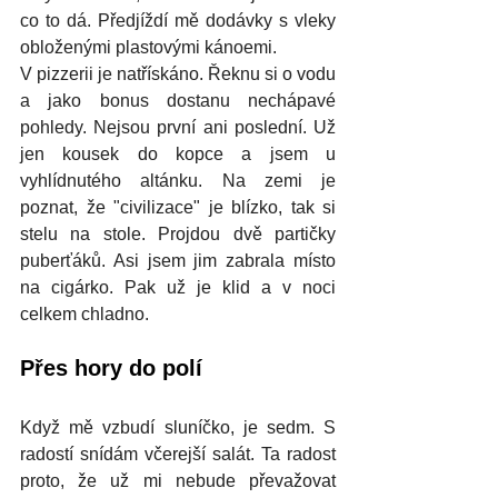
co to dá. Předjíždí mě dodávky s vleky 
obloženými plastovými kánoemi. 
V pizzerii je natřískáno. Řeknu si o vodu 
a jako bonus dostanu nechápavé 
pohledy. Nejsou první ani poslední. Už 
jen kousek do kopce a jsem u 
vyhlídnutého altánku. Na zemi je 
poznat, že "civilizace" je blízko, tak si 
stelu na stole. Projdou dvě partičky 
puberťáků. Asi jsem jim zabrala místo 
na cigárko. Pak už je klid a v noci 
celkem chladno.
Přes hory do polí
Když mě vzbudí sluníčko, je sedm. S 
radostí snídám včerejší salát. Ta radost 
proto, že už mi nebude převažovat 