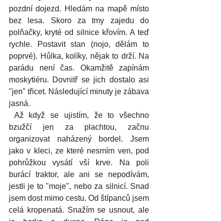
pozdní dojezd. Hledám na mapě místo 
bez lesa. Skoro za tmy zajedu do 
polňačky, kryté od silnice křovím. A teď 
rychle. Postavit stan (nojo, dělám to 
poprvé). Hůlka, kolíky, nějak to drží. Na 
parádu není čas. Okamžitě zapínám 
moskytiéru. Dovnitř se jich dostalo asi 
"jen" třicet. Následující minuty je zábava 
jasná.
 Až když se ujistím, že to všechno 
bzužčí jen za plachtou, začnu 
organizovat naházený bordel. Jsem 
jako v kleci, ze které nesmím ven, pod 
pohrůžkou vysátí vší krve. Na poli 
burácí traktor, ale ani se nepodívám, 
jestli je to "moje", nebo za silnicí. Snad 
jsem dost mimo cestu. Od štípanců jsem 
celá kropenatá. Snažím se usnout, ale 