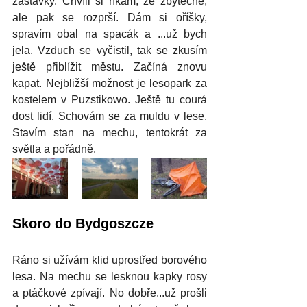
zastávky. Chvíli si říkám, že zbytečně, 
ale pak se rozprší. Dám si oříšky, 
spravím obal na spacák a ...už bych 
jela. Vzduch se vyčistil, tak se zkusím 
ještě přiblížit městu. Začíná znovu 
kapat. Nejbližší možnost je lesopark za 
kostelem v Puzstikowo. Ještě tu courá 
dost lidí. Schovám se za muldu v lese. 
Stavím stan na mechu, tentokrát za 
světla a pořádně.
Skoro do Bydgoszcze
Ráno si užívám klid uprostřed borového 
lesa. Na mechu se lesknou kapky rosy 
a ptáčkové zpívají. No dobře...už prošli 