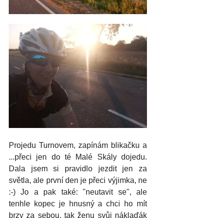
Projedu Turnovem, zapínám blikačku a 
...přeci jen do té Malé Skály dojedu. 
Dala jsem si pravidlo jezdit jen za 
světla, ale první den je přeci výjimka, ne 
:-) Jo a pak také: "neutavit se", ale 
tenhle kopec je hnusný a chci ho mít 
brzy za sebou, tak ženu svůj náklaďák 