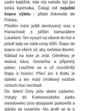
zadní batůžek, kde má nahoře být jen 
lehká karimatka. Čekají mě 
největší 
kopce výletu
 - přejet Krkonoše do 
Polska. 
Předtím mám ještě domluvený sraz v 
Harrachově s pěším kamarádem 
Lukášem. Ten vyrazil na víkend do hor a 
právě tady se naše cesty kříží. Šlapu do 
kopce ze všech sil, aby nečekal dlouho. 
Náklad na kole je znát. Odměnou je 
ledová káva, česnečka a příjemný 
pokec. Loučíme se a už rozvážněji 
šlapu k hranici. Přeci jen k Baltu je 
daleko a ten malý chvilkový mráček 
vzduch moc nechladí. 
Do Jelení Gory jedu skoro zadarmo. 
Vstupy do Karkonoszkeho parku 
narodoveho jsou obsypané parkovišti a 
stánky se suvenýry. No...jestli se to u 