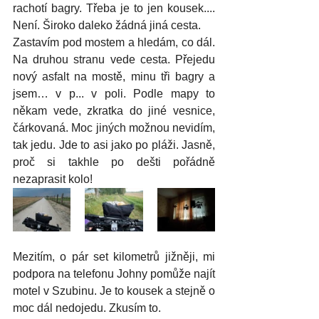
rachotí bagry. Třeba je to jen kousek.... 
Není. Široko daleko žádná jiná cesta.
Zastavím pod mostem a hledám, co dál. 
Na druhou stranu vede cesta. Přejedu 
nový asfalt na mostě, minu tři bagry a 
jsem… v p... v poli. Podle mapy to 
někam vede, zkratka do jiné vesnice, 
čárkovaná. Moc jiných možnou nevidím, 
tak jedu. Jde to asi jako po pláži. Jasně, 
proč si takhle po dešti pořádně 
nezaprasit kolo!
Mezitím, o pár set kilometrů jižněji, mi 
podpora na telefonu Johny pomůže najít 
motel v Szubinu. Je to kousek a stejně o 
moc dál nedojedu. Zkusím to.