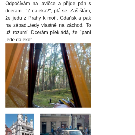
Odpočívám na lavičce a přijde pán s 
dcerami. "Z daleka?", ptá se. Zašišlám, 
že jedu z Prahy k moři. Gdaňsk a pak 
na západ...tedy vlastně na záchod. To 
už rozumí. Dcerám překládá, že "paní 
jede daleko".