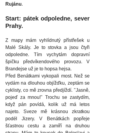
Rujánu
. 
Start: pátek odpoledne, sever 
Prahy.
Z mapy mám vyhlídnutý přístřešek u 
Malé Skály. Je to stovka a jsou čtyři 
odpoledne. Tím vychytám dopravní 
špičku předvíkendového provozu. V 
Brandejse už je to hopsa hejsa.
Před Benátkami vykopali most. Než se 
vydám na dlouhou objížďku, zeptám se 
cyklisty, co mě zrovna předjíždí. "Jasně, 
pojeď za mnou!" Trochu se zastydím, 
když pán povídá, kolik už má letos 
najeto. Sveze mě krásnou zkratkou 
podél Jizery. V Benátkách popřeje 
šťastnou cestu a zamíří na druhou 
stranu. Mám to kousek do Boleslavi a 