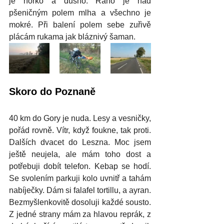
je horko a dusno. Ráno je nad 
pšeničným polem mlha a všechno je 
mokré. Při balení polem sebe zuřivě 
plácám rukama jak bláznivý šaman.
Skoro do Poznaně
40 km do Gory je nuda. Lesy a vesničky, 
pořád rovně. Vítr, když foukne, tak proti. 
Dalších dvacet do Leszna. Moc jsem 
ještě neujela, ale mám toho dost a 
potřebuji dobít telefon. Kebap se hodí. 
Se svolením parkuji kolo uvnitř a tahám 
nabíječky. Dám si falafel tortillu, a ayran. 
Bezmyšlenkovitě dosoluji každé sousto. 
Z jedné strany mám za hlavou reprák, z 