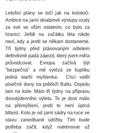
Letošní plány se točí jak na kolotoči. 
Ambice na jarní skialpové výstupy vzaly 
za své se vším ostatním, co bylo za 
hranicí. Ještě na začátku léta nikdo 
neví, kdy a jestli se někam dostaneme. 
Tři týdny před plánovaným odletem 
definitivně padá zájezd, který jsem měla 
průvodcovat. Evropa začíná být 
"bezpečná" a mě vylézá ze šuplíku 
jedná starší myšlenka:  Chci vidět 
písečné duny na pobřeží Baltu. Dojedu 
tam na kole. Mám tři týdny na přípravu 
dvoutýdenního výletu. To je dost málo 
na přemýšlení, jestli to není úplná 
blbost. Kolo je od jarní sádry na ruce ve 
stavu zanedbané údržby. Tím bude 
potřeba začít, když natrénovat už 