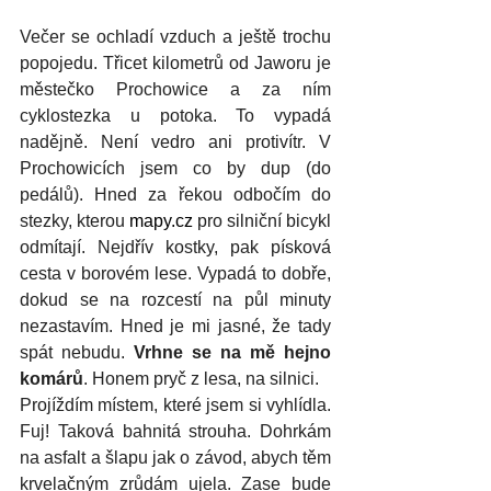
Večer se ochladí vzduch a ještě trochu 
popojedu. Třicet kilometrů od Jaworu je 
městečko Prochowice a za ním 
cyklostezka u potoka. To vypadá 
nadějně. Není vedro ani protivítr. V 
Prochowicích jsem co by dup (do 
pedálů). Hned za řekou odbočím do 
stezky, kterou 
mapy.cz
 pro silniční bicykl 
odmítají. Nejdřív kostky, pak písková 
cesta v borovém lese. Vypadá to dobře, 
dokud se na rozcestí na půl minuty 
nezastavím. Hned je mi jasné, že tady 
spát nebudu. 
Vrhne se na mě hejno 
komárů
. Honem pryč z lesa, na silnici. 
Projíždím místem, které jsem si vyhlídla. 
Fuj! Taková bahnitá strouha. Dohrkám 
na asfalt a šlapu jak o závod, abych těm 
krvelačným zrůdám ujela. Zase bude 