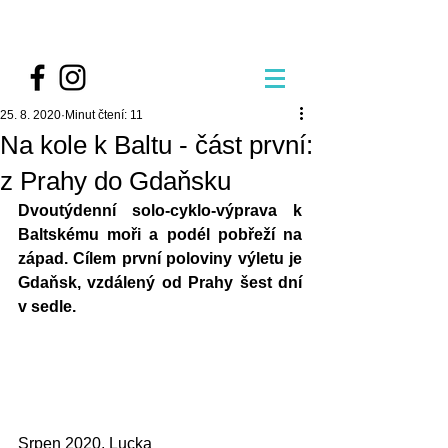
25. 8. 2020
Minut čtení: 11
Na kole k Baltu - část první:
z Prahy do Gdaňsku
Dvoutýdenní solo-cyklo-výprava k 
Baltskému moři a podél pobřeží na 
západ. Cílem první poloviny výletu je 
Gdaňsk, vzdálený od Prahy šest dní 
v sedle. 
Srpen 2020, Lucka