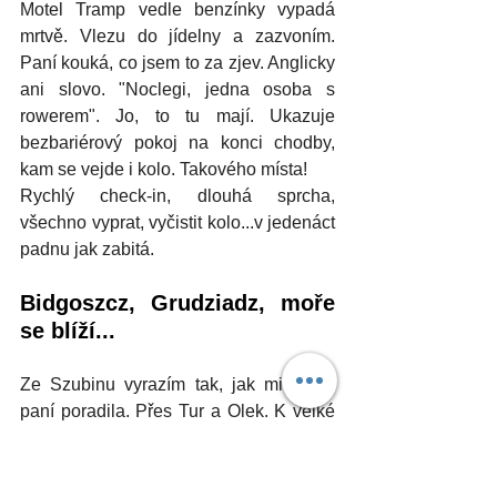
Motel Tramp vedle benzínky vypadá 
mrtvě. Vlezu do jídelny a zazvoním. 
Paní kouká, co jsem to za zjev. Anglicky 
ani slovo. "Noclegi, jedna osoba s 
rowerem". Jo, to tu mají. Ukazuje 
bezbariérový pokoj na konci chodby, 
kam se vejde i kolo. Takového místa!
Rychlý check-in, dlouhá sprcha, 
všechno vyprat, vyčistit kolo...v jedenáct 
padnu jak zabitá.
Bidgoszcz, Grudziadz, moře 
se blíží...
Ze Szubinu vyrazím tak, jak mi včera 
paní poradila. Přes Tur a Olek. K velké 
silnici se dostanu asi v půli cesty do 
Bidgoszcze. Najedu na krajnici a když 
se ohlédnu, vidím za sebou díru v zemi 