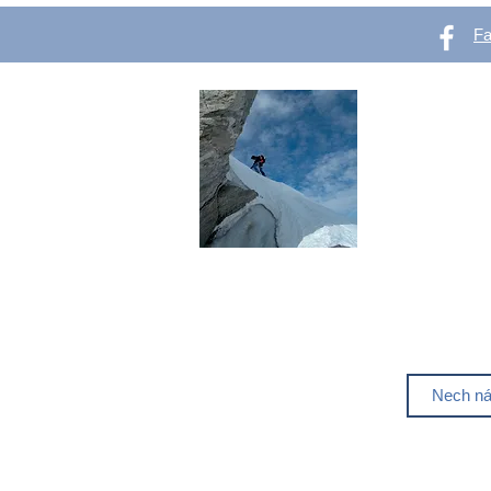
F
OutVer 
Web pro všechn
se chtějí začít
Líbí se ti out