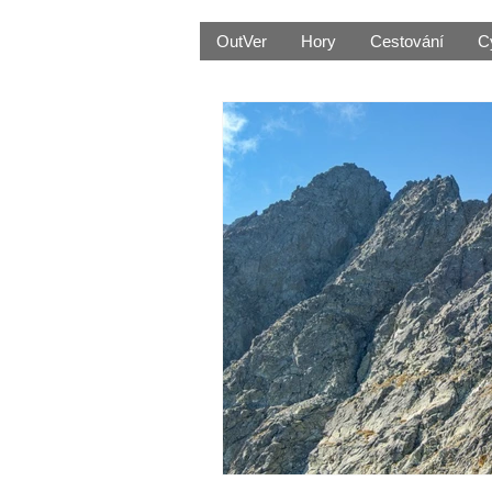
OutVer
Hory
Cestování
C