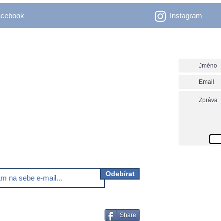
acebook
Instagram
- Outdoor Vertical
Napište n
y nadšené bláznivé i rozumné, co se věnují, nebo
 věnovat outdooru.
ver.net? Nezmeškej už další novinky!
Odebírat
Share