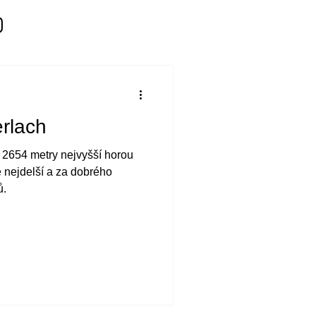
rlach
i 2654 metry nejvyšší horou
 nejdelší a za dobrého
ů.