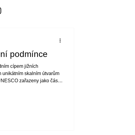
mní podmínce
dním cípem jižních
 unikátním skalním útvarům
 UNESCO zařazeny jako část
rou je Cima Tosa (3136 m),
hřebeni mezi Molvenem a
glio. Výstup na tuto krásku
ů.