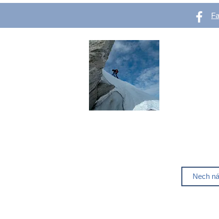
F
OutVer 
Web pro všechn
se chtějí začít
Líbí se ti out