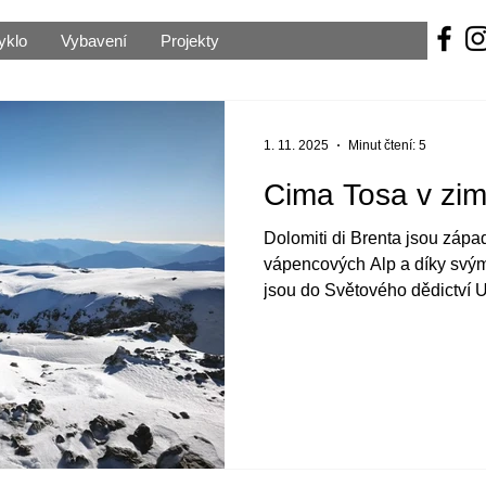
yklo
Vybavení
Projekty
1. 11. 2025
Minut čtení: 5
Cima Tosa v zi
Dolomiti di Brenta jsou zápa
vápencových Alp a díky svým
jsou do Světového dědictví
Dolomit. Druhou nejvyšší ho
jejíž skalní stěny dominují 
střediskem Madonna di Campi
vyžaduje pár lezeckých krok