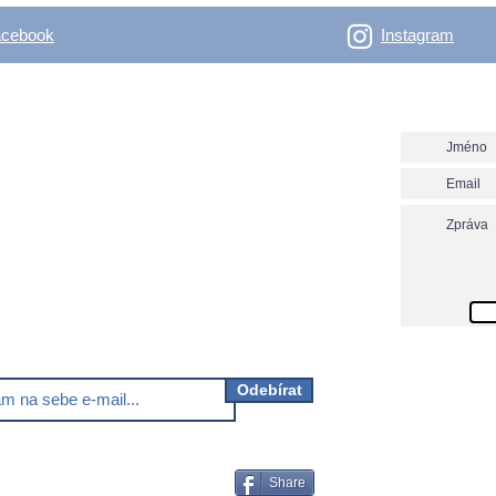
acebook
Instagram
- Outdoor Vertical
Napište n
y nadšené bláznivé i rozumné, co se věnují, nebo
 věnovat outdooru.
ver.net? Nezmeškej už další novinky!
Odebírat
Share