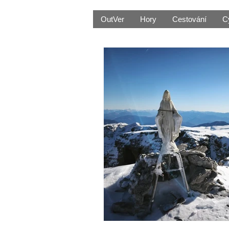
OutVer
Hory
Cestování
C