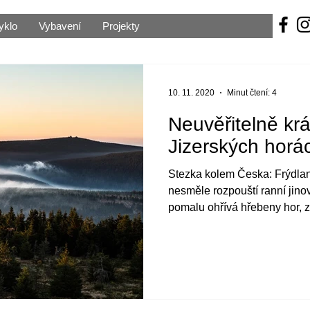
yklo
Vybavení
Projekty
10. 11. 2020
Minut čtení: 4
Neuvěřitelně krá
Jizerských horá
Stezka kolem Česka: Frýdlan
nesměle rozpouští ranní jinov
pomalu ohřívá hřebeny hor, za