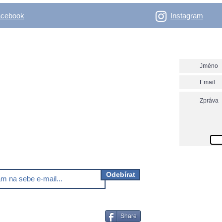
acebook
Instagram
- Outdoor Vertical
Napište n
y nadšené bláznivé i rozumné, co se věnují, nebo
 věnovat outdooru.
ver.net? Nezmeškej už další novinky!
Odebírat
Share