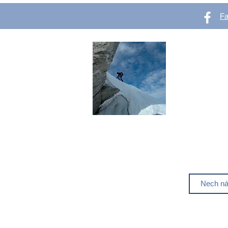
F
OutVer 
Web pro všechn
se chtějí začít
Líbí se ti out