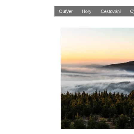
OutVer
Hory
Cestování
C