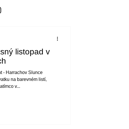
sný listopad v
ch
t - Harrachov Slunce
atku na barevném listí,
tímco v...