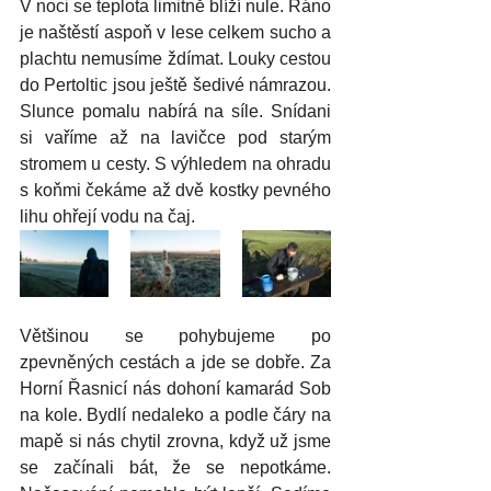
V noci se teplota limitně blíží nule. Ráno 
je naštěstí aspoň v lese celkem sucho a 
plachtu nemusíme ždímat. Louky cestou 
do Pertoltic jsou ještě šedivé námrazou. 
Slunce pomalu nabírá na síle. Snídani 
si vaříme až na lavičce pod starým 
stromem u cesty. S výhledem na ohradu 
s koňmi čekáme až dvě kostky pevného 
lihu ohřejí vodu na čaj.
Většinou se pohybujeme po 
zpevněných cestách a jde se dobře. Za 
Horní Řasnicí nás dohoní kamarád Sob 
na kole. Bydlí nedaleko a podle čáry na 
mapě si nás chytil zrovna, když už jsme 
se začínali bát, že se nepotkáme. 