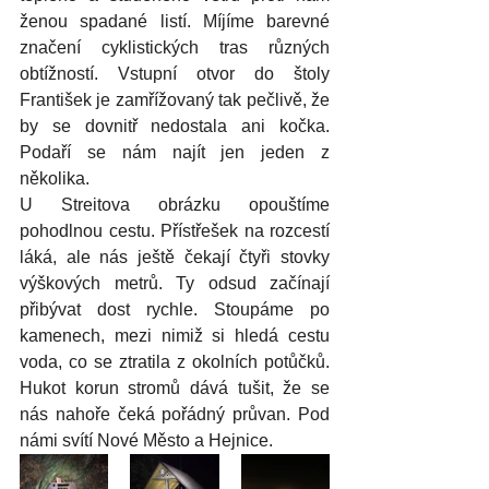
ženou spadané listí. Míjíme barevné 
značení cyklistických tras různých 
obtížností. Vstupní otvor do štoly 
František je zamřížovaný tak pečlivě, že 
by se dovnitř nedostala ani kočka. 
Podaří se nám najít jen jeden z 
několika.
U Streitova obrázku opouštíme 
pohodlnou cestu. Přístřešek na rozcestí 
láká, ale nás ještě čekají čtyři stovky 
výškových metrů. Ty odsud začínají 
přibývat dost rychle. Stoupáme po 
kamenech, mezi nimiž si hledá cestu 
voda, co se ztratila z okolních potůčků. 
Hukot korun stromů dává tušit, že se 
nás nahoře čeká pořádný průvan. Pod 
námi svítí Nové Město a Hejnice.