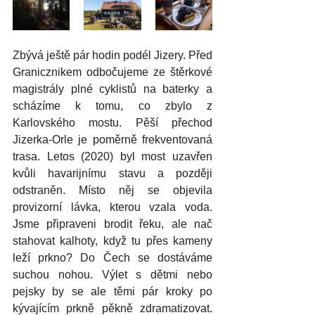
Zbývá ještě pár hodin podél Jizery. Před 
Granicznikem odbočujeme ze štěrkové 
magistrály plné cyklistů na baterky a 
scházíme k tomu, co zbylo z 
Karlovského mostu. Pěší přechod 
Jizerka-Orle je poměrně frekventovaná 
trasa. Letos (2020) byl most uzavřen 
kvůli havarijnímu stavu a později 
odstraněn. Místo něj se objevila 
provizorní lávka, kterou vzala voda. 
Jsme připraveni brodit řeku, ale nač 
stahovat kalhoty, když tu přes kameny 
leží prkno? Do Čech se dostáváme 
suchou nohou. Výlet s dětmi nebo 
pejsky by se ale těmi pár kroky po 
kývajícím prkně pěkně zdramatizovat. 