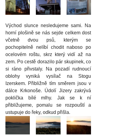
Východ slunce nesledujeme sami. Na 
horní plošině se nás sejde celkem dost 
včetně dvou psů, kterým se 
pochopitelně nelíbí chodit naboso po 
ocelovém roštu, skrz který vidí až na 
zem. Po cestě dorazilo pár skupinek, co 
si ráno přivstaly. Na pozadí rudnoucí 
oblohy vyniká vysílač na Stogu 
Izerskem. Přibližně tím směrem jsou v 
dálce Krkonoše. Údolí Jizery zakrývá 
poklička bílé mlhy. Jak se k ní 
přibližujeme, pomalu se rozpouští a 
ustupuje do řeky, odkud přišla. 