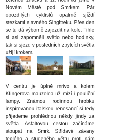
Novém Městě pod Smrkem. Pár 
opozdilých cyklistů opatrně sjíždí 
stezkami slavného Singltreku. Přes den 
se tu dá výborně zajezdit na kole. Tihle 
si asi zapomněli světlo nebo hodinky, 
tak si sjezd v posledních zbytcích světla 
užijí krokem.
V centru je úplně mrtvo a kolem 
Klingerova mauzolea už mizí i pouliční 
lampy. Známou rodinnou hrobku 
inspirovanou italskou renesancí si tedy 
přijedeme prohlédnou někdy jindy za 
světla. Asfaltovou cestou začínáme 
stoupat na Smrk. Střídavé závany 
teplého a studeného větru proti nám 