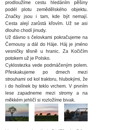
prodloužíme cestu hledáním pěšiny 
podél plotu zemědělského objektu. 
Značky jsou i tam, kde být nemají. 
Cesta alejí zarůstá křovím. Už se asi 
dlouho chodí jinudy.
Už dávno s čelovkami pokračujeme na 
Černousy a dál do Háje. Háj je jméno 
vesničky těsně u hranic. Za Kočičím 
potokem už je Polsko.
Cyklostezka vede podmáčeným polem. 
Přeskakujeme po drnech mezi 
strouhami od kol traktoru, hlubokými, že 
i do holínek by teklo vrchem. V prvním 
lese zapadneme mezi stromy a na 
měkkém jehličí si rozložíme bivak.