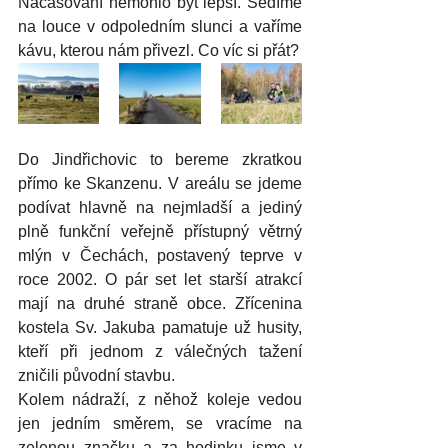
Načasování nemohlo být lepší. Sedíme 
na louce v odpoledním slunci a vaříme 
kávu, kterou nám přivezl. Co víc si přát?
Do Jindřichovic to bereme zkratkou 
přímo ke Skanzenu. V areálu se jdeme 
podívat hlavně na nejmladší a jediný 
plně funkční veřejně přístupný větrný 
mlýn v Čechách, postavený teprve v 
roce 2002. O pár set let starší atrakcí 
mají na druhé straně obce. Zřícenina 
kostela Sv. Jakuba pamatuje už husity, 
kteří při jednom z válečných tažení 
zničili původní stavbu.
Kolem nádraží, z něhož koleje vedou 
jen jedním směrem, se vracíme na 
zelenou značku a za hodinku jsme v 