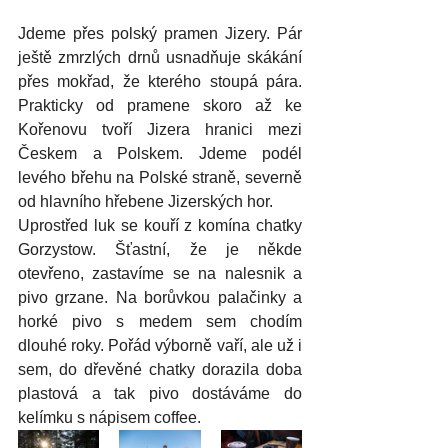
Jdeme přes polský pramen Jizery. Pár 
ještě zmrzlých drnů usnadňuje skákání 
přes mokřad, že kterého stoupá pára. 
Prakticky od pramene skoro až ke 
Kořenovu tvoří Jizera hranici mezi 
Českem a Polskem. Jdeme podél 
levého břehu na Polské straně, severně 
od hlavního hřebene Jizerských hor.
Uprostřed luk se kouří z komína chatky 
Gorzystow. Šťastní, že je někde 
otevřeno, zastavíme se na nalesnik a 
pivo grzane. Na borůvkou palačinky a 
horké pivo s medem sem chodím 
dlouhé roky. Pořád výborně vaří, ale už i 
sem, do dřevěné chatky dorazila doba 
plastová a tak pivo dostáváme do 
kelímku s nápisem coffee.