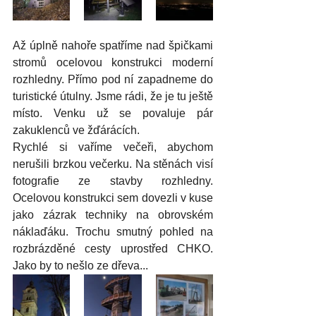
Až úplně nahoře spatříme nad špičkami 
stromů ocelovou konstrukci moderní 
rozhledny. Přímo pod ní zapadneme do 
turistické útulny. Jsme rádi, že je tu ještě 
místo. Venku už se povaluje pár 
zakuklenců ve žďárácích.
Rychlé si vaříme večeři, abychom 
nerušili brzkou večerku. Na stěnách visí 
fotografie ze stavby rozhledny. 
Ocelovou konstrukci sem dovezli v kuse 
jako zázrak techniky na obrovském 
náklaďáku. Trochu smutný pohled na 
rozbrázděné cesty uprostřed CHKO. 
Jako by to nešlo ze dřeva...