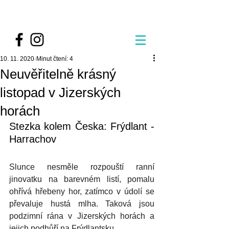
10. 11. 2020
Minut čtení: 4
Neuvěřitelně krásný
listopad v Jizerských
horách
Stezka kolem Česka: Frýdlant - 
Harrachov
Slunce nesměle rozpouští ranní 
jinovatku na barevném listí, pomalu 
ohřívá hřebeny hor, zatímco v údolí se 
převaluje hustá mlha. Taková jsou 
podzimní rána v Jizerských horách a 
jejich podhůří na Frýdlantsku.