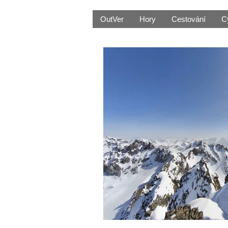
OutVer
Hory
Cestování
C