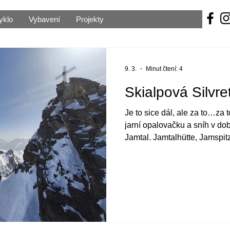
yklo
Vybavení
Projekty
9. 3.
Minut čtení: 4
Skialpová Silvre
Je to sice dál, ale za to…za t
jarní opalovačku a sníh v do
Jamtal. Jamtalhütte, Jamspit
Dreiländerspitze.