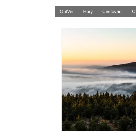
OutVer
Hory
Cestování
C