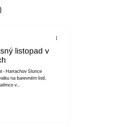
sný listopad v
ch
t - Harrachov Slunce
atku na barevném listí,
tímco v...