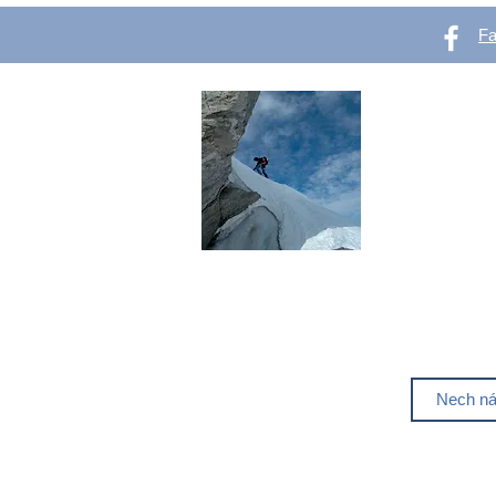
F
OutVer 
Web pro všechn
se chtějí začít
Líbí se ti out