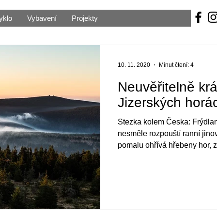
yklo
Vybavení
Projekty
10. 11. 2020
Minut čtení: 4
Neuvěřitelně krá
Jizerských horá
Stezka kolem Česka: Frýdlan
nesměle rozpouští ranní jinov
pomalu ohřívá hřebeny hor, za