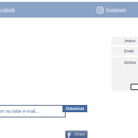
acebook
Instagram
- Outdoor Vertical
Napište n
y nadšené bláznivé i rozumné, co se věnují, nebo
 věnovat outdooru.
ver.net? Nezmeškej už další novinky!
Odebírat
Share