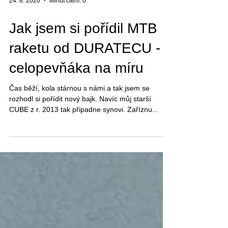
24. 8. 2020
Minut čtení: 6
Jak jsem si pořídil MTB
raketu od DURATECU -
celopevňáka na míru
Čas běží, kola stárnou s námi a tak jsem se
rozhodl si pořídit nový bajk. Navíc můj starší
CUBE z r. 2013 tak připadne synovi. Zaříznu...