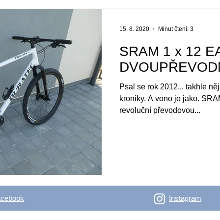
15. 8. 2020
Minut čtení: 3
SRAM 1 x 12 
DVOUPŘEVOD
Psal se rok 2012... takhle ně
kroniky. A vono jo jako. SRA
revoluční převodovou...
acebook
Instagram