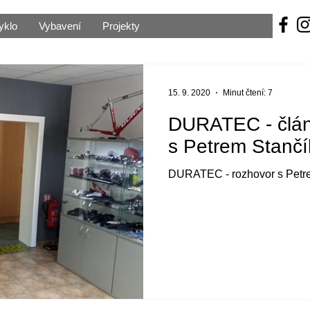
yklo
Vybavení
Projekty
15. 9. 2020
Minut čtení: 7
DURATEC - člán
s Petrem Stanč
DURATEC - rozhovor s Petr