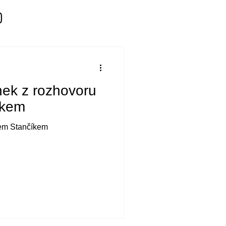
ek z rozhovoru
íkem
em Stančíkem