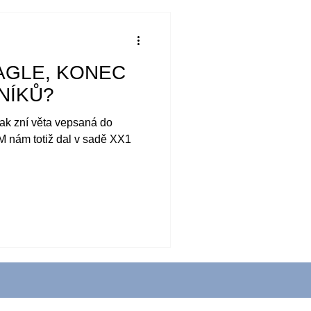
EAGLE, KONEC
NÍKŮ?
jak zní věta vepsaná do
M nám totiž dal v sadě XX1