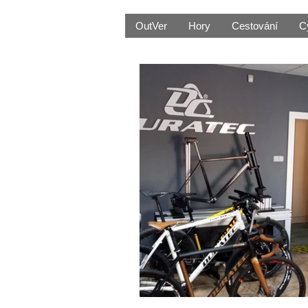
OutVer
Hory
Cestování
C