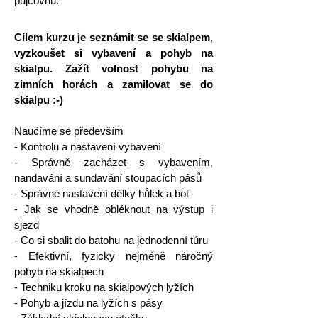
půjčovnu.
Cílem kurzu je s
eznámit se se skialpem,
vyzkoušet si vybavení a pohyb na
skialpu. Zažít volnost pohybu na
zimních horách a zamilovat se do
skialpu :-)
Naučíme se především
- Kontrolu a nastavení vybavení
- Správně zacházet s vybavením,
nandavání a sundavání stoupacích pásů
- Správné nastavení délky hůlek a bot
- Jak se vhodně obléknout na výstup i
sjezd
- Co si sbalit do batohu na jednodenní túru
- Efektivní, fyzicky nejméně náročný
pohyb na skialpech
- Techniku kroku na skialpových lyžích
- Pohyb a jízdu na lyžích s pásy