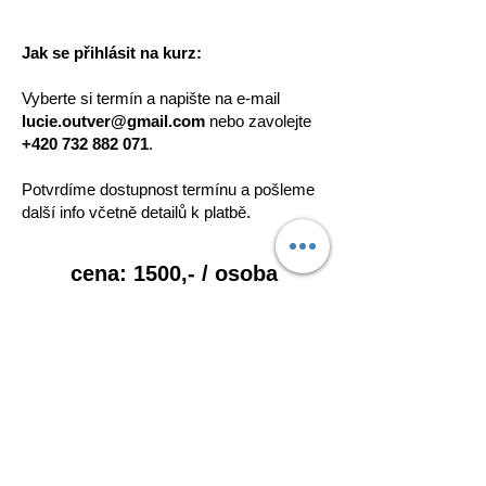
Jak se přihlásit na kurz:
Vyberte si termín a napište na e-mail
lucie.outver@gmail.com
nebo zavolejte
+420 732 882 071
.
Potvrdíme dostupnost termínu a pošleme
další info včetně detailů k platbě.
cena: 1500,- / osoba
Cena zahrnuje:
- Certifikovaného a milého instruktora
skialpinismu, který se Vám bude plně
věnovat
- Garanci malé skupinky účastníků (max 6
osob na instruktora)
- Konzultace předem ohledně potřebného
vybavení