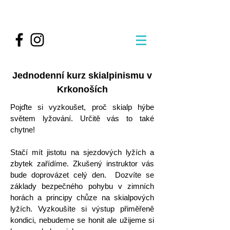
Jednodenní kurz skialpinismu v
Krkonoších
Pojďte si vyzkoušet, proč skialp hýbe
světem lyžování. Určitě vás to také
chytne!
Stačí mít jistotu na sjezdových lyžích a
zbytek zařídíme. Zkušený instruktor vás
bude doprovázet celý den.
Dozvíte se
základy bezpečného pohybu v zimních
horách a principy chůze na skialpových
lyžích. Vyzkoušíte si výstup přiměřeně
kondici, nebudeme se honit ale užijeme si