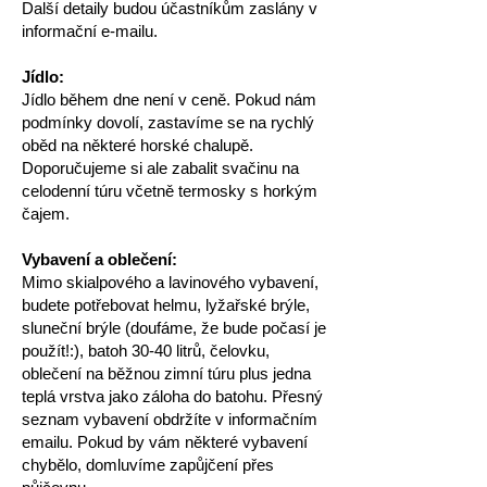
Další detaily budou účastníkům zaslány v
informační e
-
mailu.
Jídlo:
Jídlo během dne není v ceně. Pokud nám
podmínky dovolí, zastavíme se na rychlý
oběd na některé horské chalupě.
Doporučujeme si ale zabalit svačinu na
celodenní túru včetně termosky s horkým
čajem.
Vybavení a oblečení:
Mimo skialpového a lavinového vybavení,
budete potřebovat helmu, lyžařské brýle,
sluneční brýle (doufáme, že bude počasí je
použít!:), batoh 30-40 litrů, čelovku,
oblečení na běžnou zimní túru plus jedna
teplá vrstva jako záloha do batohu. Přesný
seznam vybavení obdržíte v informačním
emailu. Pokud by vám některé vybavení
chybělo, domluvíme zapůjčení přes