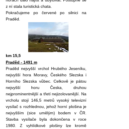
horách dalo najíst a ubytovat. Postupně se
z ní stala turistická chata.
Pokračujeme po červené po silnici na
Praděd.
km 15,5
Praděd - 1491 m
Praděd nejvyšší vrchol Hrubého Jeseníku,
nejvyšší hora Moravy, Českého Slezska i
Horního Slezska vůbec. Celkově je pátou
nejvyšší horu Česka, druhou
nejprominentnější a třetí nejizolovanější. Na
vrcholu stojí 146,5 metrů vysoký televizní
vysílač s rozhlednou, jehož horní plošina je
nejvyšším (sice umělým) bodem v ČR.
Stavba vysílače byla dokončena v roce
1980. Z vyhlídkové plošiny lze kromě