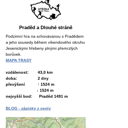
Praděd a Dlouhé stráně
Podzimní hra na schovávanou s Pradědem
a jeho sousedy během víkendového okruhu
Jesenickými hřebeny plnými přemrzlých
borůvek.
MAPA TRASY
vzdálenost: 43,0 km
doba: 2 dny
převýšení ↑ 1524 m
↓ 1524 m
nejvyšší bod:
Praděd 1491 m
BLOG - zápisky z cesty