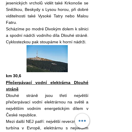
jesenických vrcholů vidět také Krkonoše se
Sněžkou, Beskydy s Lysou horou, při dobré
viditelnosti také Vysoké Tatry nebo Malou
Fatru.
Scházíme po modré Divokým dolem k silnici
a spodní nádrži vodního díla Dlouhé stráně.
Cyklostezkou pak stoupáme k horní nádrži.
km 30,6
Přečerpávací vodní elektrárna Dlouhé
stráně
Dlouhé stráně jsou třetí největší
přečerpávací vodní elektrárnou na světě a
největším vodním energetickým dílem v
České republice.
Mezi další NEJ patří: největší reverzní vodní
turbína v Evropě, elektrárnu s největším