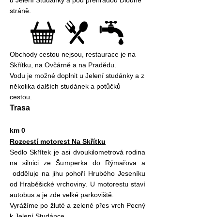
u Jelení Studánky a pod přehradou Dlouhé
stráně.
Obchody cestou nejsou, restaurace je na
Skřítku, na Ovčárně a na Pradědu.
Vodu je možné doplnit u Jelení studánky a z
několika dalších studánek a potůčků
cestou.
Trasa
km 0
Rozcestí motorest Na Skřítku
Sedlo Skřítek je asi dvoukilometrová rodina
na silnici ze Šumperka do Rýmařova a
odděluje na jihu pohoří Hrubého Jeseníku
od Hraběšické vrchoviny. U motorestu staví
autobus a je zde velké parkoviště.
Vyrážíme po žluté a zelené přes vrch Pecný
k Jelení Studánce.