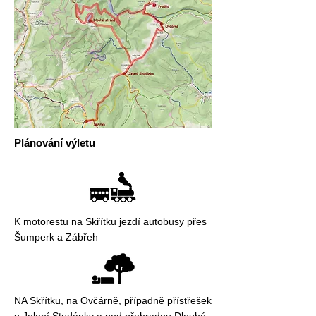
Plánování výletu
K motorestu na Skřítku jezdí autobusy přes
Šumperk a Zábřeh
NA Skřítku, na Ovčárně, případně přístřešek