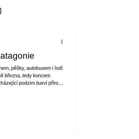
Patagonie
ohem, pěšky, autobusem i lodí
ně března, tedy koncem
cházející podzim barví přírodu
všechny své podoby.