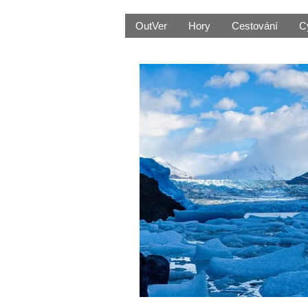
OutVer
Hory
Cestování
C