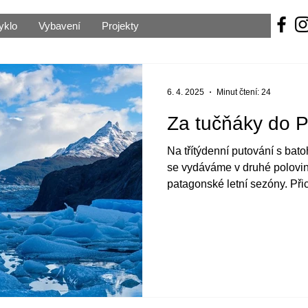
yklo
Vybavení
Projekty
6. 4. 2025
Minut čtení: 24
Za tučňáky do 
Na třítýdenní putování s bat
se vydáváme v druhé polovi
patagonské letní sezóny. Při
a počasí nám stihne ukázat 