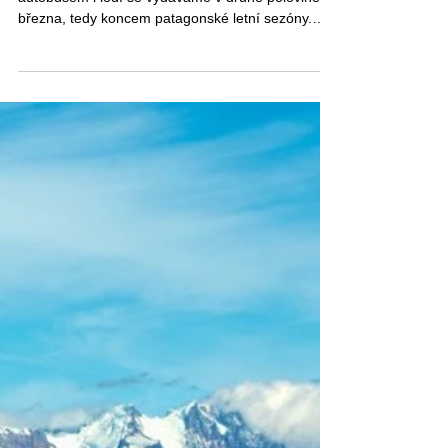
Na třítýdenní putování s batohem, pěšky,
autobusem i lodí se vydáváme v druhé polovině
března, tedy koncem patagonské letní sezóny.
Přicházející podzim barví přírodu a počasí nám
stihne ukázat všechny své podoby.