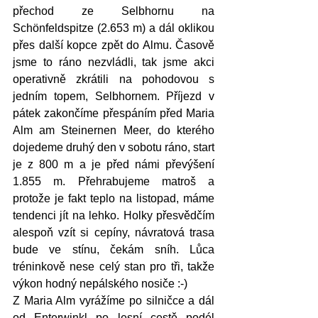
přechod ze Selbhornu na 
Schönfeldspitze (2.653 m) a dál oklikou 
přes další kopce zpět do Almu. Časově 
jsme to ráno nezvládli, tak jsme akci 
operativně zkrátili na pohodovou s 
jedním topem, Selbhornem. Příjezd v 
pátek zakončíme přespáním před Maria 
Alm am Steinernen Meer, do kterého 
dojedeme druhý den v sobotu ráno, start 
je z 800 m a je před námi převýšení 
1.855 m. Přehrabujeme matroš a 
protože je fakt teplo na listopad, máme 
tendenci jít na lehko. Holky přesvědčím 
alespoň vzít si cepíny, návratová trasa 
bude ve stínu, čekám sníh. Lůca 
tréninkově nese celý stan pro tři, takže 
výkon hodný nepálského nosiče :-)
Z Maria Alm vyrážíme po silničce a dál 
od Enterwinkl po lesní cestě podél 