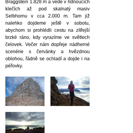
Braggstein 1.828 m a vede v řídnoucích 
klečích až pod skalnatý masiv 
Selbhornu v cca 2.000 m. Tam již 
nalehko dojdeme ještě v sobotu, 
abychom si prohlédli cestu na zítřejší 
brzké ráno, kdy vyrazíme ve světlech 
čelovek. Večer nám dopřeje nádherné 
scenérie s červánky a hvězdnou 
oblohou, řádně se ochladí a dojde i na 
péřovky. 