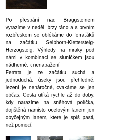
Po přespání nad Braggsteinem 
vyrazíme v neděli brzy ráno a s prvním 
rozbřeskem se oblékáme do ferraťáků 
na začátku Selbhorn-Klettersteig-
Herzogsteig. Výhledy na mraky pod 
námi v kombinaci se sluníčkem jsou 
nádherné, k nenabažení. 
Ferrata je ze začátku suchá a 
jednoduchá, úseky jsou přehledné, 
lezení je nenáročné, cvakáme se jen 
občas. Cesta utíká rychle až do doby, 
kdy narazíme na sněhová políčka, 
dojištěná namísto ocelovým lanem jen 
obyčejným lanem, které je spíš pastí, 
než pomocí. 