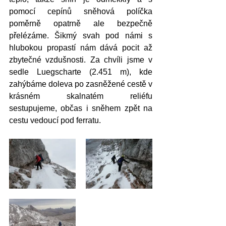
pomocí cepínů sněhová políčka 
poměrně opatrně ale bezpečně 
přelézáme. Šikmý svah pod námi s 
hlubokou propastí nám dává pocit až 
zbytečné vzdušnosti. Za chvíli jsme v 
sedle Luegscharte (2.451 m), kde 
zahýbáme doleva po zasněžené cestě v 
krásném skalnatém reliéfu 
sestupujeme, občas i sněhem zpět na 
cestu vedoucí pod ferratu. 