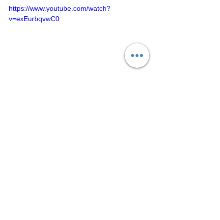
https://www.youtube.com/watch?
v=exEurbqvwC0
Hory
Alpy
Ferraty
Zobrazit vše
Nejnovější příspěvky