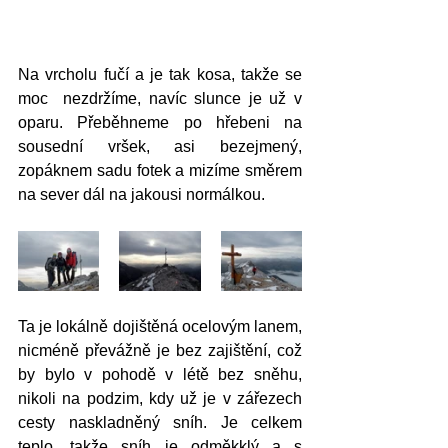
Na vrcholu fučí a je tak kosa, takže se 
moc  nezdržíme, navíc slunce je už v 
oparu. Přeběhneme po hřebeni na 
sousední vršek, asi bezejmený, 
zopáknem sadu fotek a mizíme směrem 
na sever dál na jakousi normálkou. 
Ta je lokálně dojištěná ocelovým lanem, 
nicméně převážně je bez zajištění, což 
by bylo v pohodě v létě bez sněhu, 
nikoli na podzim, kdy už je v zářezech 
cesty naskladněný sníh. Je celkem 
teplo, takže sníh je odměkklý a s 