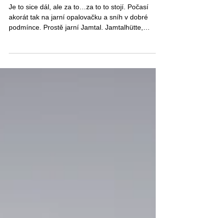
víkend
Je to sice dál, ale za to…za to to stojí. Počasí
akorát tak na jarní opalovačku a sníh v dobré
podmínce. Prostě jarní Jamtal. Jamtalhütte,
Jamspitze a pak ještě Dreiländerspitze.