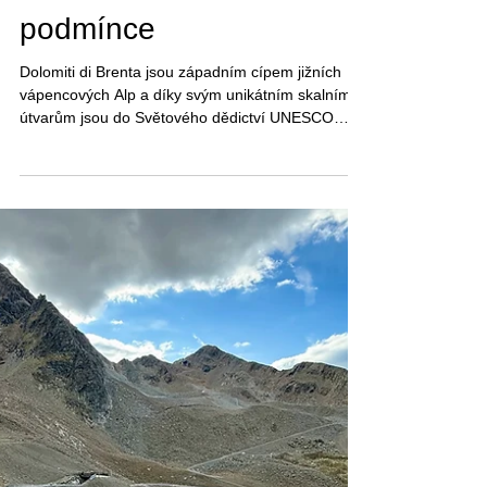
1. 11. 2025
Minut čtení: 5
Cima Tosa v zimní
podmínce
Dolomiti di Brenta jsou západním cípem jižních
vápencových Alp a díky svým unikátním skalním
útvarům jsou do Světového dědictví UNESCO
zařazeny jako část Dolomit. Druhou nejvyšší
horou je Cima Tosa (3136 m), jejíž skalní stěny
dominují hřebeni mezi Molvenem a střediskem
Madonna di Campiglio. Výstup na tuto krásku
vyžaduje pár lezeckých kroků.