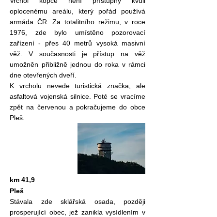
Vrchol kopce není přístupný kvůli
oplocenému areálu, který pořád používá
armáda ČR. Za totalitního režimu, v roce
1976, zde bylo umístěno pozorovací
zařízení - přes 40 metrů vysoká masivní
věž.
V současnosti je přístup na věž
umožněn přibližně jednou do roka v rámci
dne otevřených dveří.
K vrcholu nevede turistická značka, ale
asfaltová vojenská silnice. Poté se vracíme
zpět na červenou a pokračujeme do obce
Pleš.
km 41,9
Pleš
Stávala zde sklářská osada, později
prosperující obec, jež zanikla vysídlením v