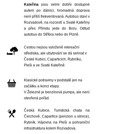
Kateřina
jsou velmi dobře dostupné
autem po dálnici, hromadná doprava
není příliš frekventovaná. Autobus staví v
Rozvadově, na rozcestí u Svaté Kateřiny
a přes Přimdu jede do Boru. Odtud
autobus do Stříbra nebo do Plzně.
Cestou nejsou vyloženě rekreační
střediska, ale ubytování se dá sehnat v
České Kubici, Caparticích, Rybníku,
Pleši a ve Svaté Kateřině.
Klasické potraviny v podstatě jen na
začátku a konci etapy.
V Železné je benzínová pumpa, ale není
otevřená pořád.
Česká Kubice, Turistická chata na
Čerchově, Capartice (penzion u silnice),
Rybník, Hájovna na Pleši a pohraniční
infrastruktura kolem Rozvadova.