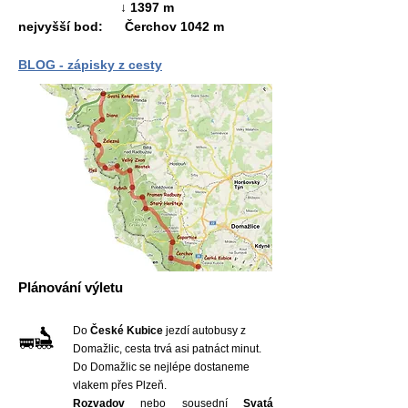
↓ 1397 m
nejvyšší bod:
Čerchov 1042 m
BLOG - zápisky z cesty
Plánování výletu
Do
České Kubice
jezdí autobusy z
Domažlic, cesta trvá asi patnáct minut.
Do Domažlic se nejlépe dostaneme
vlakem přes Plzeň.
Rozvadov
nebo sousední
Svatá