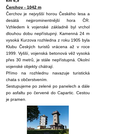
km 6,9
Čerchov - 1042 m
Čerchov je nejvyšší horou Českého lesa a
desátá nejprominentnější hora ČR.
Vzhledem k vojenské základně byl vrchol
dlouhou dobu nepřístupný. Kamenná 24 m
vysoká Kurzova rozhledna z roku 1905 byla
Klubu Českých turistů vrácena až v roce
1999. Vyšší, vojenská betonová věž vysoká
přes 30 metrů, je stále nepřístupná. Okolní
vojenské objekty chátrají.
Přímo na rozhlednu navazuje turistická
chata s občerstvením.
Sestupujeme po zelené po panelech a dále
po asfaltu po červené do Capartic. Cestou
je pramen.