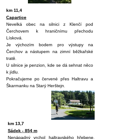
km 11,4
Capartice
Nevelká obec na silnici z Klenčí pod
Čerchovem k hraničnímu přechodu
Lísková.
Je výchozím bodem pro výstupy na
Čerchov a nástupem na zimní běžkařské
tratě.
U silnice je penzion, kde se dá sehnat něco
k jídlu.
Pokračujeme po červené přes Haltravu a
Škarmanku na Starý Herštejn.
km 13,7
Sádek - 854 m
Nenápadný vrchol haltravského hřebene.