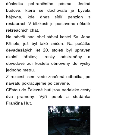
důsledku pohraničního pásma. Jediná
budova, která se dochovala je bývalá
hájovna, kde dnes sídlí penzion s
restaurací. V blízkosti je postaveno několik
rekreačních chat.
Na návrší nad obcí stával kostel Sv. Jana
Křtitele, jež byl také zničen. Na počátku
devadesátých let 20. století byl upraven
okolní hřbitov, trosky odstraněny a
obvodové zdi kostela obnoveny do výšky
jednoho metru.
Z rozcestí sem vede značená odbočka, po
návratu pokračujeme po červené.
CEstou do Železné huti jsou nedaleko cesty
dva prameny: Výří potok a studánka
Frančina Huť.