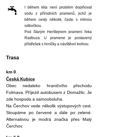
I během léta není problém doplňovat
vodu z přírodních pramenů, jichž je
během cesty několik, často s mírnou
odbočkou.
Pod Starým Herštejnem pramení řeka
Radbuza. U pramene je postavený
přístřešek s hrníčky a návštěvní knihou.
Trasa
km 0
Česká Kubice
Obec nedaleko hraničního přechodu
Folmava. Příjezd autobusem z Domažlic. Je
zde hospoda a samoobsluha.
Na Čerchov vede několik výstupových cest.
Stoupáme po červené a dále po zelené.
Alternativou je modrá značka přes Malý
Čerchov.