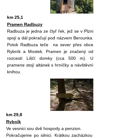
km 25,1
Pramen Radbuzy
Radbuza je jedna ze čtyř řek, jež se v Plzni
spojí a dál pokračují pod názvem Berounka.
Potok Radbuza teče na sever přes obce
Rybník a Mostek. Pramen je značený od
rozcestí Liščí domky (cca 500 m). U
pramene stojí altánek s hrníčky a návštěvní
knihou.
km 29,8
Rybník
Ve vesnici sou dvě hospody a penzion.
Pokračujeme po silnici. Krátkou zacházkou