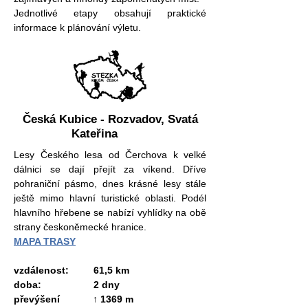
Jednotlivé etapy obsahují praktické
informace k plánování výletu.
Česká Kubice - Rozvadov, Svatá
Kateřina
Lesy Českého lesa od Čerchova k velké
dálnici se dají přejít za víkend. Dříve
pohraniční pásmo, dnes krásné lesy stále
ještě mimo hlavní turistické oblasti. Podél
hlavního hřebene se nabízí vyhlídky na obě
strany českoněmecké hranice.
MAPA TRASY
vzdálenost: 61,5 km
doba: 2 dny
převýšení ↑ 1369 m