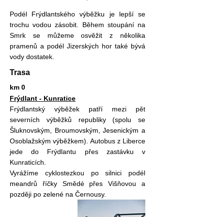
Podél Frýdlantského výběžku je lepší se
trochu vodou zásobit. Během stoupání na
Smrk se můžeme osvěžit z několika
pramenů a podél Jizerských hor také bývá
vody dostatek.
Trasa
km 0
Frýdlant - Kunratice
Frýdlantský výběžek patří mezi pět
severních výběžků republiky (spolu se
Šluknovským, Broumovským, Jesenickým a
Osoblažským výběžkem). Autobus z Liberce
jede do Frýdlantu přes zastávku v
Kunraticích.
Vyrážíme cyklostezkou po silnici podél
meandrů říčky Smědé přes Višňovou a
později po zelené na Černousy.