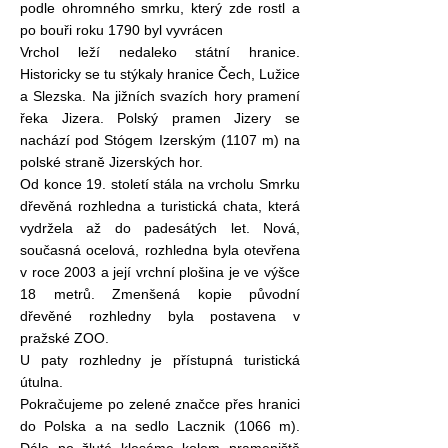
podle ohromného smrku, který zde rostl a
po bouři roku 1790 byl vyvrácen
Vrchol leží nedaleko státní hranice.
Historicky se tu stýkaly hranice Čech, Lužice
a Slezska. Na jižních svazích hory pramení
řeka Jizera. Polský pramen Jizery se
nachází pod Stógem Izerským (1107 m) na
polské straně Jizerských hor.
Od konce 19. století stála na vrcholu Smrku
dřevěná rozhledna a turistická chata, která
vydržela až do padesátých let. Nová,
současná ocelová, rozhledna byla otevřena
v roce 2003 a její vrchní plošina je ve výšce
18 metrů. Zmenšená kopie původní
dřevěné rozhledny byla postavena v
pražské ZOO.
U paty rozhledny je přístupná turistická
útulna.
Pokračujeme po zelené značce přes hranici
do Polska a na sedlo Lacznik (1066 m).