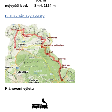
↓ 952 m
nejvyšší bod:
Smrk 1124 m
BLOG - zápisky z cesty
Plánování výletu