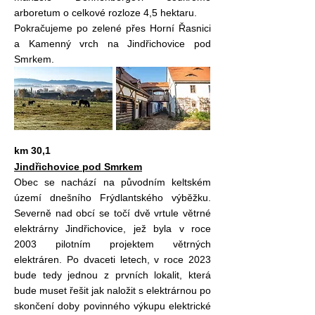
arboretum o celkové rozloze 4,5 hektaru.
Pokračujeme po zelené přes Horní Řasnici
a Kamenný vrch na Jindřichovice pod
Smrkem.
km 30,1
Jindřichovice pod Smrkem
Obec se nachází na původním keltském
území dnešního Frýdlantského výběžku.
Severně nad obcí se točí dvě vrtule větrné
elektrárny Jindřichovice, jež byla v roce
2003 pilotním projektem větrných
elektráren. Po dvaceti letech, v roce 2023
bude tedy jednou z prvních lokalit, která
bude muset řešit jak naložit s elektrárnou po
skončení doby povinného výkupu elektrické