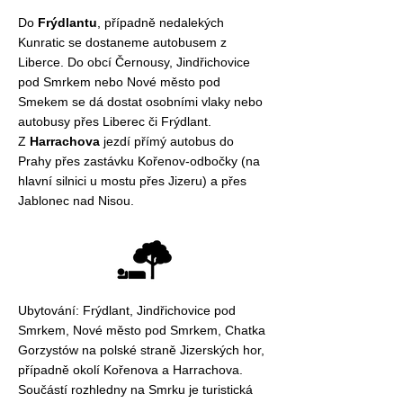
Do
Frýdlantu
, případně nedalekých
Kunratic se dostaneme autobusem z
Liberce. Do obcí Černousy, Jindřichovice
pod Smrkem nebo Nové město pod
Smekem se dá dostat osobními vlaky nebo
autobusy přes Liberec či Frýdlant.
Z
Harrachova
jezdí přímý autobus do
Prahy přes zastávku Kořenov-odbočky (na
hlavní silnici u mostu přes Jizeru) a přes
Jablonec nad Nisou.
Ubytování: Frýdlant, Jindřichovice pod
Smrkem, Nové město pod Smrkem, Chatka
Gorzystów na polské straně Jizerských hor,
případně okolí Kořenova a Harrachova.
Součástí rozhledny na Smrku je turistická