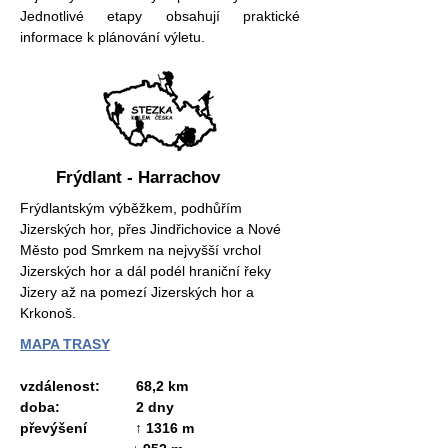
Jednotlivé etapy obsahují praktické
informace k plánování výletu.
Frýdlant - Harrachov
Frýdlantským výběžkem, podhůřím
Jizerských hor, přes Jindřichovice a Nové
Město pod Smrkem na nejvyšší vrchol
Jizerských hor a dál podél hraniční řeky
Jizery až na pomezí Jizerských hor a
Krkonoš.
MAPA TRASY
vzdálenost: 68,2 km
doba: 2 dny
převýšení ↑ 1316 m