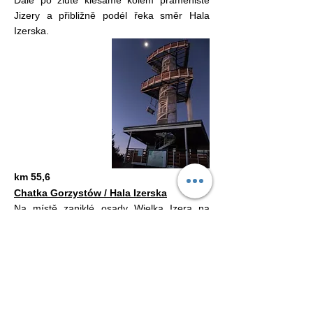
Dále po žluté klesáme kolem prameniště
Jizery a přibližně podél řeka směr Hala
Izerska.
km 55,6
Chatka Gorzystów / Hala Izerska
Na místě zaniklé osady Wielka Izera na
Velké Jizerské louce (Izerska Łąka) stojí
dnes jediná dochovaná budova
. Původně
budova nové školy se dochovala díky
armádě, která si zde zřídila velitelství. V
polovině 80. let minulého století byla
budova na horskou chatu pro nenáročné