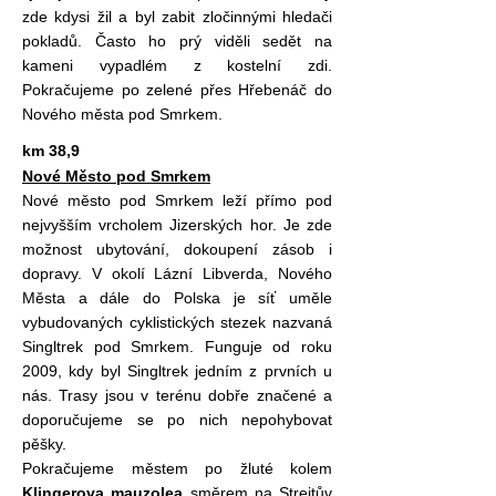
zde kdysi žil a byl zabit zločinnými hledači
pokladů. Často ho prý viděli sedět na
kameni vypadlém z kostelní zdi.
Pokračujeme po zelené přes Hřebenáč do
Nového města pod Smrkem.
km 38,9
Nové Město pod Smrkem
Nové město pod Smrkem leží přímo pod
nejvyšším vrcholem Jizerských hor. Je zde
možnost ubytování, dokoupení zásob i
dopravy. V okolí Lázní Libverda, Nového
Města a dále do Polska je síť uměle
vybudovaných cyklistických stezek nazvaná
Singltrek pod Smrkem. Funguje od roku
2009, kdy byl Singltrek jedním z prvních u
nás. Trasy jsou v terénu dobře značené a
doporučujeme se po nich nepohybovat
pěšky.
Pokračujeme městem po žluté kolem
Klingerova mauzolea
směrem na Streitův