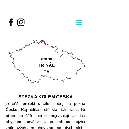
etapa
TŘINÁC
TÁ
STEZKA KOLEM ČESKA
je pěší projekt s cílem obejít a poznat
Českou Republiku podél státních hranic. Ne
přímo po čáře, ani co nejrychleji, ale tak,
abychom navštívili a poznali co nejvíce
zajímavých a mnohdy zapomenutých míst.