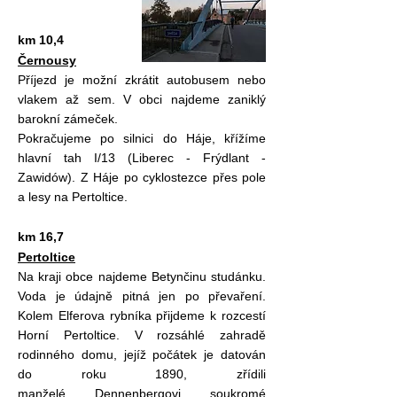
km 10,4
Černousy
Příjezd je možní zkrátit autobusem nebo
vlakem až sem. V obci najdeme zaniklý
barokní zámeček.
Pokračujeme po silnici do Háje, křížíme
hlavní tah I/13 (Liberec - Frýdlant -
Zawidów). Z Háje po cyklostezce přes pole
a lesy na Pertoltice.
km 16,7
Pertoltice
Na kraji obce najdeme Betynčinu studánku.
Voda je údajně pitná jen po převaření.
Kolem Elferova rybníka přijdeme k rozcestí
Horní Pertoltice. V rozsáhlé zahradě
rodinného domu, jejíž počátek je datován
do roku 1890, zřídili
manželé Dennenbergovi soukromé