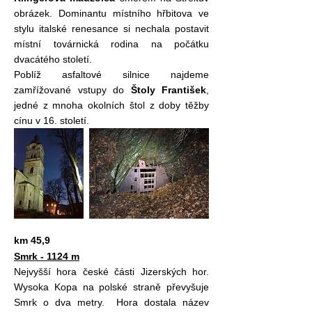
obrázek. Dominantu místního hřbitova ve
stylu italské renesance si nechala postavit
místní továrnická rodina na počátku
dvacátého století.
Poblíž asfaltové silnice najdeme
zamřížované vstupy do
Štoly František
,
jedné z mnoha okolních štol z doby těžby
cínu v 16. století.
km 45,9
Smrk - 1124 m
Nejvyšší hora české části Jizerských hor.
Wysoka Kopa na polské straně převyšuje
Smrk o dva metry. Hora dostala název