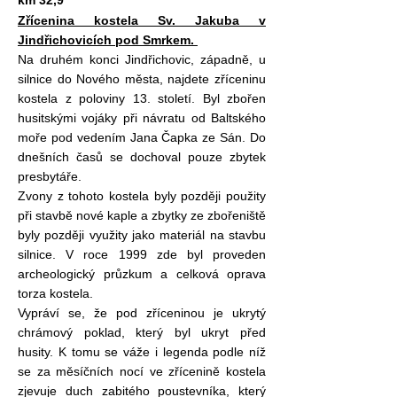
km 32,9
Zřícenina kostela Sv. Jakuba v
Jindřichovicích pod Smrkem.
Na druhém konci Jindřichovic, západně, u
silnice do Nového města, najdete zříceninu
kostela z poloviny 13. století. Byl zbořen
husitskými vojáky při návratu od Baltského
moře pod vedením Jana Čapka ze Sán. Do
dnešních časů se dochoval pouze zbytek
presbytáře.
Zvony z tohoto kostela byly později použity
při stavbě nové kaple a zbytky ze zbořeniště
byly později využity jako materiál na stavbu
silnice. V roce 1999 zde byl proveden
archeologický průzkum a celková oprava
torza kostela.
Vypráví se, že pod zříceninou je ukrytý
chrámový poklad, který byl ukryt před
husity. K tomu se váže i legenda podle níž
se za měsíčních nocí ve zřícenině kostela
zjevuje duch zabitého poustevníka, který