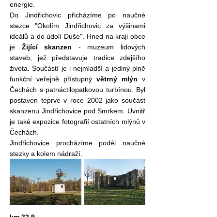
energie.
Do Jindřichovic přicházíme po naučné
stezce "Okolím Jindřichovic za výšinami
ideálů a do údolí Duše". Hned na kraji obce
je
Žijící skanzen
- muzeum lidových
staveb, jež představuje tradice zdejšího
života. Součástí je i nejmladší a jediný plně
funkční veřejně přístupný
větrný mlýn
v
Čechách s patnáctilopatkovou turbínou. Byl
postaven teprve v roce 2002 jako součást
skanzenu Jindřichovice pod Smrkem. Uvnitř
je také expozice fotografií ostatních mlýnů v
Čechách.
Jindřichovice procházíme podél naučné
stezky a kolem nádraží.