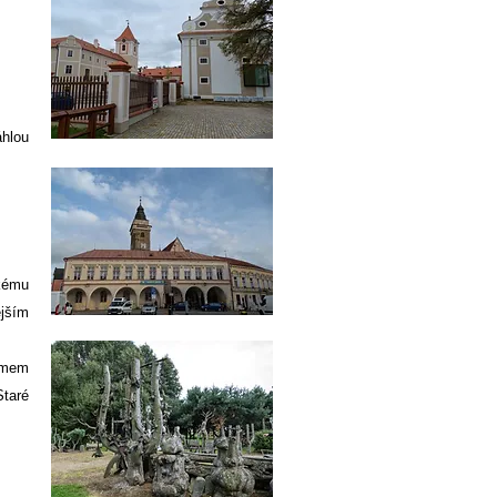
áhlou
ckému
ějším
domem
Staré