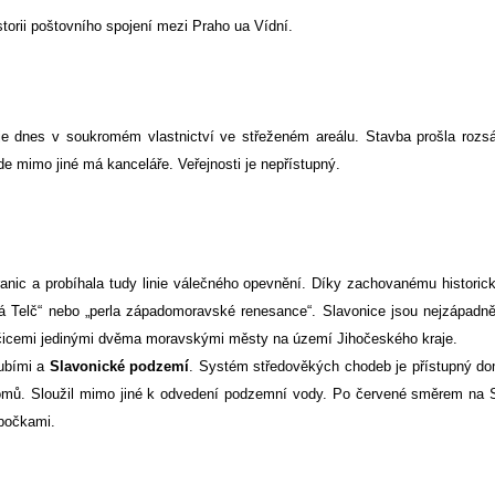
torii poštovního spojení mezi Praho ua Vídní.
je dnes v soukromém vlastnictví ve střeženém areálu. Stavba prošla rozs
zde mimo jiné má kanceláře. Veřejnosti je nepřístupný.
ranic a probíhala tudy linie válečného opevnění. Díky zachovanému histori
á Telč“ nebo „perla západomoravské renesance“. Slavonice jsou nejzápadn
icemi jedinými dvěma moravskými městy na území Jihočeského kraje.
oubími a
Slavonické podzemí
. Systém středověkých chodeb je přístupný 
 domů. Sloužil mimo jiné k odvedení podzemní vody. Po červené směrem na 
bočkami.