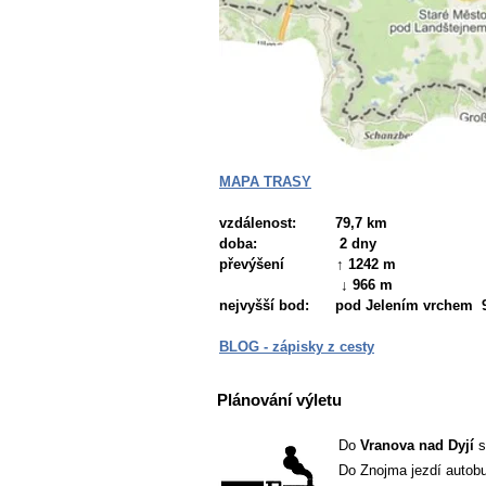
MAPA TRASY
vzdálenost: 79,7 km
doba: 2 dny
převýšení ↑ 1242 m
↓ 966 m
nejvyšší bod:
pod Jelením vrchem 
BLOG - zápisky z cesty
Plánování výletu
Do
Vranova nad Dyjí
s
Do Znojma jezdí autobu