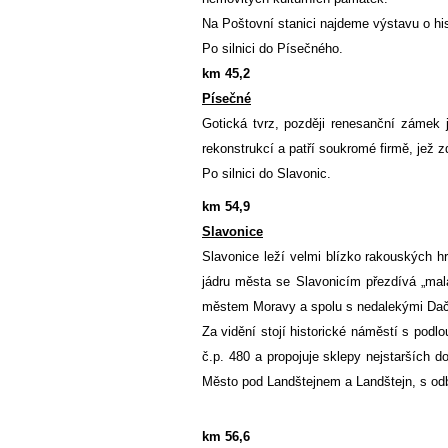
Na Poštovní stanici najdeme výstavu o his
Po silnici do Písečného.
km 45,2
Písečné
Gotická tvrz, později renesanční zámek 
rekonstrukcí a patří soukromé firmě, jež 
Po silnici do Slavonic.
km 54,9
Slavonice
Slavonice leží velmi blízko rakouských h
jádru města se Slavonicím přezdívá „mal
městem Moravy a spolu s nedalekými Dač
Za vidění stojí historické náměstí s podl
č.p. 480 a propojuje sklepy nejstarších
Město pod Landštejnem a Landštejn, s od
km 56,6