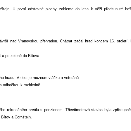
rnštejn. U první odstavné plochy zahleme do lesa k věži předsunuté ba
 návrší nad Vranovskou přehradou. Chátrat začal hrad koncem 16. století,
t a po zelené do Bítova.
ho hradu. V obci je muzeum vláčku a veteránů.
s odbočkou k rozhledně.
ho rekreačního areálu s penzionem. Třicetimetrová stavba byla zpřístupn
 Bítov a Cornštejn.