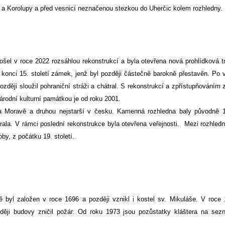
ny a Korolupy a před vesnicí neznačenou stezkou do Uherčic kolem rozhledny.
šel v roce 2022 rozsáhlou rekonstrukcí a byla otevřena nová prohlídková t
 konci 15. století zámek, jenž byl později částečně barokně přestavěn. Po 
zději sloužil pohraniční stráži a chátral. S rekonstrukcí a zpřístupňováním 
rodní kulturní památkou je od roku 2001.
 Moravě a druhou nejstarší v česku. Kamenná rozhledna baly původně 
rala. V rámci poslední rekonstrukce byla otevřena veřejnosti. Mezi rozhled
by, z počátku 19. století.
ě byl založen v roce 1696 a později vznikl i kostel sv. Mikuláše. V roce
ozději budovy zničil požár. Od roku 1973 jsou pozůstatky kláštera na se