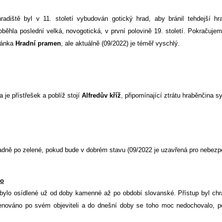
diště byl v 11. století vybudován gotický hrad, aby bránil tehdejší hr
ěhla poslední velká, novogotická, v první polovině 19. století. Pokračuje
udánka
Hradní pramen
, ale aktuálně (09/2022) je téměř vyschlý.
a je přístřešek a poblíž stojí
Alfredův kříž
, připomínající ztrátu hraběnčina s
ípadně po zelené, pokud bude v dobrém stavu (09/2022 je uzavřená pro nebezp
ko
lo osídlené už od doby kamenné až po období slovanské. Přístup byl ch
enováno po svém objeviteli a do dnešní doby se toho moc nedochovalo, 