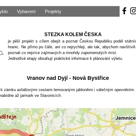
yklo
Vybavení
Projekty
STEZKA KOLEM ČESKA
je pěší projekt s cílem obejít a poznat Českou Republiku podél státní
hranic. Ne přímo po čáře, ani co nejrychleji, ale tak, abychom navštívili
poznali co nejvíce zajímavých a mnohdy zapomenutých míst.
Jednotlivé etapy obsahují praktické informace k plánování výletu.
Vranov nad Dyjí - Nová Bystřice
k zámku asfaltovými cestami lemovanými jabloněmi i válečným opevněním. M
í nabídne až jarmark ve Slavonicích.