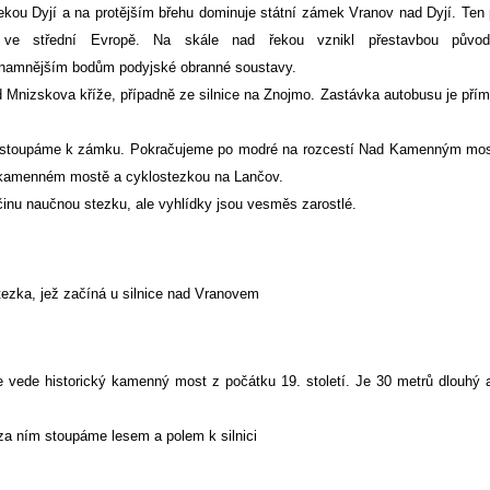
ekou Dyjí a na protějším břehu dominuje státní zámek Vranov nad Dyjí. Ten 
 ve střední Evropě. Na skále nad řekou vznikl přestavbou původ
ýznamnějším bodům podyjské obranné soustavy.
 Mnizskova kříže, případně ze silnice na Znojmo.
Zastávka autobusu je pří
é stoupáme k zámku. Pokračujeme po modré na rozcestí Nad Kamenným mo
o kamenném mostě a cyklostezkou na Lančov.
nu naučnou stezku, ale vyhlídky jsou vesměs zarostlé.
ezka, jež začíná u silnice nad Vranovem
 vede historický kamenný most z počátku 19. století. Je 30 metrů dlouhý
a ním stoupáme lesem a polem k silnici