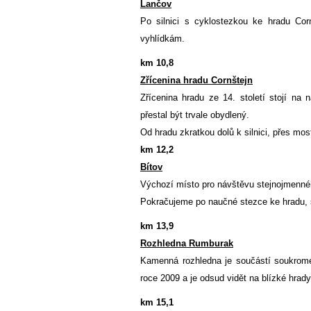
Lančov
Po silnici s cyklostezkou ke hradu Co
vyhlídkám.
km 10,8
Zřícenina hradu Cornštejn
Zřícenina hradu ze 14. století stojí na
přestal být trvale obydlený.
Od hradu zkratkou dolů k silnici, přes mos
km 12,2
Bítov
Výchozí místo pro návštěvu stejnojmenné
Pokračujeme po naučné stezce ke hradu, 
km 13,9
Rozhledna Rumburak
Kamenná rozhledna je součástí soukromé
roce 2009 a je odsud vidět na blízké hrady
km 15,1