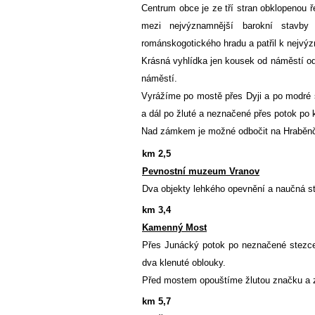
Centrum obce je ze tří stran obklopenou ř
mezi nejvýznamnější barokní stavby
románskogotického hradu a patřil k nejv
Krásná vyhlídka jen kousek od náměstí od
náměstí.
Vyrážíme po mostě přes Dyji a po modr
a dál po žluté a neznačené přes potok p
Nad zámkem je možné odbočit na Hraběnči
km 2,5
Pevnostní muzeum Vranov
Dva objekty lehkého opevnění a naučná st
km
3,4
Kamenný Most
Přes Junácký potok po neznačené stezce
dva klenuté oblouky.
Před mostem opouštíme žlutou značku a z
km 5,7