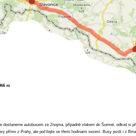
966 m
e dostaneme autobusem ze Znojma, případně vlakem do Šumné, odkud si při
sy přímo z Prahy, ale počítejte se třemi hodinami sezení. Busy jezdí i z Brn