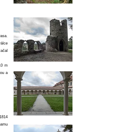
rasa.
válce
začal
10 m
nou a
 1814
znamu