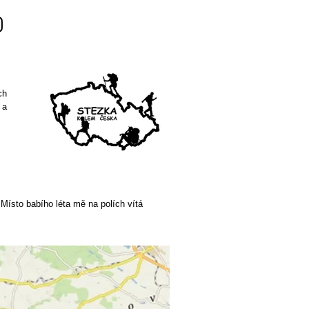
ch
 a
ísto babího léta mě na polích vítá