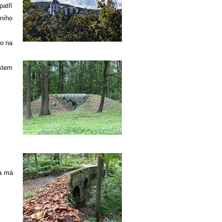
patří
ního
mo na
stem
 a má