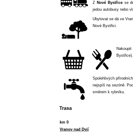
Z
Nové Bystřice
se do
jedou autobusy nebo vla
Ubytovat se dá ve Vran
Nové Bystřici.
Nakoupit 
Bystřice)
Spolehlivých přírodníc
nejspíš na sezóně. Pod
směrem k rybníku.
Trasa
km 0
Vranov nad Dyjí