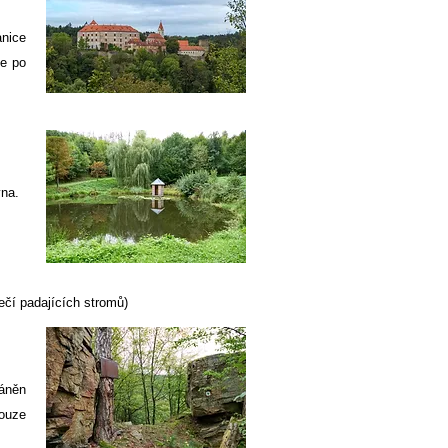
anice
me po
yna.
ečí padajících stromů)
ráněn
pouze