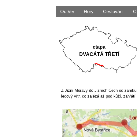
OutVer
Hory
Cestování
C
etapa
DVACÁTÁ TŘETÍ
Z Jižní Moravy do Jižních Čech od zámku 
ledový vítr, co zalézá až pod kůži, zahřát