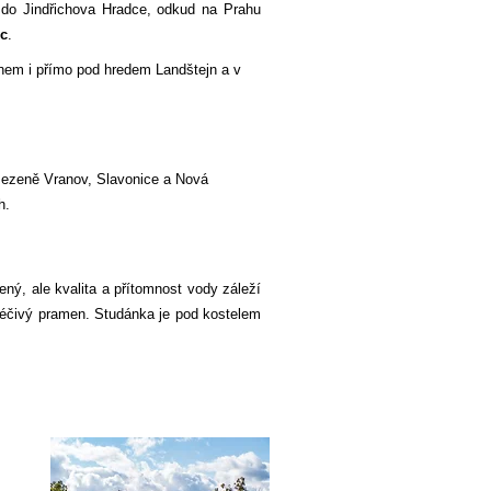
do Jindřichova Hradce, odkud na Prahu
ic
.
jnem i přímo pod hredem Landštejn a v
omezeně Vranov, Slavonice a Nová
ch.
ný, ale kvalita a přítomnost vody záleží
 léčivý pramen. Studánka je pod kostelem