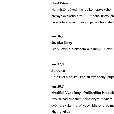
Hrad Bítov
Na místě původního velkomoravského hra
přemyslovského státu. Z mnoha úprav prob
zelené to Zblovic. Cestou je ve stráni st
km 16,7
Jezírko lásky
Lesní jezírko s altánem a lekníny. U jezírk
km 17,9
Zblovice
Po silnici a dal ke Hradišti Vysočany, př
km 20,7
Hradiště Vysočany - Palliardiho Hradis
Návrší nad dnešním Koberovým mlýnem by
dvěma skalami a příkopy. Místo je pojm
zbytky zdiva.