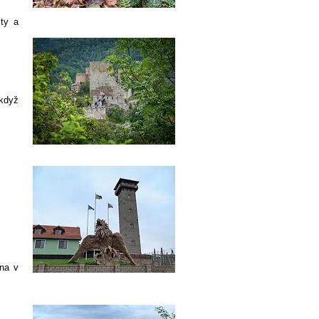
šty a
 když
ěna v