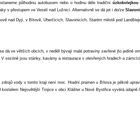
staneme půlhodinu autobusem nebo o hodinu déle tradiční
úzkokolejkou
ky s přestupem ve Veselí nad Lužnicí. Alternativně se dá jet i do/ze
Slavon
ově nad Dyjí, v Bítově, Uherčicích, Slavonicích, Starém městě pod Landšte
se dá ve větších obcích, v neděli bývají malé potraviny zavřené (to jedině 
. V sezóně jsou stánky, kavárny a restaurace v otevřených hradech a zámcí
h zdrojů vody v tomto kraji není moc. Hradní pramen u Bítova je pěkně uprave
 kostelem Nejsvětější Trojice v obci Klášter u Nové Bystřice vyvěrá údajně