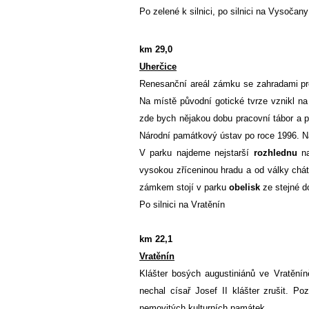
Po zelené k silnici, po silnici na Vysoča
km 29,0
Uherčice
Renesanční areál zámku se zahradami pro
Na místě původní gotické tvrze vznikl na
zde bych nějakou dobu pracovní tábor a po
Národní památkový ústav po roce 1996. Ná
V parku najdeme nejstarší
rozhlednu
na
vysokou zříceninou hradu a od války chát
zámkem stojí v parku
obelisk
ze stejné do
Po silnici na Vratěnín
km 22,1
Vratěnín
Klášter bosých augustiniánů ve Vratěnín
nechal císař Josef II klášter zrušit. P
nemovitých kulturních památek.