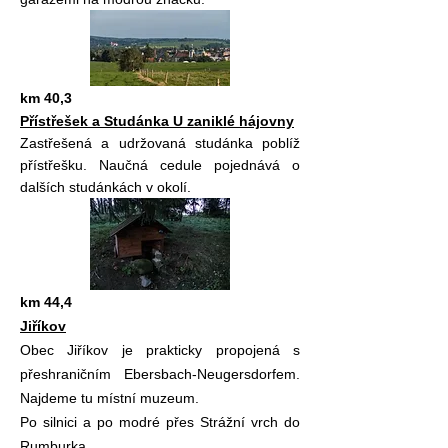
km 40,3
Přístřešek a Studánka U zaniklé hájovny
Zastřešená a udržovaná studánka poblíž
přístřešku. Naučná cedule pojednává o
dalších studánkách v okolí.
km 44,4
Jiříkov
Obec Jiříkov je prakticky propojená s
přeshraničním Ebersbach-Neugersdorfem.
Najdeme tu místní muzeum.
Po silnici a po modré přes Strážní vrch do
Rumburka