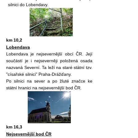
silnici do Lobendavy.
km 10,2
Lobendava
Lobendava je nejsevernější obcí ČR. Její
součástí je i nejseverněji položená osada
nazvaná Severní. Ta leží na staré státní tzv.
"císařské silnici" Praha-Drážďany.
Po silnici na sever a po žluté značce ke
státní hranici na nejsevernější bod ČR.
km 16,3
Nejsevernější bod ČR