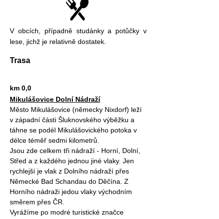
V obcích, případně studánky a potůčky v
lese, jichž je relativně dostatek.
Trasa
km 0,0
Mikulášovice Dolní Nádraží
Město Mikulášovice (německy Nixdorf) leží
v západní části Šluknovského výběžku a
táhne se podél Mikulášovického potoka v
délce téměř sedmi kilometrů.
Jsou zde celkem tři nádraží - Horní, Dolní,
Střed a z každého jednou jiné vlaky. Jen
rychlejší je vlak z Dolního nádraží přes
Německé Bad Schandau do Děčína. Z
Horního nádraži jedou vlaky východním
směrem přes ČR.
Vyrážíme po modré turistické značce