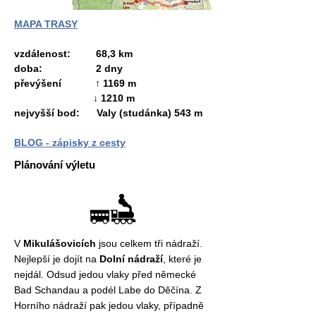
MAPA TRASY
vzdálenost: 68,3 km
doba: 2 dny
převýšení ↑ 1169 m
↓ 1210 m
nejvyšší bod: Valy (studánka)
543 m
BLOG - zápisky z cesty
Plánování výletu
V
Mikulášovicích
jsou celkem tři nádraží.
Nejlepší je dojít na
Dolní nádraží
, které je
nejdál. Odsud jedou vlaky před německé
Bad Schandau a podél Labe do Děčína. Z
Horního nádraží pak jedou vlaky, případně