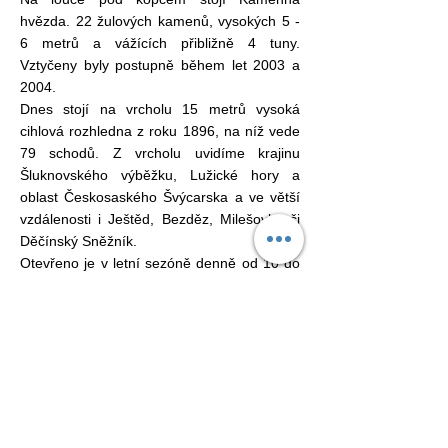
hvězda. 22 žulových kamenů, vysokých 5 -
6 metrů a vážících přibližně 4 tuny.
Vztyčeny byly postupně během let 2003 a
2004.
Dnes stojí na vrcholu 15 metrů vysoká
cihlová rozhledna z roku 1896, na níž vede
79 schodů. Z vrcholu uvidíme krajinu
Šluknovského výběžku, Lužické hory a
oblast Českosaského Švýcarska a ve větší
vzdálenosti i Ještěd, Bezděz, Milešovku či
Děčínský Sněžník.
Otevřeno je v letní sezóně denně od 10 do
17 hodin, kontaktní telefon je 721 516 312.