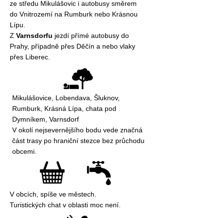
ze středu Mikulášovic i autobusy směrem
do Vnitrozemí na Rumburk nebo Krásnou
Lípu.
Z
Varnsdorfu
jezdí přímé autobusy do
Prahy, případně přes Děčín a nebo vlaky
přes Liberec.
Mikulášovice, Lobendava, Šluknov,
Rumburk, Krásná Lípa, chata pod
Dymníkem, Varnsdorf
V okolí nejsevernějšího bodu vede značná
část trasy po hraniční stezce bez průchodu
obcemi.
V obcích, spíše ve městech.
Turistických chat v oblasti moc není.