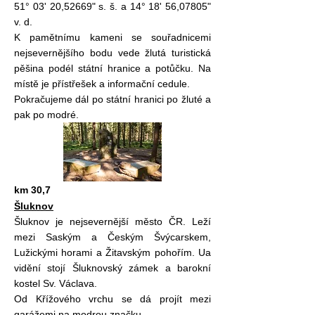
51° 03' 20,52669" s. š. a 14° 18' 56,07805"
v. d.
K pamětnímu kameni se souřadnicemi
nejsevernějšího bodu vede žlutá turistická
pěšina podél státní hranice a potůčku. Na
místě je přístřešek a informační cedule.
Pokračujeme dál po státní hranici po žluté a
pak po modré.
km 30,7
Šluknov
Šluknov je nejsevernější město ČR. Leží
mezi Saským a Českým Švýcarskem,
Lužickými horami a Žitavským pohořím. Ua
vidění stojí Šluknovský zámek a barokní
kostel Sv. Václava.
Od Křížového vrchu se dá projít mezi
garážemi na modrou značku.