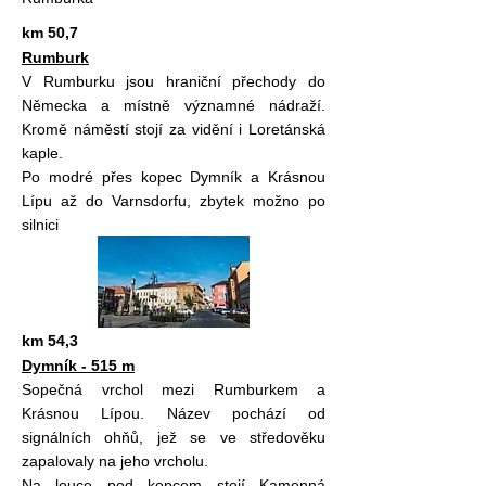
km 50,7
Rumburk
V Rumburku jsou hraniční přechody do
Německa a místně významné nádraží.
Kromě náměstí stojí za vidění i Loretánská
kaple.
Po modré přes kopec Dymník a Krásnou
Lípu až do Varnsdorfu, zbytek možno po
silnici
km 54,3
Dymník - 515 m
Sopečná vrchol mezi Rumburkem a
Krásnou Lípou. Název pochází od
signálních ohňů, jež se ve středověku
zapalovaly na jeho vrcholu.
Na louce pod kopcem stojí Kamenná