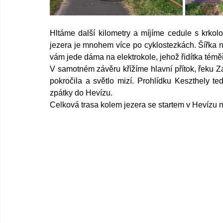
Hltáme další kilometry a míjíme cedule s krkol
jezera je mnohem více po cyklostezkách. Šířka něk
vám jede dáma na elektrokole, jehož řidítka témě
V samotném závěru křížíme hlavní přítok, řeku Za
pokročila a světlo mizí. Prohlídku Keszthely t
zpátky do Hevízu. 
Celková trasa kolem jezera se startem v Hevízu 