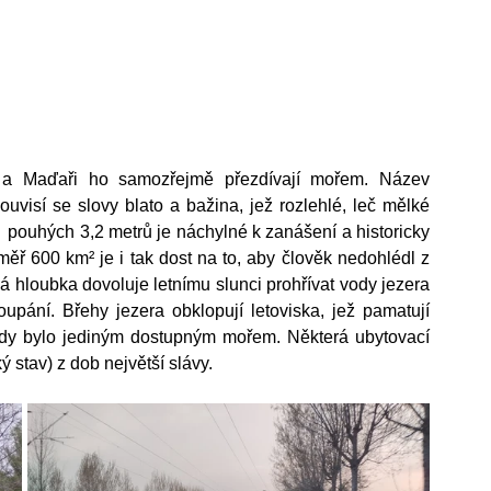
ě a Maďaři ho samozřejmě přezdívají mořem. Název 
visí se slovy blato a bažina, jež rozlehlé, leč mělké 
  pouhých 3,2 metrů je náchylné k zanášení a historicky 
měř 600 km² je i tak dost na to, aby člověk nedohlédl z 
 hloubka dovoluje letnímu slunci prohřívat vody jezera 
upání. Břehy jezera obklopují letoviska, jež pamatují 
ehdy bylo jediným dostupným mořem. Některá ubytovací 
ý stav) z dob největší slávy. 