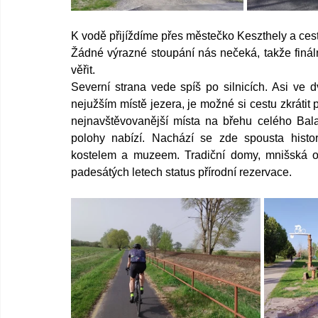
K vodě přijíždíme přes městečko Keszthely a cestou
Žádné výrazné stoupání nás nečeká, takže finál
věřit. 
Severní strana vede spíš po silnicích. Asi ve dv
nejužším místě jezera, je možné si cestu zkrátit 
nejnavštěvovanější místa na břehu celého Bala
polohy nabízí. Nachází se zde spousta histor
kostelem a muzeem. Tradiční domy, mnišská obyd
padesátých letech status přírodní rezervace. 