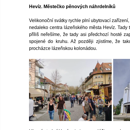
Hevíz. Městečko pěnových náhrdelníků
Velikonoční svátky rychle plní ubytovací zařízení
nedaleko centra lázeňského města Hevíz. Tady to
příliš neřešíme, že tady asi předchozí hosté z
spojené do kruhu. Až později zjistíme, že ta
procházce lázeňskou kolonádou. 