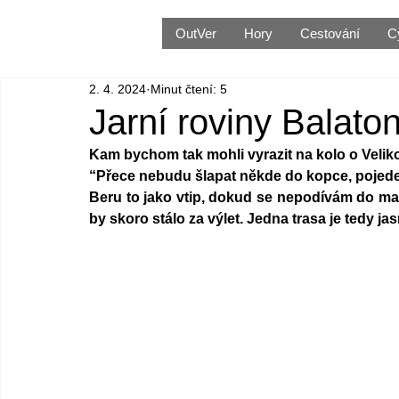
OutVer
Hory
Cestování
C
2. 4. 2024
Minut čtení: 5
Jarní roviny Balato
Kam bychom tak mohli vyrazit na kolo o Veliko
“Přece nebudu šlapat někde do kopce, pojede
Beru to jako vtip, dokud se nepodívám do mapy
by skoro stálo za výlet. Jedna trasa je tedy jas