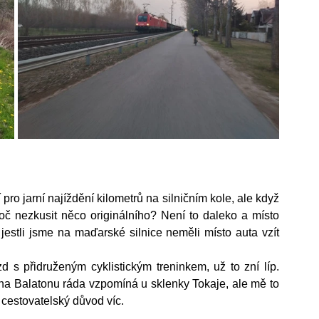
pro jarní najíždění kilometrů na silničním kole, ale když 
oč nezkusit něco originálního? Není to daleko a místo 
jestli jsme na maďarské silnice neměli místo auta vzít 
s přidruženým cyklistickým treninkem, už to zní líp. 
 na Balatonu ráda vzpomíná u sklenky Tokaje, ale mě to 
cestovatelský důvod víc.