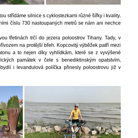
 střídáme silnice s cyklostezkami různé šířky i kvality. 
ními číslu 730 nastoupaných metrů se nám ani nechce 
ou třetinách trčí do jezera poloostrov Tihany. Tady, v 
přívozem na protější břeh. Kopcovitý výběžek patří mezi 
tonu a to nejen díky vyhlídkám, které se z vyvýšené 
ických památek v čele s benediktinským opatstvím, 
lí i levandulová políčka přinesly poloostrovu již v 