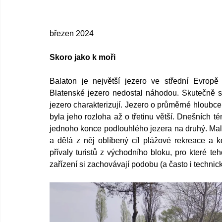
březen 2024
Skoro jako k moři
Balaton je největší jezero ve střední Evrop
Blatenské jezero nedostal náhodou. Skutečně sou
jezero charakterizují. Jezero o průměrné hloubce
byla jeho rozloha až o třetinu větší. Dnešních té
jednoho konce podlouhlého jezera na druhý. Malá
a dělá z něj oblíbený cíl plážové rekreace a ko
přívaly turistů z východního bloku, pro které t
zařízení si zachovávají podobu (a často i technick