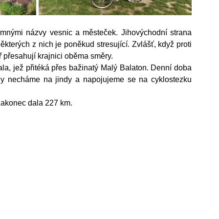
omnými názvy vesnic a městeček. Jihovýchodní strana 
terých z nich je poněkud stresující. Zvlášť, když proti 
ř přesahují krajnici oběma směry. 
la, jež přitéká přes bažinatý Malý Balaton. Denní doba 
edy necháme na jindy a napojujeme se na cyklostezku 
nakonec dala 227 km.