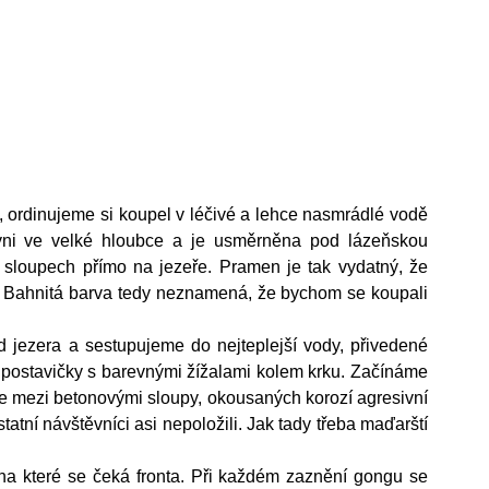
, ordinujeme si koupel v léčivé a lehce nasmrádlé vodě 
yni ve velké hloubce a je usměrněna pod lázeňskou 
loupech přímo na jezeře. Pramen je tak vydatný, že 
 Bahnitá barva tedy neznamená, že bychom se koupali 
jezera a sestupujeme do nejteplejší vody, přivedené 
í postavičky s barevnými žížalami kolem krku. Začínáme 
 mezi betonovými sloupy, okousaných korozí agresivní 
atní návštěvníci asi nepoložili. Jak tady třeba maďarští 
 na které se čeká fronta. Při každém zaznění gongu se 