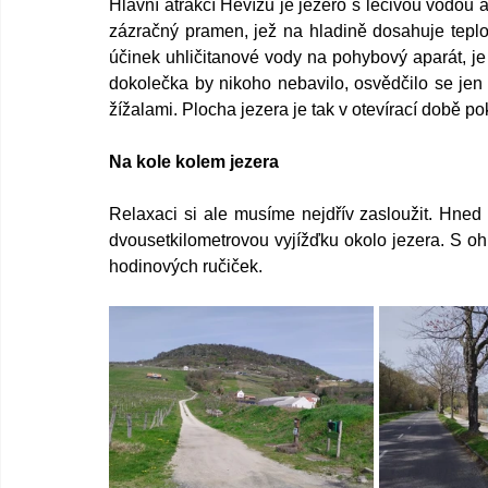
Hlavní atrakcí Hevízu je jezero s léčivou vodou
zázračný pramen, jež na hladině dosahuje teplo
účinek uhličitanové vody na pohybový aparát, je 
dokolečka by nikoho nebavilo, osvědčilo se jen 
žížalami. Plocha jezera je tak v otevírací době p
Na kole kolem jezera
Relaxaci si ale musíme nejdřív zasloužit. Hned
dvousetkilometrovou vyjížďku okolo jezera. S o
hodinových ručiček. 