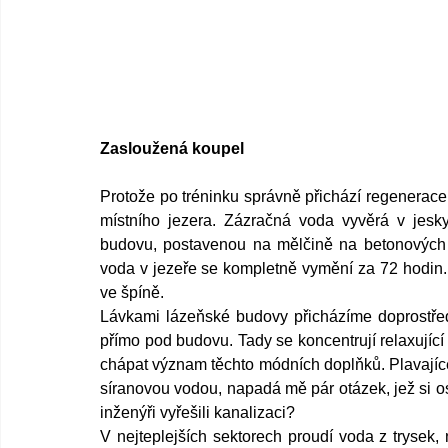
Zasloužená koupel
Protože po tréninku správně přichází regenerace
místního jezera. Zázračná voda vyvěrá v jesk
budovu, postavenou na mělčině na betonových s
voda v jezeře se kompletně vymění za 72 hodin.
ve špíně. 
Lávkami lázeňské budovy přicházíme doprostřed 
přímo pod budovu. Tady se koncentrují relaxujíc
chápat význam těchto módních doplňků. Plavajíce
síranovou vodou, napadá mě pár otázek, jež si ost
inženýři vyřešili kanalizaci?
V nejteplejších sektorech proudí voda z trysek,