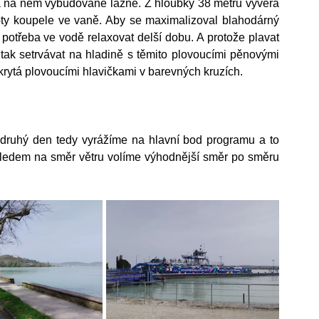
 a na něm vybudované lázně. Z hloubky 38 metrů vyvěrá 
ty koupele ve vaně. Aby se maximalizoval blahodárný 
potřeba ve vodě relaxovat delší dobu. A protože plavat 
tak setrvávat na hladině s těmito plovoucími pěnovými 
okrytá plovoucími hlavičkami v barevných kruzích. 
 druhý den tedy vyrážíme na hlavní bod programu a to 
hledem na směr větru volíme výhodnější směr po směru 