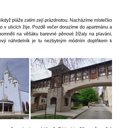
, ikdyž pláže zatím zejí prázdnotou. Nacházíme místečko 
 v ulicích žije. Pozdě večer dorazíme do apartmánu a 
apomněli na věšáku barevné pěnové žížaly na plavání, 
kový náhrdelník je tu nezbytným módním doplňkem k 