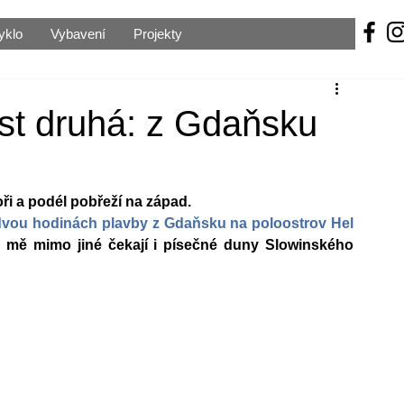
yklo
Vybavení
Projekty
ást druhá: z Gdaňsku
i a podél pobřeží na západ. 
dvou hodinách plavby z Gdaňsku na poloostrov Hel
 mě mimo jiné čekají i písečné duny Slowinského 