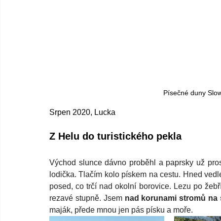
Písečné duny Slo
Srpen 2020, Lucka
Z Helu do turistického pekla
Východ slunce dávno proběhl a paprsky už prosví
lodička. Tlačím kolo pískem na cestu. Hned vedle
posed, co trčí nad okolní borovice. Lezu po žebř
rezavé stupně. Jsem 
nad korunami stromů na 
maják, přede mnou jen pás písku a moře. 