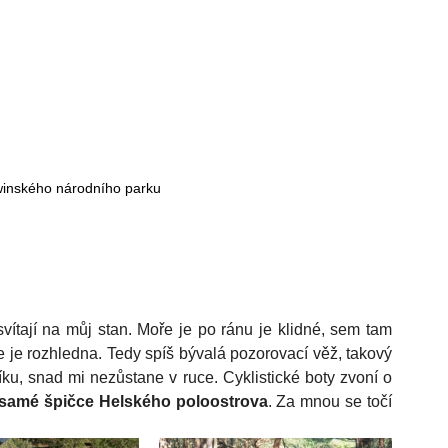
winského národního parku
tají na můj stan. Moře je po ránu je klidné, sem tam 
 je rozhledna. Tedy spíš bývalá pozorovací věž, takový 
íku, snad mi nezůstane v ruce. Cyklistické boty zvoní o 
samé špičce Helského poloostrova
. Za mnou se točí 