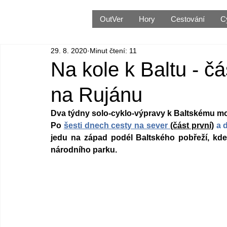
OutVer
Hory
Cestování
C
29. 8. 2020
Minut čtení: 11
Na kole k Baltu - č
na Rujánu
Dva týdny solo-cyklo-výpravy k Baltskému moř
Po 
šesti dnech cesty na sever 
(část první)
a 
j
edu na západ podél Baltského pobřeží, kde
národního parku. 