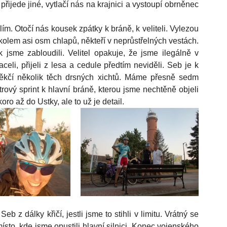
ijede jiné, vytlačí nás na krajnici a vystoupí obrněnec 
m. Otočí nás kousek zpátky k bráně, k veliteli. Vylezou 
kolem asi osm chlapů, někteří v neprůstřelných vestách. 
sme zabloudili. Velitel opakuje, že jsme ilegálně v 
eli, přijeli z lesa a cedule předtím neviděli. Seb je k 
kčí několik těch drsných xichtů. Máme přesně sedm 
rový sprint k hlavní bráně, kterou jsme nechtěně objeli 
ro až do Ustky, ale to už je detail. 
 z dálky křičí, jestli jsme to stihli v limitu. Vrátný se 
sto, kde jsme opustili hlavní silnici. Konec vojenského 