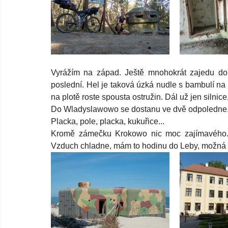
Vyrážím na západ. Ještě mnohokrát zajedu do 
poslední. Hel je taková úzká nudle s bambulí na k
na plotě roste spousta ostružin. Dál už jen silnice
Do Wladyslawowo se dostanu ve dvě odpoledne. Chc
Placka, pole, placka, kukuřice...
Kromě zámečku Krokowo nic moc zajímavého. 
Vzduch chladne, mám to hodinu do Leby, možná víc