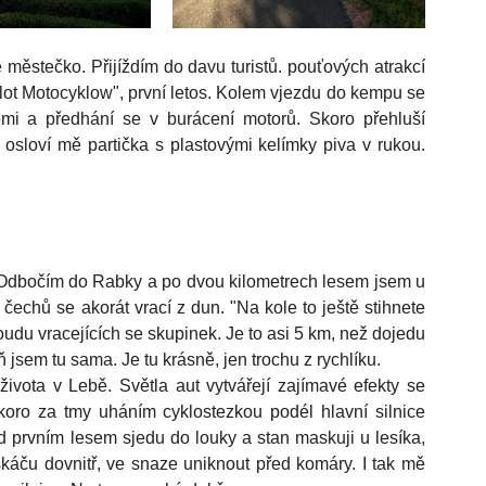
městečko. Přijíždím do davu turistů. pouťových atrakcí 
ot Motocyklow", první letos. Kolem vjezdu do kempu se 
mi a předhání se v burácení motorů. Skoro přehluší 
 osloví mě partička s plastovými kelímky piva v rukou. 
 Odbočím do Rabky a po dvou kilometrech lesem jsem u 
 čechů se akorát vrací z dun. "Na kole to ještě stihnete 
roudu vracejících se skupinek. Je to asi 5 km, než dojedu 
sem tu sama. Je tu krásně, jen trochu z rychlíku. 
vota v Lebě. Světla aut vytvářejí zajímavé efekty se 
ro za tmy uháním cyklostezkou podél hlavní silnice 
d prvním lesem sjedu do louky a stan maskuji u lesíka, 
skáču dovnitř, ve snaze uniknout před komáry. I tak mě 