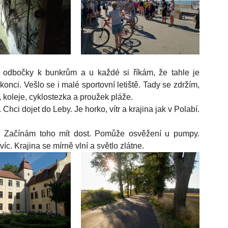
odbočky k bunkrům a u každé si říkám, že tahle je 
onci. Vešlo se i malé sportovní letiště. Tady se zdržím, 
, koleje, cyklostezka a proužek pláže. 
i dojet do Leby. Je horko, vítr a krajina jak v Polabí. 
Začínám toho mít dost. Pomůže osvěžení u pumpy. 
. Krajina se mírně vlní a světlo zlátne. 