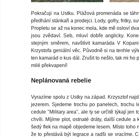
Pokračuji na Ustku. Plážová promenáda se táhn
předhání stánkaři a prodejci. Lody, gofry, fritky, 
Propletu se až na konec mola, kde mě osloví dva
jsou zvědaví. Seb, mluví dobře anglicky. Kone
stejným směrem, navštívit kamaráda V Kopani
Krzystofa geniální věc. Původně si na tenhle výle
ten kamarád o kus dál. Zrušit to nešlo, tak mi ho 
milé překvapení!
Neplánovaná rebelie
Vyrazíme spolu z Ustky na západ. Krzysztof najd
jezerem. Sjedeme trochu po panelech, trochu l
cedule "Military area", ale ty se určitě týkají jen
chvíli. Míjíme plot, ostnaté dráty, další cedule a
šedý flek na mapě objedeme lesem. Místo toho na
že to přestává být legrace a radši se vracíme. Ce