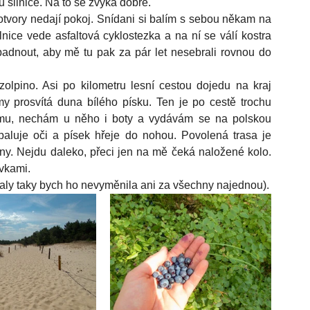
u silnice. Na to se zvyká dobře. 
otvory nedají pokoj. Snídani si balím s sebou někam na 
nice vede asfaltová cyklostezka a na ní se válí kostra 
adnout, aby mě tu pak za pár let nesebrali rovnou do 
olpino. Asi po kilometru lesní cestou dojedu na kraj 
y prosvítá duna bílého písku. Ten je po cestě trochu 
omu, nechám u něho i boty a vydávám se na polskou 
paluje oči a písek hřeje do nohou. Povolená trasa je 
iny. Nejdu daleko, přeci jen na mě čeká naložené kolo. 
vkami. 
 tu opřených hromada, jediné moje zamčené (aly taky bych ho nevyměnila ani za všechny najednou). 