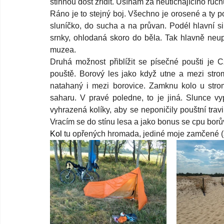
stihnou dost zřídit. Usínám za neutichajícího ruch
Ráno je to stejný boj. Všechno je orosené a ty p
sluníčko, do sucha a na průvan. Podél hlavní sil
srnky, ohlodaná skoro do běla. Tak hlavně neup
muzea. 
Druhá možnost přiblížit se písečné poušti je Cz
pouště. Borový les jako když utne a mezi strom
natahaný i mezi borovice. Zamknu kolo u str
saharu. V pravé poledne, to je jiná. Slunce vy
vyhrazená kolíky, aby se neponičily pouštní trav
Vracím se do stínu lesa a jako bonus se cpu borů
Kol