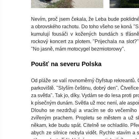
Nevím, proč jsem čekala, že Leba bude poklidné 
a obrovského rachotu. Do toho všeho se koná "Sl
kumulují fousáči v kožených bundách s třásně
rockový koncert za plotem. "Prijechala na slot?"
"No jasně, mám motocygel bezmiotorowy".
Poušť na severu Polska
Od pláže se valí rovnoměrný čtyřstup rekreantů.
parkoviště. "Slyším češtinu, dobrý den". Čtveřice
za světla". Tak jo, díky. Vydám se do lesa proti p
k písečným dunám. Světla už moc není, ale aspoň j
Dlouho se nezdržuji a vracím se do večerního ži
zvířeným prachem. Propletu se městem a už sko
někam, kde budu spát. Citelně se ochladilo. Pře
abych ze silnice nebyla vidět. Rychle stavím a 