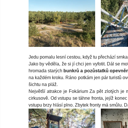
Jedu pomalu lesní cestou, když tu přechází srnk
Jako by věděla, že si jí chci jen vyfotit. Dál se 
hromada starých 
bunkrů a pozůstatků opevněn
na každém kroku. Ráno potkám jen pár turistů ov
šichtu na pláž. 
Největší atrakce je Fokárium Za pět zlotých je
cirkusově. Od vstupu se táhne fronta, jejíž konec 
vstupu brzy hlásí plno. Zbytek fronty má smůlu. Da