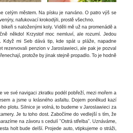
e celým městem. Na písku je narváno. O patro výš se 
suvenýry, nafukovací krokodýli, prostě všechno.
 bikeři s naloženými koly. Viděli mě už na promenádě a 
čně někdo! Krzystof moc nemluví, ale rozumí. Jedou 
. Když mi Seb dává tip, kde spát u pláže, napadne 
t rezervovali penzion v Jaroslawieci, ale pak je pozval 
přenechají, protože by jinak stejně propadlo. To je hodně 
e ve své navigaci zkratku podél pobřeží, mezi mořem a 
esem a jsme u krásného asfaltu. Dojem poněkud kazí 
 toho plotu. Silnice je volná, to budeme v Jaroslawieci za 
 kamery. Je tu toho dost. Zabočíme do vedlejší s tím, že 
razíme na závoru s cedulí "Ostrá střelba". Uznáváme, 
sta holt bude delší. Projede auto, vtipkujeme o stráži, 