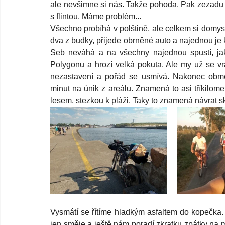
ale nevšimne si nás. Takže pohoda. Pak zezadu př
s flintou. Máme problém...
Všechno probíhá v polštině, ale celkem si domyslí
dva z budky, přijede obrněné auto a najednou je 
Seb neváhá a na všechny najednou spustí, jak j
Polygonu a hrozí velká pokuta. Ale my už se vrac
nezastavení a pořád se usmívá. Nakonec obmě
minut na únik z areálu. Znamená to asi tříkilomet
lesem, stezkou k pláži. Taky to znamená návrat sko
Vysmátí se řítíme hladkým asfaltem do kopečka. Seb
jen směje a ještě nám poradí zkratku zpátky na mí