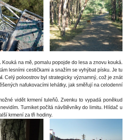
a. Kouká na mě, pomalu popojde do lesa a znovu kouká. 
motám lesními cestičkami a snažím se vyhýbat písku. Je tu 
í
. Celý poloostrov byl strategicky významný, což je znát 
ěšených nafukovacími lehátky, jak směřují na celodenní 
 možné vidět krmení tuleňů. Zvenku to vypadá poněkud 
nevidím. Turniket počítá návštěvníky do limitu. Hlídač u 
lší krmení za tři hodiny. 