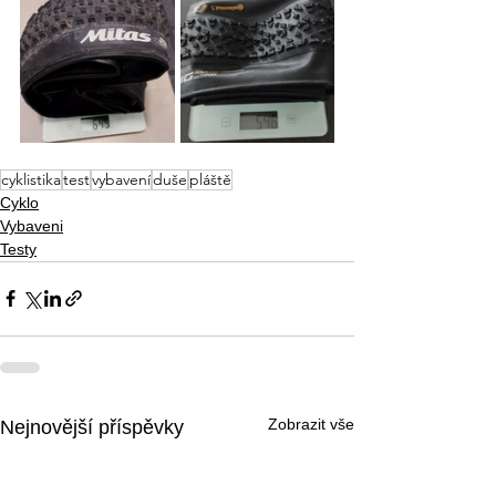
cyklistika
test
vybavení
duše
pláště
Cyklo
Vybaveni
Testy
Zobrazit vše
Nejnovější příspěvky