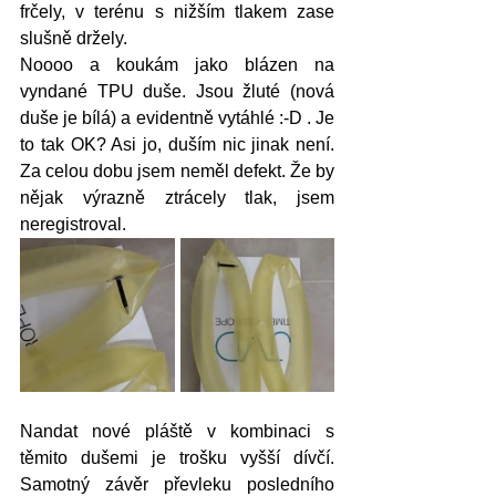
frčely, v terénu s nižším tlakem zase 
slušně držely. 
Noooo a koukám jako blázen na 
vyndané TPU duše. Jsou žluté (nová 
duše je bílá) a evidentně vytáhlé :-D . Je 
to tak OK? Asi jo, duším nic jinak není. 
Za celou dobu jsem neměl defekt. Že by 
nějak výrazně ztrácely tlak, jsem 
neregistroval.
Nandat nové pláště v kombinaci s 
těmito dušemi je trošku vyšší dívčí. 
Samotný závěr převleku posledního 