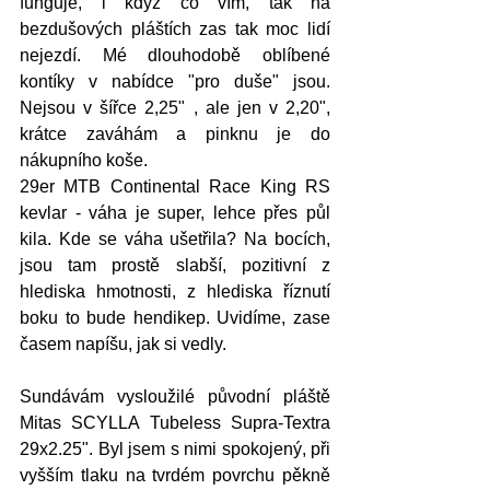
funguje, i když co vím, tak na 
bezdušových pláštích zas tak moc lidí 
nejezdí. Mé dlouhodobě oblíbené 
kontíky v nabídce "pro duše" jsou. 
Nejsou v šířce 2,25" , ale jen v 2,20", 
krátce zaváhám a pinknu je do 
nákupního koše. 
29er MTB Continental Race King RS 
kevlar - váha je super, lehce přes půl 
kila. Kde se váha ušetřila? Na bocích, 
jsou tam prostě slabší, pozitivní z 
hlediska hmotnosti, z hlediska říznutí 
boku to bude hendikep. Uvidíme, zase 
časem napíšu, jak si vedly. 
Sundávám vysloužilé původní pláště 
Mitas SCYLLA Tubeless Supra-Textra 
29x2.25". Byl jsem s nimi spokojený, při 
vyšším tlaku na tvrdém povrchu pěkně 