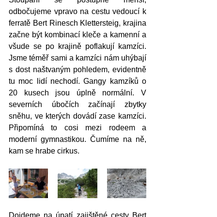
odbočujeme vpravo na cestu vedoucí k 
ferratě Bert Rinesch Klettersteig, krajina 
začne být kombinací kleče a kamenní a 
všude se po krajině poflakují kamzíci. 
Jsme téměř sami a kamzíci nám uhýbají 
s dost naštvaným pohledem, evidentně 
tu moc lidí nechodí. Gangy kamzíků o 
20 kusech jsou úplně normální. V 
severních úbočích začínají zbytky 
sněhu, ve kterých dovádí zase kamzíci. 
Připomíná to cosi mezi rodeem a 
moderní gymnastikou. Čumíme na ně, 
kam se hrabe cirkus. 
Dojdeme na úpatí zajištěné cesty Bert 