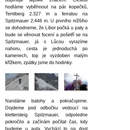
hodláme vyběhnout na pár kopečků, 
Temlberg 2.327 m a ferratou na 
Spitzmauer 2.446 m. U prvního nižšího 
se dohodneme, že Libor počká u paty a 
bude se věnovat focení a pošetří se na 
Spitzmauer, já s Lůcou vyrazíme 
nahoru, cesta je jednoduchá po 
kamenech, top je vyzdoben malým 
křížkem, zpátky jsme do hodinky. 
Nandáme batohy a pokračujeme. 
Dojdeme pod odbočku vedoucí na 
klettersteig Spitzmauer, odpoledne 
pokročilo a začínám počítat čas, kdy 
budeme u auta. Vychází to na dost 