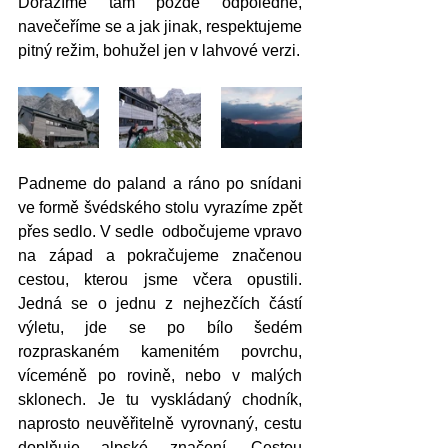
Dorazíme tam pozdě odpoledne, 
navečeříme se a jak jinak, respektujeme 
pitný režim, bohužel jen v lahvové verzi. 
Padneme do paland a ráno po snídani 
ve formě švédského stolu vyrazíme zpět 
přes sedlo. V sedle  odbočujeme vpravo 
na západ a pokračujeme značenou 
cestou, kterou jsme včera opustili. 
Jedná se o jednu z nejhezčích částí 
výletu, jde se po bílo šedém 
rozpraskaném kamenitém povrchu, 
víceméně po rovině, nebo v malých 
sklonech. Je tu vyskládaný chodník, 
naprosto neuvěřitelně vyrovnaný, cestu 
doplňuje alpské značení. Cestou 