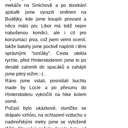
mekáče na Smíchově a po dosrkání 
ajskafé jsme vyrazili směrem na 
Budějky, kde jsme koupili proviant a 
něco málo piv, Libor má totiž nejen 
nabušenou kondici, ale i cit pro 
konzumaci piva, což jsem velmi ocenil, 
takže batohy jsme poctivě naplnili i těmi 
správnými “ionťáky”. Cesta utekla 
rychle, před Hinterstoderem jsme to po 
desáté zalomili do spacáků a zahájili 
jsme pitný režim :-) . 
Ráno jsme vstali, posnídali buchtu 
made by Lucie a po přesunu do 
Hinterstoderu vykročili na hike kolem 
osmé.
Počasí bylo ukázkové, sluníčko se 
drápalo vzhůru, na ochlazení vzduchu s 
nadmořskými metry jsme se vyloženě 