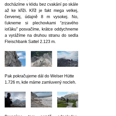
docházíme v klidu bez cvakání po skále 
až ke kříži. Kříž je fakt mega velkej, 
červenej, údajně 8 m vysokej. No, 
ťukneme si plechovkami “zrzavého 
ioťáku” posvačíme, krátce oddychneme 
a vyrážíme na druhou stranu do sedla 
Fleischbank Sattel 2.123 m.
Pak pokračujeme dál do Welser Hütte 
1.726 m, kde máme zamluvený nocleh. 