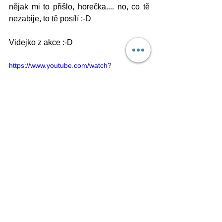
nějak mi to přišlo, horečka.... no, co tě 
nezabije, to tě posílí :-D
Videjko z akce :-D
https://www.youtube.com/watch?
v=0PQy_M879X4
Popis ferraty Bert-Rinesch klettersteig
,
Popis ferraty Stodeltalersteig na 
Spitzmauer
Hory
Výstupy
Ferraty