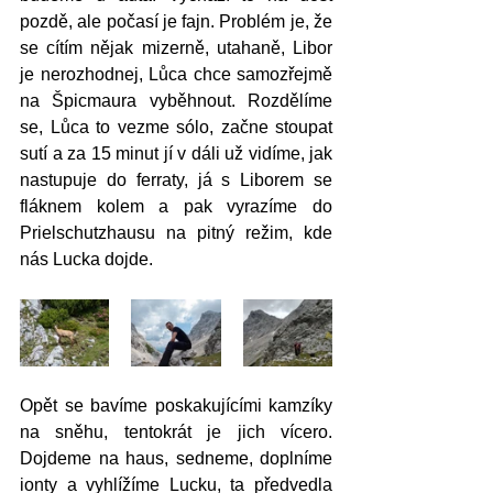
pozdě, ale počasí je fajn. Problém je, že 
se cítím nějak mizerně, utahaně, Libor 
je nerozhodnej, Lůca chce samozřejmě 
na Špicmaura vyběhnout. Rozdělíme 
se, Lůca to vezme sólo, začne stoupat 
sutí a za 15 minut jí v dáli už vidíme, jak 
nastupuje do ferraty, já s Liborem se 
fláknem kolem a pak vyrazíme do 
Prielschutzhausu na pitný režim, kde 
nás Lucka dojde. 
Opět se bavíme poskakujícími kamzíky 
na sněhu, tentokrát je jich vícero. 
Dojdeme na haus, sedneme, doplníme 
ionty a vyhlížíme Lucku, ta předvedla 