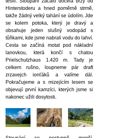
těšili. Stoupání začalo docela brzy od 
Hinterstoderu a hned poměrně strmě, 
takže žádný velký tahání se údolím. Jde 
se kolem potoka, který je dravý a 
obsahuje jeden slušný vodopád s 
tůňkami, kde jsme nabrali vodu do lahví. 
Cesta se začíná motat pod nákladní 
lanovkou, která končí s chatou 
Prielschutzhaus 1.420 m. Tady je 
celkem rušno, loupneme pár draft 
zrzavejch ionťáků a valíme dál. 
Pokračujeme a s mizejícím lesem se 
objevují první kamzíci, kterých jsme si 
nakonec užili dosytosti. 
Stoupání se postupně menší, 