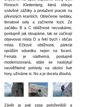
Rinesch Klettersteig, která slibuje 
vzdušné zážitky a protažení pracek na 
převislých kramlích. Oblečeme sedáky, 
ferratové sety a začneme lozit. Ze 
začátku B a C obtížnosti necvakáme, 
postupně jak stoupáme, tak se začínají 
objevovat místa D a řekl bych i občas 
místa Ečkové obtížnosti, párkrát 
opráším odsedku nejen na focení. 
Ferrata je nádherná, postupně 
modernizovaná, stále se naskytují 
neuvěřitelné pohledy na okolní šutr 
hory, užíváme si. No a je docela dlouhá. 
Závěr je pak zase položenější a 