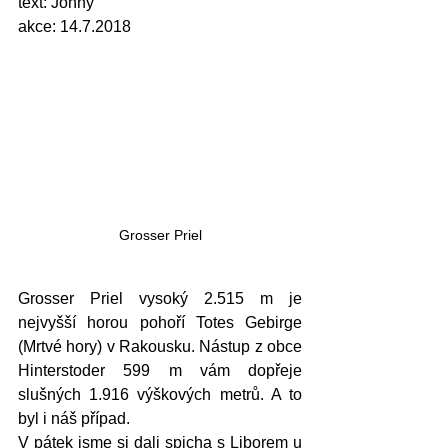
text: Johny
akce: 14.7.2018
Grosser Priel
Grosser Priel vysoký 2.515 m je 
nejvyšší horou pohoří Totes Gebirge 
(Mrtvé hory) v Rakousku. Nástup z obce 
Hinterstoder 599 m vám dopřeje 
slušných 1.916 výškových metrů. A to 
byl i náš případ.
V pátek jsme si dali spicha s Liborem u 