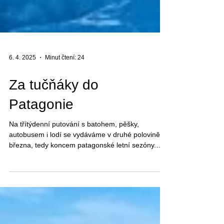
6. 4. 2025
Minut čtení: 24
Za tučňáky do
Patagonie
Na třítýdenní putování s batohem, pěšky,
autobusem i lodí se vydáváme v druhé polovině
března, tedy koncem patagonské letní sezóny.
Přicházející podzim barví přírodu a počasí nám
stihne ukázat všechny své podoby.