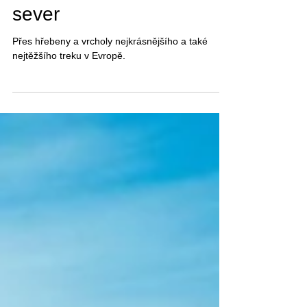
GR20 z jihu Korsiky na
sever
Přes hřebeny a vrcholy nejkrásnějšího a také
nejtěžšího treku v Evropě.