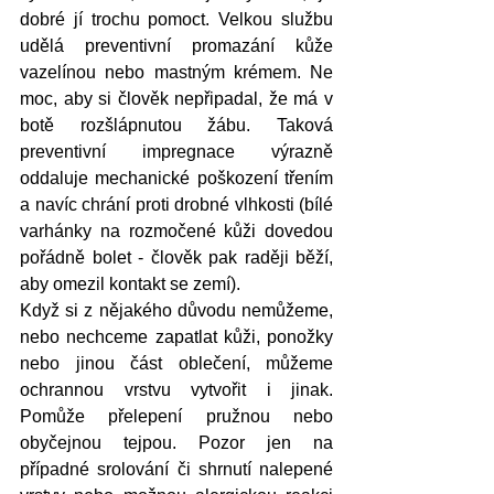
dobré jí trochu pomoct. Velkou službu 
udělá preventivní promazání kůže 
vazelínou nebo mastným krémem. Ne 
moc, aby si člověk nepřipadal, že má v 
botě rozšlápnutou žábu. Taková 
preventivní impregnace výrazně 
oddaluje mechanické poškození třením 
a navíc chrání proti drobné vlhkosti (bílé 
varhánky na rozmočené kůži dovedou 
pořádně bolet - člověk pak raději běží, 
aby omezil kontakt se zemí).  
Když si z nějakého důvodu nemůžeme, 
nebo nechceme zapatlat kůži, ponožky 
nebo jinou část oblečení, můžeme 
ochrannou vrstvu vytvořit i jinak. 
Pomůže přelepení pružnou nebo 
obyčejnou tejpou. Pozor jen na 
případné srolování či shrnutí nalepené 