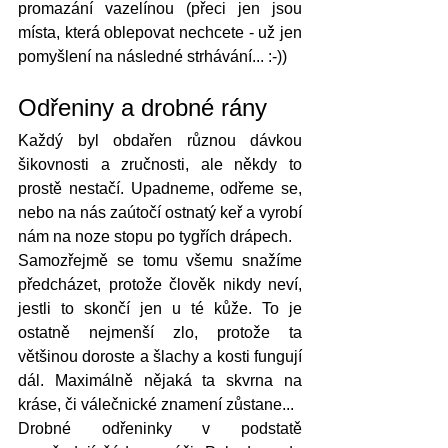
promazání vazelínou (přeci jen jsou 
místa, která oblepovat nechcete - už jen 
pomyšlení na následné strhávání... :-))
Odřeniny a drobné rány
Každý byl obdařen různou dávkou 
šikovnosti a zručnosti, ale někdy to 
prostě nestačí. Upadneme, odřeme se, 
nebo na nás zaútočí ostnatý keř a vyrobí 
nám na noze stopu po tygřích drápech.
Samozřejmě se tomu všemu snažíme 
předcházet, protože člověk nikdy neví, 
jestli to skončí jen u té kůže. To je 
ostatně nejmenší zlo, protože ta 
většinou doroste a šlachy a kosti fungují 
dál. Maximálně nějaká ta skvrna na 
kráse, či válečnické znamení zůstane...
Drobné odřeninky v podstatě 