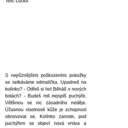
Text: Lucka
S nejrůznějšími poškozeními pokožky 
se setkáváme odmalička. Upadneš na 
kolínko? - Odřeš si ho! Běháš v nových 
botách? - Budeš mít nejspíš puchýře. 
Většinou se nic zásadního neděje. 
Úžasnou vlastností kůže je schopnost 
obnovovat se. Kolínko zaroste, pod 
puchýřem se objeví nová vrstva a 