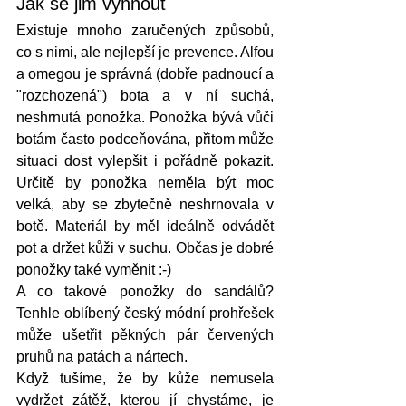
Jak se jim vyhnout
Existuje mnoho zaručených způsobů, 
co s nimi, ale nejlepší je prevence. Alfou 
a omegou je správná (dobře padnoucí a 
"rozchozená") bota a v ní suchá, 
neshrnutá ponožka. Ponožka bývá vůči 
botám často podceňována, přitom může 
situaci dost vylepšit i pořádně pokazit. 
Určitě by ponožka neměla být moc 
velká, aby se zbytečně neshrnovala v 
botě. Materiál by měl ideálně odvádět 
pot a držet kůži v suchu. Občas je dobré 
ponožky také vyměnit :-)
A co takové ponožky do sandálů? 
Tenhle oblíbený český módní prohřešek 
může ušetřit pěkných pár červených 
pruhů na patách a nártech. 
Když tušíme, že by kůže nemusela 
vydržet zátěž, kterou jí chystáme, je 