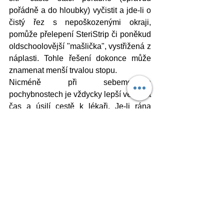
pořádně a do hloubky) vyčistit a jde-li o 
čistý řez s nepoškozenými okraji, 
pomůže přelepení SteriStrip či poněkud 
oldschoolovější "mašlička", vystřižená z 
náplasti. Tohle řešení dokonce může 
znamenat menší trvalou stopu.
Nicméně při sebemenších 
pochybnostech je vždycky lepší věnovat 
čas a úsilí cestě k lékaři. Je-li rána 
hodně znečištěná, nebo hrozí-li, že 
bychom jí nevyčistili správně.
Tyto rady jsou pouze shrnutím osobních 
zkušeností a obecně uznávaných 
postupů. Každý má své vlastní 
osvědčené metody a hlavně každá 
situace vyžaduje individuální posouzení 
podle závažnosti a možných rizik.