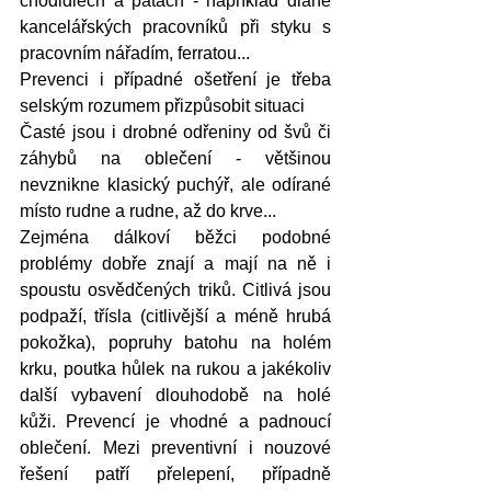
chodidlech a patách - například dlaně 
kancelářských pracovníků při styku s 
pracovním nářadím, ferratou...
Prevenci i případné ošetření je třeba 
selským rozumem přizpůsobit situaci
Časté jsou i drobné odřeniny od švů či 
záhybů na oblečení - většinou 
nevznikne klasický puchýř, ale odírané 
místo rudne a rudne, až do krve...
Zejména dálkoví běžci podobné 
problémy dobře znají a mají na ně i 
spoustu osvědčených triků. Citlivá jsou 
podpaží, třísla (citlivější a méně hrubá 
pokožka), popruhy batohu na holém 
krku, poutka hůlek na rukou a jakékoliv 
další vybavení dlouhodobě na holé 
kůži. Prevencí je vhodné a padnoucí 
oblečení. Mezi preventivní i nouzové 
řešení patří přelepení, případně 