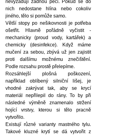
nevyžadují žádnou péči. Pokud se do 
nich nedostane hlína nebo cokoliv 
jiného, tělo si pomůže samo.
Větší stopy po nešikovnosti je potřeba 
ošetřit. Hlavně pořádně vyčistit - 
mechanicky (proud vody, kartářek) a 
chemicky (desinfekce). Když máme 
mučení za sebou, zbývá už jen zajistit 
proti dalšímu možnému znečištění. 
Podle rozsahu prostě přelepíme.
Rozsáhlejší plošná poškození, 
například oblíbený silniční lišej, je 
vhodné zakrývat tak, aby se krycí 
materiál nepřilepil do rány. To by při 
následné výměně znamenalo stržení 
hojící vrstvy, kterou si tělo pracně 
vytvořilo.
Existují různé varianty mastného tylu. 
Takové kluzné krytí se dá vytvořit z 