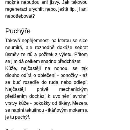
možná nebudou ani jizvy. Jak takovou 
regeneraci urychlit nebo, ještě líp, jí ani 
nepotřebovat?
Puchýře
Taková nepříjemnost, na kterou se sice 
neumírá, ale rozhodně dokáže sebrat 
úsměv ze rtů a požitek z výletu. Přitom 
se jim dá celkem snadno předcházet.
Kůže, nejčastěji na nohou, se tak 
dlouho odírá o oblečení - ponožky - až 
se buď rozedře do ruda nebo odlepí. 
Nejčastěji právě mechanickým 
přetížením dochází k uvolnění svrchní 
vrstvy kůže - pokožky od škáry. Mezera 
se naplní tekutinou - tkáňovým mokem a 
je tu puchýř.