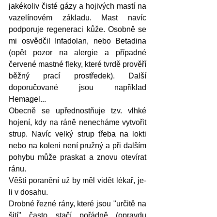
jakékoliv čisté gázy a hojivých mastí na 
vazelínovém základu. Mast navíc 
podporuje regeneraci kůže. Osobně se 
mi osvědčil Infadolan, nebo Betadina 
(opět pozor na alergie a případné 
červené mastné fleky, které tvrdě prověří 
běžný prací prostředek). Další 
doporučované jsou například 
Hemagel...
Obecně se upřednostňuje tzv. vlhké 
hojení, kdy na ráně nenecháme vytvořit 
strup. Navíc velký strup třeba na lokti 
nebo na koleni není pružný a při dalším 
pohybu může praskat a znovu otevírat 
ránu. 
Věští poranění už by měl vidět lékař, je-
li v dosahu.
Drobné řezné rány, které jsou "určitě na 
šití" často stačí pořádně (opravdu 