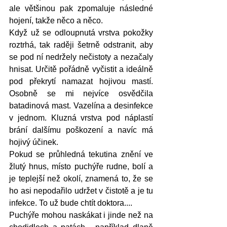
ale většinou pak zpomaluje následné 
hojení, takže něco a něco. 
Když už se odloupnutá vrstva pokožky 
roztrhá, tak raději šetrně odstranit, aby 
se pod ní nedržely nečistoty a nezačaly 
hnisat. Určitě pořádně vyčistit a ideálně 
pod překrytí namazat hojivou mastí. 
Osobně se mi nejvíce osvědčila 
batadinová mast. Vazelína a desinfekce 
v jednom. Kluzná vrstva pod náplastí 
brání dalšímu poškození a navíc má 
hojivý účinek. 
Pokud se průhledná tekutina znění ve 
žlutý hnus, místo puchýře rudne, bolí a 
je teplejší než okolí, znamená to, že se 
ho asi nepodařilo udržet v čistotě a je tu 
infekce. To už bude chtít doktora....
Puchýře mohou naskákat i jinde než na 