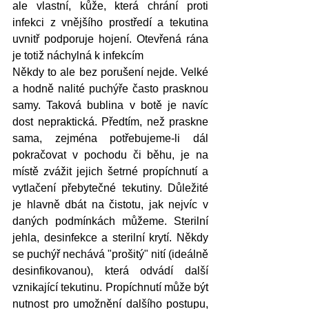
ale vlastní, kůže, která chrání proti 
infekci z vnějšího prostředí a tekutina 
uvnitř podporuje hojení. Otevřená rána 
je totiž náchylná k infekcím
Někdy to ale bez porušení nejde. Velké 
a hodně nalité puchýře často prasknou 
samy. Taková bublina v botě je navíc 
dost nepraktická. Předtím, než praskne 
sama, zejména potřebujeme-li dál 
pokračovat v pochodu či běhu, je na 
místě zvážit jejich šetrné propíchnutí a 
vytlačení přebytečné tekutiny. Důležité 
je hlavně dbát na čistotu, jak nejvíc v 
daných podmínkách můžeme. Sterilní 
jehla, desinfekce a sterilní krytí. Někdy 
se puchýř nechává "prošitý" nití (ideálně 
desinfikovanou), která odvádí další 
vznikající tekutinu. Propíchnutí může být 
nutnost pro umožnění dalšího postupu, 