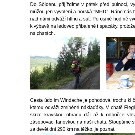
Do Söldenu přijíždíme v pátek před půlnocí, v
můžou jen vyvolení a horská "MHD". Ráno nás bu
nad námi odváží hlínu a suť. Po osmé hodině vy
k výbavě na ledovec přibalené i spacáky, protože
na chatách.
Cesta údolím Windache je pohodová, trochu kličk
kterou odváží zmíněné náklaďáky. V chatě Fieg
skrze kravskou ohradu dál až k odbočce vle
zásobovací lanovkou na naši chatu. Stoupáme sviž
za devět dní 290 km na těžko, je poznat.