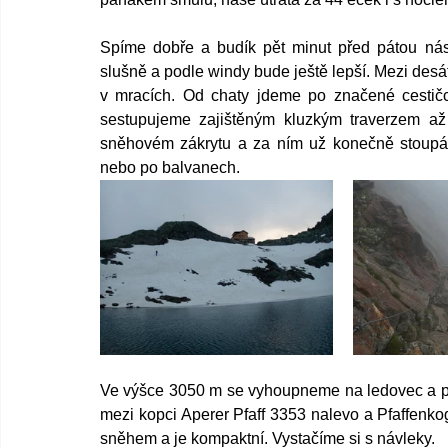
Spíme dobře a budík pět minut před pátou nás
slušně a podle windy bude ještě lepší. Mezi des
v mracích. Od chaty jdeme po značené cestičc
sestupujeme zajištěným kluzkým traverzem až
sněhovém zákrytu a za ním už konečně stoupám
nebo po balvanech.  
Ve výšce 3050 m se vyhoupneme na ledovec a po 
mezi kopci Aperer Pfaff 3353 nalevo a Pfaffenko
sněhem a je kompaktní. Vystačíme si s návleky. 