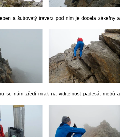
eben a šutrovatý traverz pod ním je docela zákeřný a 
 se nám zředí mrak na viditelnost padesát metrů a 