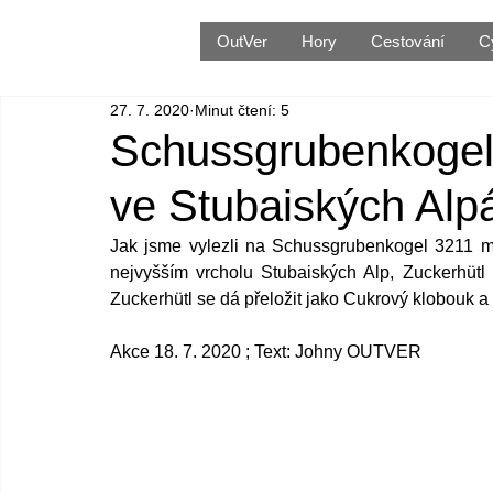
OutVer
Hory
Cestování
C
27. 7. 2020
Minut čtení: 5
Schussgrubenkogel 
ve Stubaiských Alp
Jak jsme vylezli na Schussgrubenkogel 3211 m 
nejvyšším vrcholu Stubaiských Alp, Zuckerhütl
Zuckerhütl se dá přeložit jako Cukrový klobouk a
Akce 18. 7. 2020 ; Text: Johny OUTVER