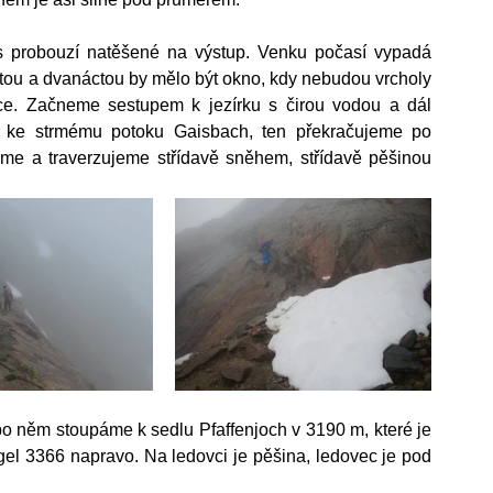
 probouzí natěšené na výstup. Venku počasí vypadá 
átou a dvanáctou by mělo být okno, kdy nebudou vrcholy 
e. Začneme sestupem k jezírku s čirou vodou a dál 
 ke strmému potoku Gaisbach, ten překračujeme po 
e a traverzujeme střídavě sněhem, střídavě pěšinou 
něm stoupáme k sedlu Pfaffenjoch v 3190 m, které je 
gel 3366 napravo. Na ledovci je pěšina, ledovec je pod 