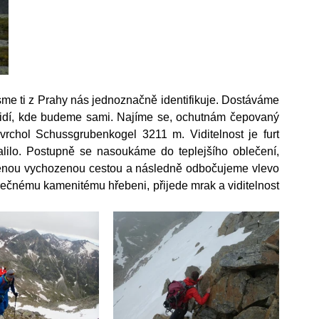
me ti z Prahy nás jednoznačně identifikuje. Dostáváme 
 lidí, kde budeme sami. Najíme se, ochutnám čepovaný 
vrchol Schussgrubenkogel 3211 m. Viditelnost je furt 
alilo. Postupně se nasoukáme do teplejšího oblečení, 
čenou vychozenou cestou a následně odbočujeme vlevo 
čnému kamenitému hřebeni, přijede mrak a viditelnost 