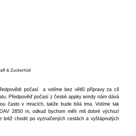
faff & Zuckerhütl
dpovědi počasí  a volíme bez větší přípravy za cíl 
talu. Předpověď počasí z české appky windy nám dává 
ou často v mracích, takže bude bílá tma. Volíme tak 
 DAV 2850 m, odkud bychom měli mít dobré výchozí 
 totiž chodit po vyznačených cestách a vyšlápnutých 