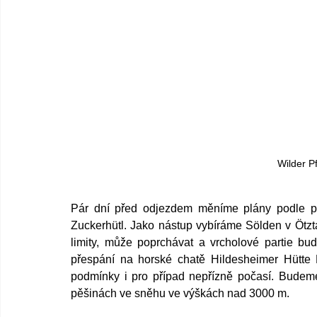
Wilder P
Pár dní před odjezdem měníme plány podle pře
Zuckerhütl. Jako nástup vybíráme Sölden v Ötz
limity, může poprchávat a vrcholové partie bud
přespání na horské chatě 
Hildesheimer Hütte
podmínky i pro případ nepřízně počasí. Budeme
pěšinách ve sněhu ve výškách nad 3000 m.