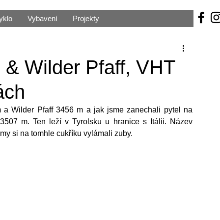
yklo
Vybavení
Projekty
& Wilder Pfaff, VHT
ách
a Wilder Pfaff 3456 m a jak jsme zanechali pytel na 
 3507 m. Ten 
leží v Tyrolsku u hranice s Itálii. Název 
 my si na tomhle cukříku vylámali zuby.