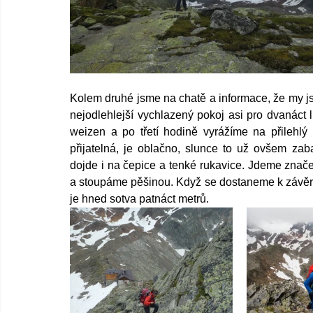
Kolem druhé jsme na chatě a informace, že my js
nejodlehlejší vychlazený pokoj asi pro dvanáct
weizen a po třetí hodině vyrážíme na přilehlý 
přijatelná, je oblačno, slunce to už ovšem zab
dojde i na čepice a tenké rukavice. Jdeme zna
a stoupáme pěšinou. Když se dostaneme k závěre
je hned sotva patnáct metrů. 