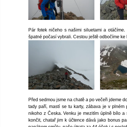
Pár fotek ničeho s našimi siluetami a otáčíme.
špatné počasí vybrali. Cestou ještě odbočíme ke kř
Před sedmou jsme na chatě a po večeři jdeme do 
tady paří, mastí se tu karty, zábava je v plném
nikoho z Česka. Venku je mezitím úplně bílo a sr
končit, chatař jim k účtence dává jako bonus pa
panákem smůlu, naše útrata za 44 éček i s nocle