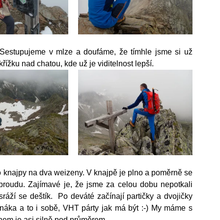
 Sestupujeme v mlze a doufáme, že tímhle jsme si už 
ížku nad chatou, kde už je viditelnost lepší.
knajpy na dva weizeny. V knajpě je plno a poměrně se 
 proudu. Zajímavé je, že jsme za celou dobu nepotkali 
áží se deštík.  Po deváté začínají partičky a dvojičky 
náka a to i sobě, VHT párty jak má být :-) My máme s 
hem je asi silně pod průměrem.