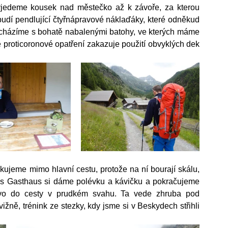
yjedeme kousek nad městečko až k závoře, za kterou 
dí pendlující čtyřnápravové náklaďáky, které odněkud 
cházíme s bohatě nabalenými batohy, ve kterých máme 
 proticoronové opatření zakazuje použití obvyklých dek 
ujeme mimo hlavní cestu, protože na ní bourají skálu, 
ls Gasthaus si dáme polévku a kávičku a pokračujeme 
vo do cesty v prudkém svahu. Ta vede zhruba pod 
ně, trénink ze stezky, kdy jsme si v Beskydech střihli 