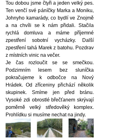
Tou dobou jsme čtyři a jeden velký pes. 
Ten venčí své páníčky Marka a Moniku, 
Johnyho kamarády, co bydlí ve Znojmě 
a na chvíli se k nám přidali. Stačila 
rychlá domluva a máme příjemné 
zpestření sobotní vycházky. Další 
zpestření tahá Marek z batohu. Pozdrav 
z místních vinic na večer. 
Je čas rozloučit se se smečkou. 
Podzimním lesem bez sluníčka 
pokračujeme k odbočce na Nový 
Hrádek. Od zříceniny přichází několik 
skupinek. Smíme jen před bránu. 
Vysoké zdi obrostlé břečťanem skrývají 
poměrně velký středověký komplex. 
Prohlídku si musíme nechat na jindy.