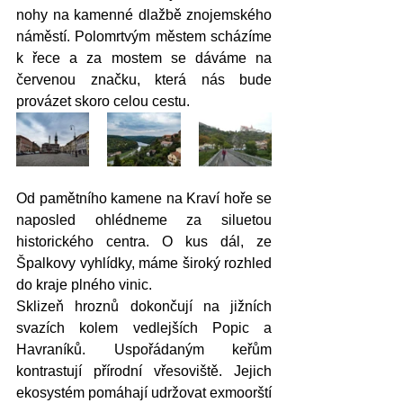
nohy na kamenné dlažbě znojemského 
náměstí. Polomrtvým městem scházíme 
k řece a za mostem se dáváme na 
červenou značku, která nás bude 
provázet skoro celou cestu. 
Od pamětního kamene na Kraví hoře se 
naposled ohlédneme za siluetou 
historického centra. O kus dál, ze 
Špalkovy vyhlídky, máme široký rozhled 
do kraje plného vinic.
Sklizeň hroznů dokončují na jižních 
svazích kolem vedlejších Popic a 
Havraníků. Uspořádaným keřům 
kontrastují přírodní vřesoviště. Jejich 
ekosystém pomáhají udržovat exmoorští 