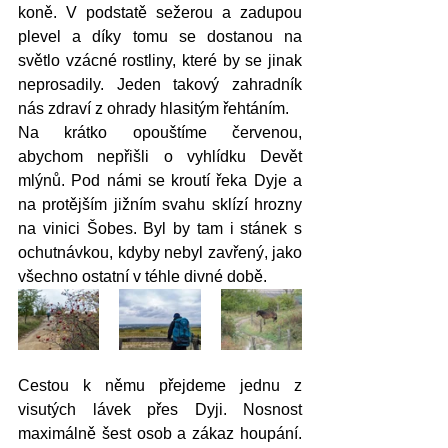
koně. V podstatě sežerou a zadupou 
plevel a díky tomu se dostanou na 
světlo vzácné rostliny, které by se jinak 
neprosadily. Jeden takový zahradník 
nás zdraví z ohrady hlasitým řehtáním.
Na krátko opouštíme červenou, 
abychom nepřišli o vyhlídku Devět 
mlýnů. Pod námi se kroutí řeka Dyje a 
na protějším jižním svahu sklízí hrozny 
na vinici Šobes. Byl by tam i stánek s 
ochutnávkou, kdyby nebyl zavřený, jako 
všechno ostatní v téhle divné době.
Cestou k němu přejdeme jednu z 
visutých lávek přes Dyji. Nosnost 
maximálně šest osob a zákaz houpání. 