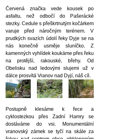
Červená značka vede kousek po 
asfaltu, než odbočí do Pašerácké 
stezky. Cedule s přeškrtnutým kočárkem 
varuje před náročným terénem. V 
prudkých svazích údolí řeky Dyje se na 
nás konečně usměje sluníčko. Z 
kamenných vyhlídek koukáme přes řeku 
na protější, rakouské, břehy. Od 
Obelisku nad ledovými slujemi už v 
dálce prosvítá Vranov nad Dyjí, náš cíl.
Postupně klesáme k řece a 
cyklostezkou přes Zadní Hamry se 
dostáváme do vsi. Monumentální 
vranovský zámek se tyčí na skále za 
řekou nad centrem obce, obklopeným 