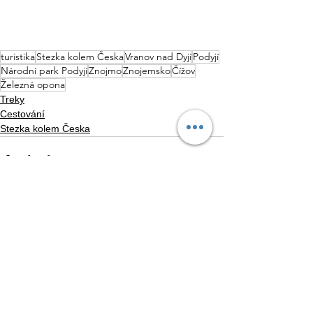
turistika
Stezka kolem Česka
Vranov nad Dyjí
Podyjí
Národní park Podyjí
Znojmo
Znojemsko
Čížov
Železná opona
Treky
Cestování
Stezka kolem Česka
Zobrazit vše
Nejnovější příspěvky