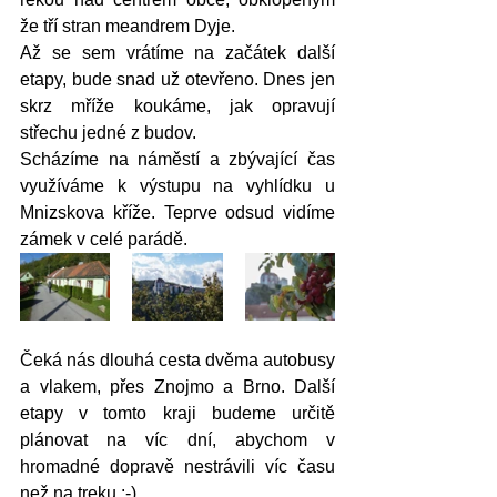
že tří stran meandrem Dyje. 
Až se sem vrátíme na začátek další 
etapy, bude snad už otevřeno. Dnes jen 
skrz mříže koukáme, jak opravují 
střechu jedné z budov.
Scházíme na náměstí a zbývající čas 
využíváme k výstupu na vyhlídku u 
Mnizskova kříže. Teprve odsud vidíme 
zámek v celé parádě.
Čeká nás dlouhá cesta dvěma autobusy 
a vlakem, přes Znojmo a Brno. Další 
etapy v tomto kraji budeme určitě 
plánovat na víc dní, abychom v 
hromadné dopravě nestrávili víc času 
než na treku :-).