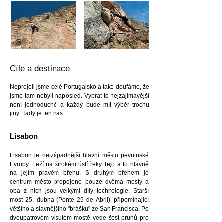
Cíle a destinace
Neprojeli jsme celé Portugalsko a také doufáme, že
jsme tam nebyli naposled. Vybrat to nejzajímavější
není jednoduché a každý bude mít výběr trochu
jiný. Tady je ten náš.
Lisabon
Lisabon je nejzápadnější hlavní město pevninské
Evropy. Leží na širokém ústí řeky Tejo a to hlavně
na jejím pravém břehu. S druhým břehem je
centrum město propojeno pouze dvěma mosty a
oba z nich jsou velkými díly technologie. Starší
most 25. dubna (Ponte 25 de Abril), připomínající
většího a slavnějšího "brášku" ze San Francisca. Po
dvoupatrovém visutém mostě vede šest pruhů pro