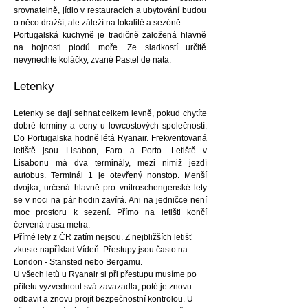
srovnatelně, jídlo v restauracích a ubytování budou
o něco dražší, ale záleží na lokalitě a sezóně.
Portugalská kuchyně je tradičně založená hlavně
na hojnosti plodů moře. Ze sladkostí určitě
nevynechte koláčky, zvané Pastel de nata.
Letenky
Letenky se dají sehnat celkem levně, pokud chytíte
dobré termíny a ceny u lowcostových společností.
Do Portugalska hodně létá Ryanair. Frekventovaná
letiště jsou Lisabon, Faro a Porto. Letiště v
Lisabonu má dva terminály, mezi nimiž jezdí
autobus. Terminál 1 je otevřený nonstop. Menší
dvojka, určená hlavně pro vnitroschengenské lety
se v noci na pár hodin zavírá. Ani na jedničce není
moc prostoru k sezení. Přímo na letišti končí
červená trasa metra.
Přímé lety z ČR zatím nejsou. Z nejbližších letišť
zkuste například Vídeň. Přestupy jsou často na
London - Stansted nebo Bergamu.
U všech letů u Ryanair si při přestupu musíme po
příletu vyzvednout svá zavazadla, poté je znovu
odbavit a znovu projít bezpečnostní kontrolou. U