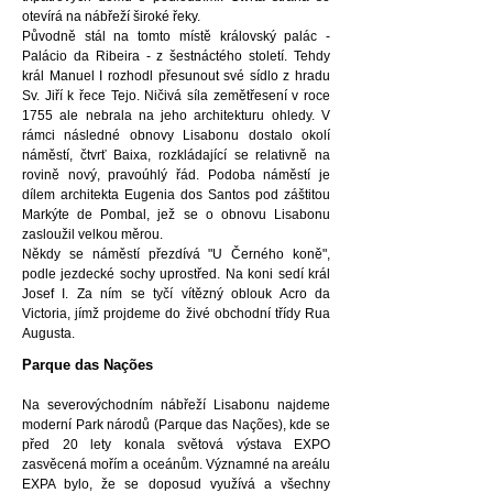
otevírá na nábřeží široké řeky.
Původně stál na tomto místě královský palác -
Palácio da Ribeira - z šestnáctého století. Tehdy
král Manuel I rozhodl přesunout své sídlo z hradu
Sv. Jiří k řece Tejo. Ničivá síla zemětřesení v roce
1755 ale nebrala na jeho architekturu ohledy. V
rámci následné obnovy Lisabonu dostalo okolí
náměstí, čtvrť Baixa, rozkládající se relativně na
rovině nový, pravoúhlý řád. Podoba náměstí je
dílem architekta Eugenia dos Santos pod záštitou
Markýte de Pombal, jež se o obnovu Lisabonu
zasloužil velkou měrou.
Někdy se náměstí přezdívá "U Černého koně",
podle jezdecké sochy uprostřed. Na koni sedí král
Josef I. Za ním se tyčí vítězný oblouk Acro da
Victoria, jímž projdeme do živé obchodní třídy Rua
Augusta.
Parque das Nações
Na severovýchodním nábřeží Lisabonu najdeme
moderní Park národů (Parque das Nações), kde se
před 20 lety konala světová výstava EXPO
zasvěcená mořím a oceánům. Významné na areálu
EXPA bylo, že se doposud využívá a všechny