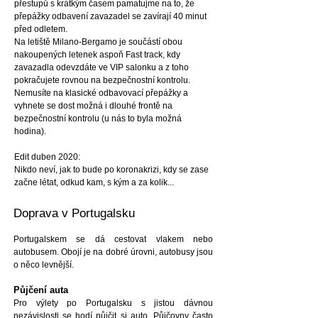
přestupů s krátkým časem pamatujme na to, že
přepážky odbavení zavazadel se zavírají 40 minut
před odletem.
Na letiště Milano-Bergamo je součástí obou
nakoupených letenek aspoň Fast track, kdy
zavazadla odevzdáte ve VIP salonku a z toho
pokračujete rovnou na bezpečnostní kontrolu.
Nemusíte na klasické odbavovací přepážky a
vyhnete se dost možná i dlouhé frontě na
bezpečnostní kontrolu (u nás to byla možná
hodina).
Edit duben 2020:
Nikdo neví, jak to bude po koronakrizi, kdy se zase
začne létat, odkud kam, s kým a za kolik...
Doprava v Portugalsku
Portugalskem se dá cestovat vlakem nebo
autobusem. Obojí je na dobré úrovni, autobusy jsou
o něco levnější.
Půjčení auta
Pro výlety po Portugalsku s jistou dávnou
nezávislosti se hodí půjčit si auto. Půjčovny často