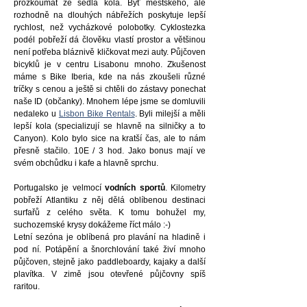
prozkoumat ze sedla kola. Byť městského, ale
rozhodně na dlouhých nábřežích poskytuje lepší
rychlost, než vycházkové polobotky. Cyklostezka
podél pobřeží dá člověku vlastí prostor a většinou
není potřeba bláznivě kličkovat mezi auty. Půjčoven
bicyklů je v centru Lisabonu mnoho. Zkušenost
máme s Bike Iberia, kde na nás zkoušeli různé
tríčky s cenou a ještě si chtěli do zástavy ponechat
naše ID (občanky). Mnohem lépe jsme se domluvili
nedaleko u
Lisbon Bike Rentals
. Byli milejší a měli
lepší kola (specializují se hlavně na silničky a to
Canyon). Kolo bylo sice na kratší čas, ale to nám
přesně stačilo. 10E / 3 hod. Jako bonus mají ve
svém obchůdku i kafe a hlavně sprchu.
Portugalsko je velmocí
vodních sportů
. Kilometry
pobřeží Atlantiku z něj dělá oblíbenou destinaci
surfařů z celého světa. K tomu bohužel my,
suchozemské krysy dokážeme říct málo :-)
Letní sezóna je oblíbená pro plavání na hladině i
pod ní. Potápění a šnorchlování také živí mnoho
půjčoven, stejně jako paddleboardy, kajaky a další
plavítka. V zimě jsou otevřené půjčovny spíš
raritou.