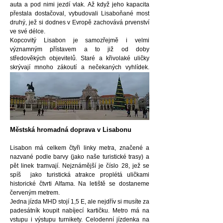
auta a pod nimi jezdí vlak.
Až když jeho kapacita
přestala dostačoval, vybudovali Lisaboňané most
druhý, jež si dodnes v Evropě zachovává prvenství
ve své délce.
Kopcovitý Lisabon je samozřejmě i velmi
významným přístavem a to již od doby
středověkých objevitelů. Staré a křivolaké uličky
skrývají mnoho zákoutí a nečekaných vyhlídek.
Současná podoba Lisabonu je významně
ovlivněna velkým zemětřesením v roce 1755, které
srovnalo část města se zemí. Výborným příkladem
následné obnovy je například nábřežní čtvrť Baixa.
Městská hromadná doprava v Lisabonu
Lisabon má celkem čtyři linky metra, značené a
nazvané podle barvy (jako naše turistické trasy) a
pět linek tramvají.
Nejznámější je číslo 28, jež se
spíš jako turistická atrakce proplétá uličkami
historické čtvrti Alfama. Na letiště se dostaneme
červeným metrem.
Jedna jízda MHD stojí 1,5 E, ale nejdřív si musíte za
padesátník koupit nabíjecí kartičku. Metro má na
vstupu i výstupu turnikety. C
elodenní jízdenka na