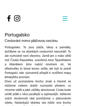
Portugalsko
Cestování mimo plážovou sezónu
Portugalsko. To jsou pláže, útesy a památky,
dočítáme se na stránkách cestovních kanceláří. To
ale rozhodně není všechno. Země jen o málo větší
než Česká Republika, uzavřená mezi Španělskem
a Atlantikem toho nabízí mnohem víc. Ve
středověku to býval konec světa, ale byli to právě
Portugalci, kdo významně přispěl k rozšíření mapy
tehdejšího poznání.
Dnes už poznáváme trochu jinak a hlavně se
můžeme celkem dobře rozmyslet předem, co
chceme vidět a jaké zážitky absolvovat. Cesta bude
určitě ještě o něco pestřejší a zajímavější. Sdílením
svých zkušeností rádi pomůžeme s plánováním
výletu. Následující stránka vás může sice trochu