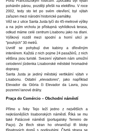
Portu Francouzským rodičům. Zpočátku byl výtah
poháněn párou, později přešli na elektřinu. V roce
2002, tedy sto let po svém otevření, byl výtah
zařazen mezi národní historické památky.
Věž se z ulice Santa Justa tyčí do 45-metrové výšky
a na jejím vrcholu je přístupná vyhlídková terasa,
odkud máme celé centrum Lisabonu jako na dlani.
Výškový rozdíl mezi spodní a horní ulicí je
"pouhých" 30 metrů.
Uvnitř se pohybují dve kabiny a dřevěným
interiérem. Každá z nich pojme 24 pasažérů, z nich
většina jsou turisté. Svezení výtahem nám umožní
celodenní jízdenka Lisabonské městské hromadné
dopravy.
Santa Justa je jediný městský vertikální výtah v
Lisabonu. Ostatní „elevadores“, jako například
Elevador da Glória či Elevador da Lavra, jsou
pozemní lanové dráhy.
Praça do Comércio – Obchodní náměstí
Přímo u řeky Tejo leží jedno z největších a
nejkrásnějších lisabonských náměstí. Říká se mu
také Palácové náměstí (portugalsky Terreiro de
Paço). Ze třech stran ho ohraničují tři bloky
třípatrových domů s podloubími. Čtvrtá strana se