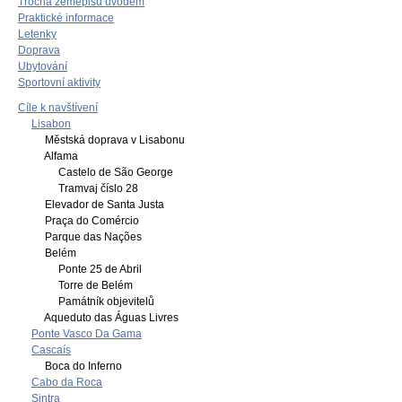
Trocha zeměpisu úvodem
Praktické informace
Letenky
Doprava
Ubytování
Sportovní aktivity
Cíle k navštívení
Lisabon
Městská doprava v Lisabonu
Alfama
Castelo de São George
Tramvaj číslo 28
Elevador de Santa Justa
Praça do Comércio
Parque das Nações
Belém
Ponte 25 de Abril
Torre de Belém
Památník objevitelů
Aqueduto das Águas Livres
Ponte Vasco Da Gama
Cascaís
Boca do Inferno
Cabo da Roca
Sintra