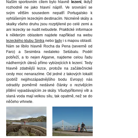
Naším sportovním cílem bylo hlavně
lezení
, ikdyž
rozhodně ne jako hlavní náplň. Ve srovnání se
svým větším sousedem nepatří Portugalsko k
vyhlášeným lezeckým destinacím. Nicméně skály a
skalky všeho druhu jsou rozptýlené po celé zemi a
ani lezecky se nudit nebudete.
Praktické informace
k některým oblastem najdete například na webu
lezeckého klubu Sintra
nebo
tady
i s mapou oblastí.
Nám se líbilo hlavně Rocha da Pena (severně od
Faro) a Sesimbra nedaleko Setúbalu. Podél
pobřeží, a to nejen Algarve, najdeme celou řadu
nádherných útesů přímo vybízejících k lezení. Tedy
hlavně zdatnější lezce, protože na začátečnické
cesty moc nenarazíme. Od jedné z takových lokalit
(poblíž nejjihozápadnějšího bodu Evropy) nás
odradily poměrně nedávné články o rezivějícím
jištění vypadávajícím ze skály. Všudypřítomný vítr a
slaná voda mají velkou sílu, tak opatrně, než se do
něčeho vrhnete.