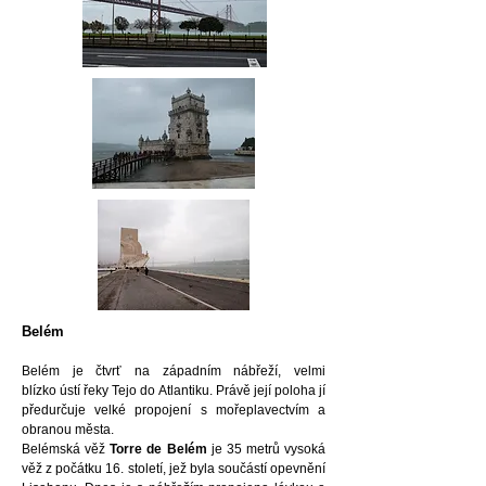
Belém
Belém je čtvrť na západním nábřeží, velmi
blízko
ústí řeky Tejo do Atlantiku. Právě její poloha jí
předurčuje velké propojení s mořeplavectvím a
obranou města.
Belémská věž
Torre de Belém
je 35 metrů vysoká
věž z počátku 16. století, jež byla součástí opevnění