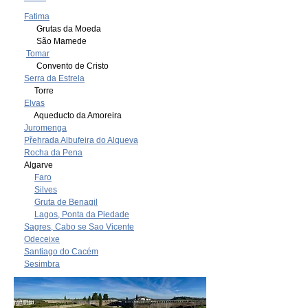
Fatima
Grutas da Moeda
São Mamede
Tomar
Convento de Cristo
Serra da Estrela
Torre
Elvas
Aqueducto da Amoreira
Juromenga
Přehrada Albufeira do Alqueva
Rocha da Pena
Algarve
Faro
Silves
Gruta de Benagil
Lagos, Ponta da Piedade
Sagres, Cabo se Sao Vicente
Odeceixe
Santiago do Cacém
Sesimbra