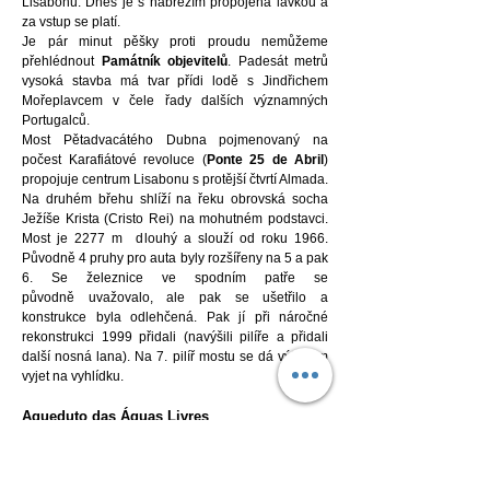
Lisabonu. Dnes je s nábřežím propojena lávkou a
za vstup se platí.
Je pár minut pěšky proti proudu nemůžeme
přehlédnout
Památník objevitelů
. Padesát metrů
vysoká stavba má tvar přídi lodě s Jindřichem
Mořeplavcem v čele řady dalších významných
Portugalců.
Most Pětadvacátého Dubna pojmenovaný na
počest Karafiátové revoluce
(
Ponte 25 de Abril
)
propojuje centrum Lisabonu s protější čtvrtí Almada.
Na druhém břehu shlíží na řeku obrovská socha
Ježíše Krista (Cristo Rei) na mohutném podstavci.
Most je 2277 m dlouhý a slouží od roku 1966.
Původně 4 pruhy pro auta byly rozšířeny na 5 a pak
6. Se železnice ve spodním patře se
původně
uvažovalo, ale pak se ušetřilo a
konstrukce byla odlehčená. Pak jí při náročné
rekonstrukci 1999 přidali (navýšili pilíře a přidali
další nosná lana).
Na 7. pilíř mostu se dá výtahem
vyjet na vyhlídku.
Aqueduto das Águas Livres
Akvadukt z osmnáctého století, který přiváděl vodu
do Lisabonu. Mohutná stavba přemosťuje Vale de