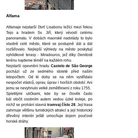
Alfama
Alfamaje nejstarší čtvrť Lisabonu ležící mezi řekou
Tejo a hradem Sv. Jiří, který vévodí celému
panoramatu. V dobách maorské nadvlády to bylo
vlastně celé město, které se postupně dál a dál
rozšiřovalo. Nejlepší výhledy na město poskytují
vyhlídkové terasy - Miradouros, jež díky členitosti
terénu najdeme téměř na každém rohu.
Nejstarší opevnění hradu
Castelo de São George
pochází už ze sedmého stoleté před naším
letopočtem. Od té doby se na něm vystřídalo
nespočet vládců, oprav, úprav i horších období. Ani
jemu se nevyhnulo velké zemětřesení z roku 1755.
Spletitými uličkami, kde by se člověk často
bál otočit osobním autem vedou úzké koleje, po
nichž se prohání slavná
tramvaj číslo 28
. Její trasa
zahrnuje většinu turistických atrakcí a její historický
dřevěný interiér ještě umocňuje dojem pouťové
horské dráhy.