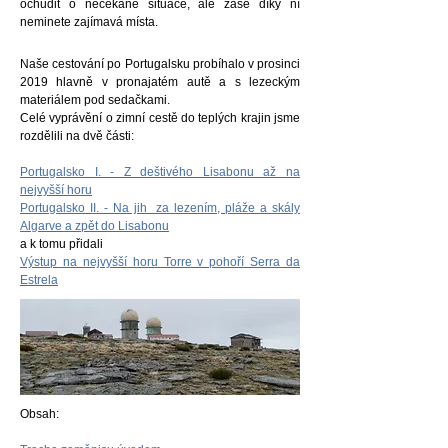
ochudit o nečekané situace, ale zase díky ní
neminete zajímavá místa.
Naše cestování po Portugalsku probíhalo v prosinci
2019 hlavně v pronajatém autě a s lezeckým
materiálem pod sedačkami.
Celé vyprávění o zimní cestě do teplých krajin jsme
rozdělili na dvě části:
Portugalsko I. - Z deštivého Lisabonu až na
nejvyšší horu
Portugalsko II. - Na jih za lezením, pláže a skály
Algarve a zpět do Lisabonu
a k tomu přidali
Výstup na nejvyšší horu Torre v pohoří Serra da
Estrela
Obsah: