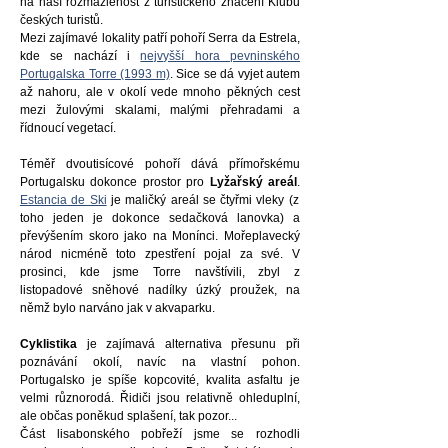
na naší rozmazlenost z turistického značení Klubu
českých turistů.
Mezi zajímavé lokality patří pohoří Serra da Estrela,
kde se nachází i
nejvyšší hora pevninského
Portugalska Torre (1993 m)
. Sice se dá vyjet autem
až nahoru, ale v okolí vede mnoho pěkných cest
mezi žulovými skalami, malými přehradami a
řídnoucí vegetací.
Téměř dvoutisícové pohoří dává přímořskému
Portugalsku dokonce prostor pro
Lyžařský areál
.
Estancia de Ski
je maličký areál se čtyřmi vleky (z
toho jeden je dokonce sedačková lanovka) a
převýšením skoro jako na Monínci. Mořeplavecký
národ nicméně toto zpestření pojal za své. V
prosinci, kde jsme Torre navštívili, zbyl z
listopadové sněhové nadílky úzký proužek, na
němž bylo narváno jak v akvaparku.
Cyklistika
je zajímavá alternativa přesunu při
poznávání okolí, navíc na vlastní pohon.
Portugalsko je spíše kopcovité, kvalita asfaltu je
velmi různorodá. Řidiči jsou relativně ohleduplní,
ale občas poněkud splašení, tak pozor...
Část lisabonského pobřeží jsme se rozhodli