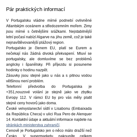
Pár praktických informací
V Portugalsku vládne mírné podnebí ovlivněné
Atlantským oceánem a středozemním mořem. Zimy
jsou mírné s četnějšími srážkami. Nejstabilnější
letní počasí nabízí Algarve na jihu země, což je také
nejnavštěvovanější plážový region.
Portugalsko je členem EU, platí se Eurem a
nečekají nás žádná divoká překvapení. Mluví se
portugalsky, ale domluvíme se bez problémů
anglicky i španělsky. Při příjezdu si posuneme
hodinky o hodinu nazpět.
Zásuvky jsou stejné jako u nás a s pitnou vodou
většinou není problém.
Telefonní předvolba do Portugalska je
+351,nouzové volání je stejně jako ve zbytku
Evropy 112. V rámci EU by pro vás měly platit
stejné ceny hovorů jako doma.
České velvyslanectví sídlí v Lisabonu (Embaixada
da República Checa) v ulici Rua Pero de Alenquer
14. Kontaktní údaje a aktuální informace najdete na
stránkách ministerstva zahraničí
.
Cenově je Portugalsko jen o něco málo dražší než
Česko. V supermarketu nakoupíte celkem