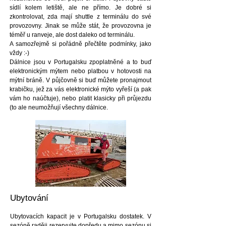
sídlí kolem letiště, ale ne přímo. Je dobré si
zkontrolovat, zda mají shuttle z terminálu do své
provozovny. Jinak se může stát, že provozovna je
téměř u ranveje, ale dost daleko od terminálu.
A samozřejmě si pořádně přečtěte podmínky, jako
vždy :-)
Dálnice jsou v Portugalsku zpoplatněné a to buď
elektronickým mýtem nebo platbou v hotovosti na
mýtní bráně. V půjčovně si buď můžete pronajmout
krabičku, jež za vás elektronické mýto vyřeší (a pak
vám ho naúčtuje), nebo platit klasicky při průjezdu
(to ale neumožňují všechny dálnice.
Ubytování
Ubytovacích kapacit je v Portugalsku dostatek. V
sezóně raději rezervujte dopředu a mimo sezónu si