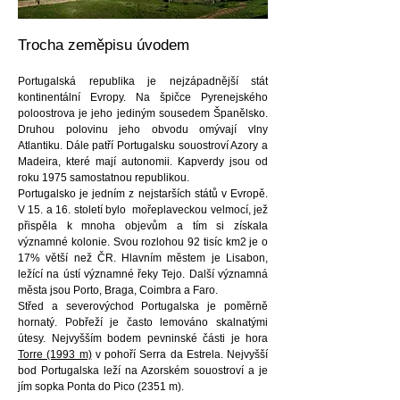
Trocha zeměpisu úvodem
Portugalská republika je nejzápadnější stát
kontinentální Evropy. Na špičce Pyrenejského
poloostrova je jeho jediným sousedem Španělsko.
Druhou polovinu jeho obvodu omývají vlny
Atlantiku. Dále patří Portugalsku souostroví Azory a
Madeira, které mají autonomii. Kapverdy jsou od
roku 1975 samostatnou republikou.
Portugalsko je jedním z nejstarších států v Evropě.
V 15. a 16. století bylo mořeplaveckou velmocí, jež
přispěla k mnoha objevům a tím si získala
významné kolonie. Svou rozlohou 92 tisíc km2 je o
17% větší než ČR. Hlavním městem je Lisabon,
ležící na ústí významné řeky Tejo. Další významná
města jsou Porto, Braga, Coimbra a Faro.
Střed a severovýchod Portugalska je poměrně
hornatý. Pobřeží je často lemováno skalnatými
útesy. Nejvyšším bodem pevninské části je hora
Torre (1993 m)
v pohoří Serra da Estrela. Nejvyšší
bod Portugalska leží na Azorském souostroví a je
jím sopka Ponta do Pico (2351 m).