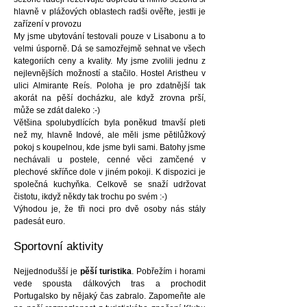
hlavně v plážových oblastech radši ověřte, jestli je
zařízení v provozu
My jsme ubytování testovali pouze v Lisabonu a to
velmi úsporně. Dá se samozřejmě sehnat ve všech
kategoriích ceny a kvality. My jsme zvolili jednu z
nejlevnějších možností a stačilo. Hostel Aristheu v
ulici Almirante Reís. Poloha je pro zdatnější tak
akorát na pěší docházku, ale když zrovna prší,
může se zdát daleko :-)
Většina spolubydlících byla poněkud tmavší pleti
než my, hlavně Indové, ale měli jsme pětilůžkový
pokoj s koupelnou, kde jsme byli sami. Batohy jsme
nechávali u postele, cenné věci zamčené v
plechové skříňce dole v jiném pokoji. K dispozici je
společná kuchyňka. Celkově se snaží udržovat
čistotu, ikdyž někdy tak trochu po svém :-)
Výhodou je, že tři noci pro dvě osoby nás stály
padesát euro.
Sportovní aktivity
Nejjednodušší je
pěší turistika
. Pobřežím i horami
vede spousta dálkových tras a prochodit
Portugalsko by nějaký čas zabralo. Zapomeňte ale