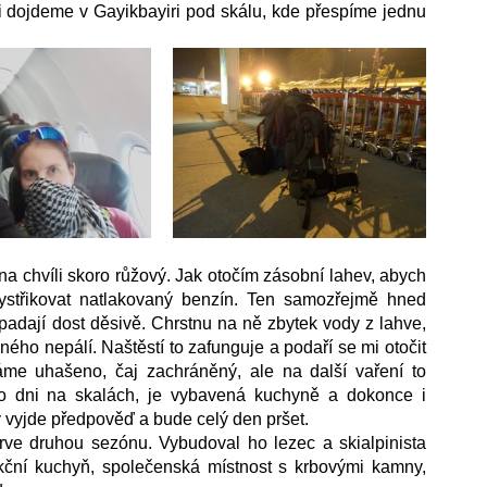
i dojdeme v Gayikbayiri pod skálu, kde přespíme jednu 
na chvíli skoro růžový. Jak otočím zásobní lahev, abych 
vystřikovat natlakovaný benzín. Ten samozřejmě hned 
adají dost děsivě. Chrstnu na ně zbytek vody z lahve, 
dného nepálí. Naštěstí to zafunguje a podaří se mi otočit 
e uhašeno, čaj zachráněný, ale na další vaření to 
 dni na skalách, je vybavená kuchyně a dokonce i 
 vyjde předpověď a bude celý den pršet. 
rve druhou sezónu. Vybudoval ho lezec a skialpinista 
kční kuchyň, společenská místnost s krbovými kamny, 