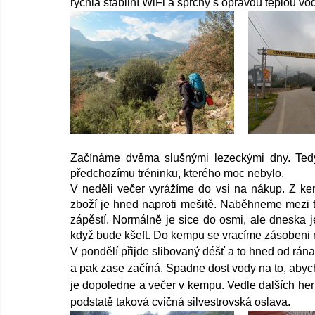
rychlá stabilní WiFi a sprchy s opravdu teplou vo
Začínáme dvěma slušnými lezeckými dny. Tedy
předchozímu tréninku, kterého moc nebylo.
V neděli večer vyrážíme do vsi na nákup. Z ke
zboží je hned naproti mešitě. Naběhneme mezi t
zápěstí. Normálně je sice do osmi, ale dneska je
když bude kšeft. Do kempu se vracíme zásobeni n
V pondělí přijde slibovaný déšť a to hned od rána
a pak zase začíná. Spadne dost vody na to, abycho
je dopoledne a večer v kempu. Vedle dalších her d
podstatě taková cvičná silvestrovská oslava.