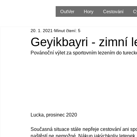
OutVer
Hory
Cestování
C
20. 1. 2021
Minut čtení: 5
Geyikbayri - zimní 
Povánoční výlet za sportovním lezením do tureck
Lucka, prosinec 2020
Současná situace stále nepřeje cestování ani sport
naštěstí ne nemožné. Nákup jakýchkoliv letenek se