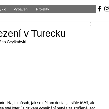
yklo
Vybavení
Projekty
lezení v Turecku
ého Geyikabyiri.
u. Najít způsob, jak se někam dostat je stále těžší, ale 
 stal loterií s rizikem vymáhání peněz za zrušené lety, 