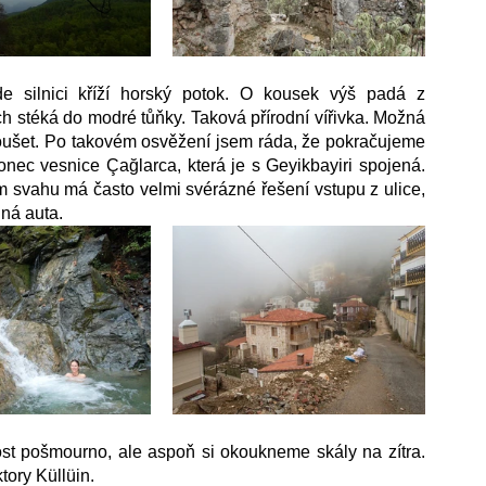
e silnici kříží horský potok. O kousek výš padá z 
stéká do modré tůňky. Taková přírodní vířivka. Možná 
ušet. Po takovém osvěžení jsem ráda, že pokračujeme 
nec vesnice Çağlarca, která je s Geyikbayiri spojená. 
svahu má často velmi svérázné řešení vstupu z ulice, 
dná auta.
ost pošmourno, ale aspoň si okoukneme skály na zítra. 
ory Küllüin. 