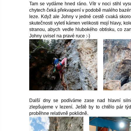
Tam se vydáme hned ráno. Vítr v noci stihl vysu
chytech čeká překvapení v podobě malého bazénku
leze. Když ale Johny v jedné cestě cvaká skoro
skutečnosti vyletí kámen velikosti mojí hlavy, kol
stranou, abych vedle hlubokého obtisku, co zane
Johny uvisel na pravé ruce :-)
Další dny se podíváme zase nad hlavní siln
zlepšujeme v lezení. Ještě by to chtělo pár týd
proběhne relativně poklidně. 