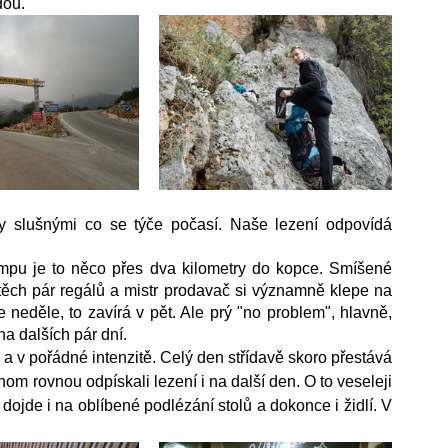
dou.
 slušnými co se týče počasí. Naše lezení odpovídá 
mpu je to něco přes dva kilometry do kopce. Smíšené 
ěch pár regálů a mistr prodavač si významně klepe na 
 neděle, to zavírá v pět. Ale prý "no problem", hlavně, 
a dalších pár dní.
 a v pořádné intenzitě. Celý den střídavě skoro přestává 
m rovnou odpískali lezení i na další den. O to veseleji 
ojde i na oblíbené podlézání stolů a dokonce i židlí. V 