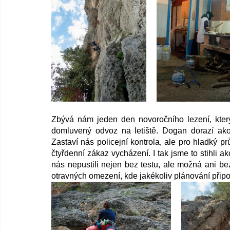
Zbývá nám jeden den novoročního lezení, kter
domluvený odvoz na letiště. Dogan dorazí ako
Zastaví nás policejní kontrola, ale pro hladký průj
čtyřdenní zákaz vycházení. I tak jsme to stihli a
nás nepustili nejen bez testu, ale možná ani be
otravných omezení, kde jakékoliv plánování připo