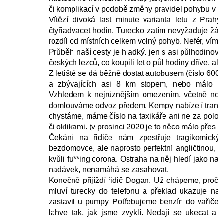
či komplikací v podobě změny pravidel pohybu v t
Vítězí divoká last minute varianta letu z Pra
čtyřiadvacet hodin. Turecko zatím nevyžaduje žá
rozdíl od místních celkem volný pohyb. Nefér, vím
Průběh naší cesty je hladký, jen s asi půlhodino
českých lezců, co koupili let o půl hodiny dříve, 
Z letiště se dá běžně dostat autobusem (číslo 600
a zbývajících asi 8 km stopem, nebo málo f
Vzhledem k nejrůznějším omezením, včetně nočn
domlouváme odvoz předem. Kempy nabízejí transf
chystáme, máme číslo na taxikáře ani ne za polo
či oklikami. (v prosinci 2020 je to něco málo pře
Čekání na řidiče nám zpestřuje tragikomick
bezdomovce, ale naprosto perfektní angličtinou, 
kvůli fu**ing corona. Ostraha na něj hledí jako 
nadávek, nenamáhá se zasahovat. 
Konečně přijíždí řidič Dogan. Už chápeme, proč s
mluví turecky do telefonu a překlad ukazuje n
zastavil u pumpy. Potřebujeme benzín do vařiče.
lahve tak, jak jsme zvyklí. Nedají se ukecat a 