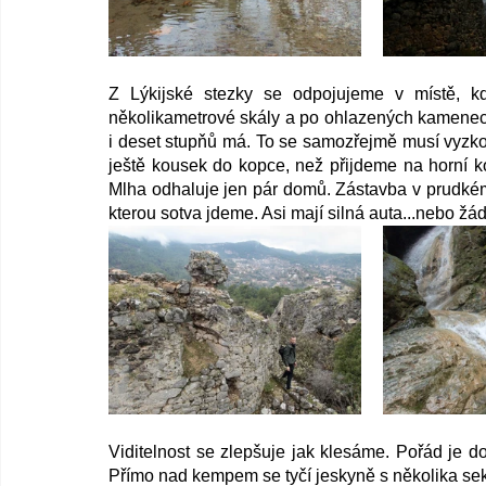
Z Lýkijské stezky se odpojujeme v místě, kd
několikametrové skály a po ohlazených kamenech 
i deset stupňů má. To se samozřejmě musí vyzko
ještě kousek do kopce, než přijdeme na horní ko
Mlha odhaluje jen pár domů. Zástavba v prudkém 
kterou sotva jdeme. Asi mají silná auta...nebo žá
Viditelnost se zlepšuje jak klesáme. Pořád je d
Přímo nad kempem se tyčí jeskyně s několika sekt