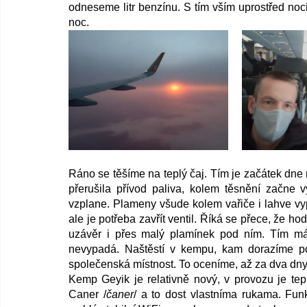
odneseme litr benzínu. S tím vším uprostřed noc
noc. 
Ráno se těšíme na teplý čaj. Tím je začátek dne 
přerušila přívod paliva, kolem těsnění začne 
vzplane. Plameny všude kolem vařiče i lahve vyp
ale je potřeba zavřít ventil. Říká se přece, že ho
uzávěr i přes malý plamínek pod ním. Tím mám
nevypadá. Naštěstí v kempu, kam dorazíme po
společenská místnost. To oceníme, až za dva dny
Kemp Geyik je relativně nový, v provozu je tep
Caner /
čaner
/ a to dost vlastníma rukama. Fun