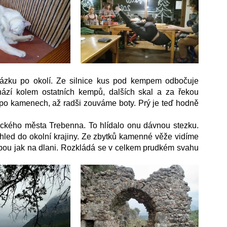
ázku po okolí. Ze silnice kus pod kempem odbočuje 
hází kolem ostatních kempů, dalších skal a za řekou 
po kamenech, až radši zouváme boty. Prý je teď hodně 
kého města Trebenna. To hlídalo onu dávnou stezku. 
led do okolní krajiny. Ze zbytků kamenné věže vidíme 
bou jak na dlani. Rozkládá se v celkem prudkém svahu 