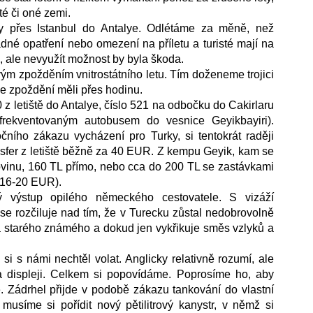
é či oné zemi. 
hy přes Istanbul do Antalye. Odlétáme za měně, než 
dné opatření nebo omezení na příletu a turisté mají na 
, ale nevyužít možnost by byla škoda. 
vým zpožděním vnitrostátního letu. Tím doženeme trojici 
ale zpoždění měli přes hodinu. 
 z letiště do Antalye, číslo 521 na odbočku do Cakirlaru 
rekventovaným autobusem do vesnice Geyikbayiri). 
ího zákazu vycházení pro Turky, si tentokrát raději 
er z letiště běžně za 40 EUR. Z kempu Geyik, kam se 
vinu, 160 TL přímo, nebo cca do 200 TL se zastávkami 
s 16-20 EUR).
ý výstup opilého německého cestovatele. S vizáží 
se rozčiluje nad tím, že v Turecku zůstal nedobrovolně 
na starého známého a dokud jen vykřikuje směs vzlyků a 
i s námi nechtěl volat. Anglicky relativně rozumí, ale 
a displeji. Celkem si popovídáme. Poprosíme ho, aby 
 Zádrhel přijde v podobě zákazu tankování do vlastní 
musíme si pořídit nový pětilitrový kanystr, v němž si 