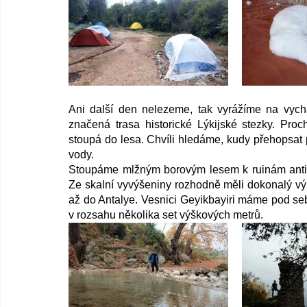
Ani další den nelezeme, tak vyrážíme na vych
značená trasa historické Lýkijské stezky. Proc
stoupá do lesa. Chvíli hledáme, kudy přehopsat 
vody.
Stoupáme mlžným borovým lesem k ruinám antic
Ze skalní vyvýšeniny rozhodně měli dokonalý výh
až do Antalye. Vesnici Geyikbayiri máme pod se
v rozsahu několika set výškových metrů. 