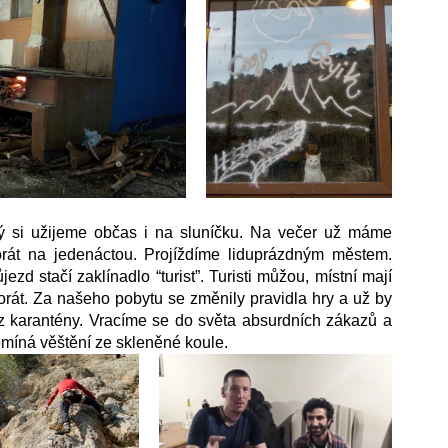
ý si užijeme občas i na sluníčku. Na večer už máme 
rát na jedenáctou. Projíždíme liduprázdným městem. 
ezd stačí zaklínadlo “turist”. Turisti můžou, místní mají 
korát. Za našeho pobytu se změnily pravidla hry a už by 
z karantény. Vracíme se do světa absurdních zákazů a 
míná věštění ze skleněné koule. 