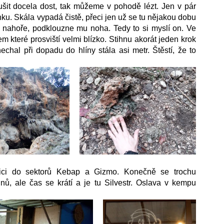
šit docela dost, tak můžeme v pohodě lézt. Jen v pár 
. Skála vypadá čistě, přeci jen už se tu nějakou dobu 
 nahoře, podklouzne mu noha. Tedy to si myslí on. Ve 
em které prosviští velmi blízko. Stihnu akorát jeden krok 
chal při dopadu do hlíny stála asi metr. Štěstí, že to 
ici do sektorů Kebap a Gizmo. Konečně se trochu 
nů, ale čas se krátí a je tu Silvestr. Oslava v kempu 