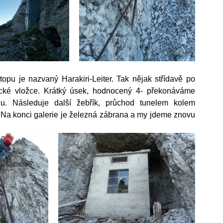
topu je nazvaný Harakiri-Leiter. Tak nějak střídavě po 
cké vložce. Krátký úsek, hodnocený 4- překonáváme 
u. Následuje další žebřík, průchod tunelem kolem 
 Na konci galerie je železná zábrana a my jdeme znovu 