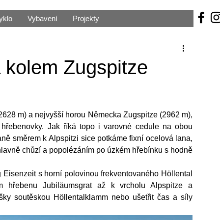
yklo
Vybavení
Projekty
 kolem Zugspitze
2628 m) a nejvyšší horou Německa Zugspitze (2962 m), 
hřebenovky. Jak říká topo i varovné cedule na obou 
raně směrem k Alpspitzi sice potkáme fixní ocelová lana, 
 hlavně chůzí a popolézáním po úzkém hřebínku s hodně 
isenzeit s horní polovinou frekventovaného Höllental 
m hřebenu Jubiläumsgrat až k vrcholu Alpspitze a 
šky soutěskou Höllentalklamm nebo ušetřit čas a síly 