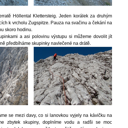
ratě Höllental Klettersteig. Jeden korálek za druhým 
cích k vrcholu Zugspitze. Pauza na svačinu a čekání na 
u skoro hodinu.
inkami a asi polovinu výstupu si můžeme dovolit jít 
ovně předbíháme skupinky navlečené na drátě.
áme se mezi davy, co si lanovkou vyjely na kávičku na 
eme zbytek skupiny, doplníme vodu a radši se moc 