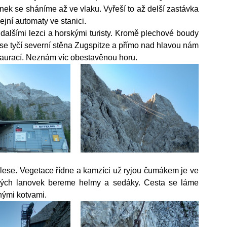
ek se sháníme až ve vlaku. Vyřeší to až delší zastávka 
ejní automaty ve stanici.
 dalšími lezci a horskými turisty. Kromě plechové boudy 
i se tyčí severní stěna Zugspitze a přímo nad hlavou nám 
taurací. Neznám víc obestavěnou horu.
ese. Vegetace řídne a kamzíci už ryjou čumákem je ve 
lých lanovek bereme helmy a sedáky. Cesta se láme 
nými kotvami.