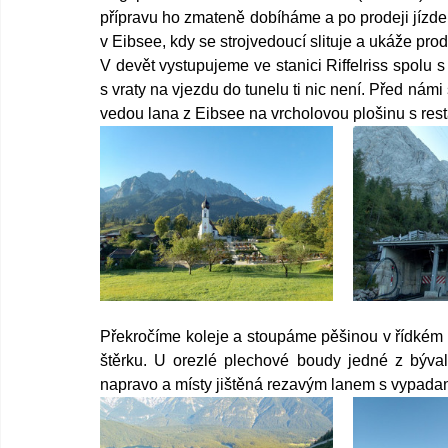
přípravu ho zmateně dobíháme a po prodeji jízden
v Eibsee, kdy se strojvedoucí slituje a ukáže prod
V devět vystupujeme ve stanici Riffelriss spolu s
s vraty na vjezdu do tunelu ti nic není. Před nám
vedou lana z Eibsee na vrcholovou plošinu s res
Překročíme koleje a stoupáme pěšinou v řídkém l
štěrku. U orezlé plechové boudy jedné z býva
napravo a místy jištěná rezavým lanem s vypada