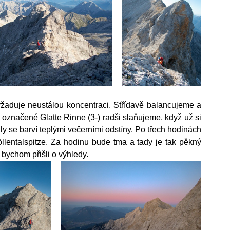
žaduje neustálou koncentraci. Střídavě balancujeme a 
 označené Glatte Rinne (3-) radši slaňujeme, když už si 
ly se barví teplými večerními odstíny. Po třech hodinách 
entalspitze. Za hodinu bude tma a tady je tak pěkný 
o bychom přišli o výhledy.