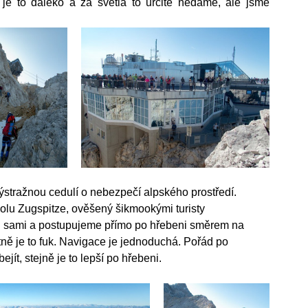
je to daleko a za světla to určitě nedáme, ale jsme 
stražnou cedulí o nebezpečí alpského prostředí. 
lu Zugspitze, ověšený šikmookými turisty 
 sami a postupujeme přímo po hřebeni směrem na 
ně je to fuk. Navigace je jednoduchá. Pořád po 
jít, stejně je to lepší po hřebeni.