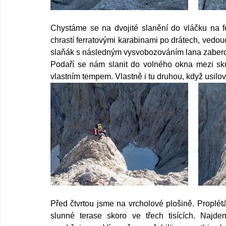
Chystáme se na dvojité slanění do vláčku na fer
chrastí ferratovými karabinami po drátech, vedou
slaňák s následným vysvobozováním lana zabero
Podaří se nám slanit do volného okna mezi skup
vlastním tempem. Vlastně i tu druhou, když usil
Před čtvrtou jsme na vrcholové plošině. Proplét
slunné terase skoro ve třech tisících. Najd