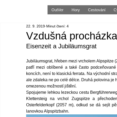
OutVer
Hory
Cestování
C
22. 9. 2019
Minut čtení: 4
Vzdušná procházka
Eisenzeit a Jubiläumsgrat
Jubiläumsgrat, hřeben mezi vrcholem Alpspitze (
patří mezi oblíbené a také často podceňované 
koncích, není to klasická ferrata. Na východní st
ale zdaleka ne po celé délce. Druhá polovina je
omezenou možností jištění.
Spojujeme lehkou lezeckou cestu Bergführerweg E
Klettersteig na vrchol Zugspitze a přechode
Osterfelderkopf (2057 m), odkud se dá sejít pě
lanovkou Alpspitzbahn.