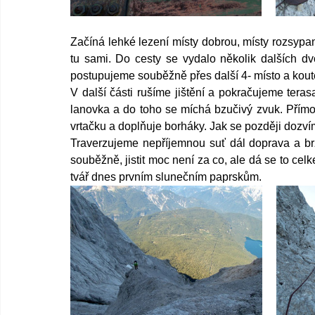
Začíná lehké lezení místy dobrou, místy rozsyp
tu sami. Do cesty se vydalo několik dalších d
postupujeme souběžně přes další 4- místo a kou
V další části rušíme jištění a pokračujeme ter
lanovka a do toho se míchá bzučivý zvuk. Přímo 
vrtačku a doplňuje borháky. Jak se později dozvím
Traverzujeme nepříjemnou suť dál doprava a br
souběžně, jistit moc není za co, ale dá se to ce
tvář dnes prvním slunečním paprskům.