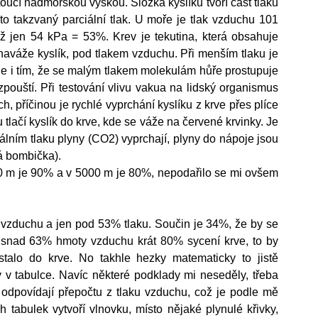
stoucí nadmořskou výškou. Složka kyslíku tvoří část tlaku 
o takzvaný parciální tlak. U moře je tlak vzduchu 101 
jen 54 kPa = 53%. Krev je tekutina, která obsahuje 
 naváže kyslík, pod tlakem vzduchu. Při menším tlaku je 
o je i tím, že se malým tlakem molekulám hůře prostupuje 
zpouští. Při testování vlivu vakua na lidský organismus 
, příčinou je rychlé vyprchání kyslíku z krve přes plíce 
tlačí kyslík do krve, kde se váže na červené krvinky. Je 
lním tlaku plyny (CO2) vyprchají, plyny do nápoje jsou 
á bombička). 
0 m je 90% a v 5000 m je 80%, nepodařilo se mi ovšem 
vzduchu a jen pod 53% tlaku. Součin je 34%, že by se 
o snad 63% hmoty vzduchu krát 80% sycení krve, to by 
alo do krve. No takhle hezky matematicky to jistě 
y v tabulce. Navíc některé podklady mi neseděly, třeba 
odpovídají přepočtu z tlaku vzduchu, což je podle mě 
tabulek vytvoří vlnovku, místo nějaké plynulé křivky, 