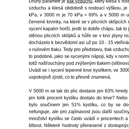
Druhý parametr je 
tlak vzduchu
, který klesá s ro
vzduchu a klesá obdobně s rostoucí výškou, je t
kPa, v 3000 m je 70 kPa = 69% a v 5000 m už 
červené krvinky, na které se v plicních sklípcích
sycení kapalin horší, jestli to dobře chápu, tak t
stěnou plicních sklípků a hůře se v krvi plyny ro
docházelo k bezvědomí asi už po 10 - 15 vteřinách
v nulovém tlaku. Tedy pro představu, tlak vzduchu 
to podobné, jako se sycenými nápoji, kdy v normá
totiž našťouchány pod zvýšeným tlakem (sifónov
Uvádí se i sycení tepenné krve kyslíkem, ve 300
uspokojivě zjistit, co to přesně znamená.
V 5000 m se tak do plic dostane jen 63% hmoty 
jen tolik procent kyslíku dostalo do krve? Neb
bylo součinem jen 51% kyslíku, co by se dost
nefunguje, ale pro zajímavost jsou další součin
množství kyslíku se často uvádí v procentech a 
blbost. Některé hodnoty přenesené z dostupných 