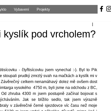
yklo
Vybavení
Projekty
i kyslík pod vrcholem?
sícovku - čtyřtisícovku jsem vynechal :-). Byl to Pik 
stoupali prudký zmrzlý svah na mačkách a kyslík mi v 
l. Závěrečný celkem nenamáhavý dolez mě ovšem dost 
imtarga vysokého  4750 m, byli jsme na odchodu z BC, 
. Od zhruba 4300 m jsem postupně začínal bojovat s 
ýcháváním. Jak se blížilo sedlo, tak jsem výrazně 
 braly v závěrečné černé sjezdovce víc času než moje 