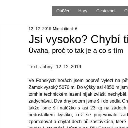
OutVer
Hory
Cestování
C
12. 12. 2019
Minut čtení: 6
Jsi vysoko? Chybí t
Úvaha, proč to tak je a co s tím
Text : Johny : 12. 12. 2019 
Ve Fanských horách jsem poprvé vylezl na pětiti
Zamok vysoký 5070 m. Do výšky asi 4850 m jsme 
tomhle technickém lezení nijak zvlášť nechybě
zadýchával. Dva dny potom jsme šli do sedla Ch
takže jsme šli natěžko s asi 23 kg na zádech
nedostatkem kyslíku, což se projevovalo zad
zpomaloval a chytal dech při zastávkách, které