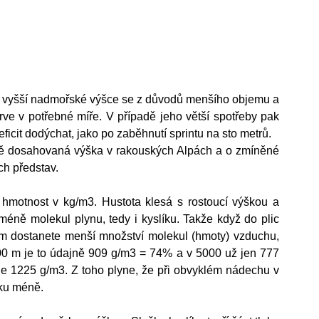
ve vyšší nadmořské výšce se z důvodů menšího objemu a 
rve v potřebné míře. V případě jeho větší spotřeby pak 
ficit dodýchat, jako po zaběhnutí sprintu na sto metrů. 
ě dosahovaná výška v rakouských Alpách a o zmíněné 
ch představ.
 hmotnost v kg/m3. Hustota klesá s rostoucí výškou a 
ně molekul plynu, tedy i kyslíku. Takže když do plic 
am dostanete menší množství molekul (hmoty) vzduchu, 
3000 m je to údajně 909 g/m3 = 74% a v 5000 už jen 777 
e 1225 g/m3. Z toho plyne, že při obvyklém nádechu v 
íku méně. 