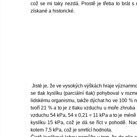
což se mi taky nezdá. Prostě je třeba to brát s 
získané a historické. 
 Jisté je, že ve vysokých výškách hraje významnou roli právě klesající tlak. Pro lidské tělo je potřeba, aby 
se tlak kyslíku (parciální tlak) pohyboval v roz
lidskému organismu, takže dýchat ho ve 100 % na 
tvoří 21 % a to je z tlaku vzduchu u moře zhruba
vzduchu 54 kPa, 54 x 0,21 = 11 kPa a to je méně
kyslíku 15 kPa, což je dá se říct v pohodě. Nao
kolem 7,5 kPa, což je smrtící hodnota.