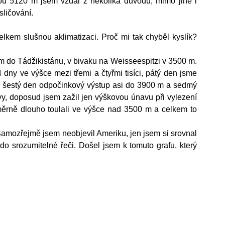
ou 5120 m jsem vzdal z několika důvodů, mimo jiné i 
sličování.
lkem slušnou aklimatizaci. Proč mi tak chyběl kyslík? 
m do Tádžikistánu, v bivaku na Weisseespitzi v 3500 m. 
dny ve výšce mezi třemi a čtyřmi tisíci, pátý den jsme 
, šestý den odpočinkový výstup asi do 3900 m a sedmý 
y, doposud jsem zažil jen výškovou únavu při vylezení 
rně dlouho toulali ve výšce nad 3500 m a celkem to 
Samozřejmě jsem neobjevil Ameriku, jen jsem si srovnal 
o srozumitelné řeči. Došel jsem k tomuto grafu, který 