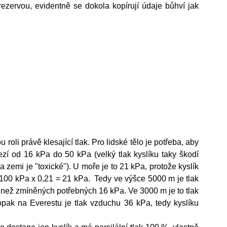
rezervou, evidentně se dokola kopírují údaje bůhví jak 
mezí od 16 kPa do 50 kPa (velký tlak kyslíku taky škodí 
zemi je "toxické"). U moře je to 21 kPa, protože kyslík 
 100 kPa x 0,21 = 21 kPa.  Tedy ve výšce 5000 m je tlak 
 než zmíněných potřebných 16 kPa. Ve 3000 m je to tlak 
pak na Everestu je tlak vzduchu 36 kPa, tedy kyslíku 