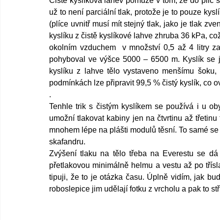
Čistě kyslíková lahev pomůže v tom, že do plic se
už to není parciální tlak, protože je to pouze ky
(plíce uvnitř musí mít stejný tlak, jako je tlak zv
kyslíku z čistě kyslíkové lahve zhruba 36 kPa, což
okolním vzduchem  v množství 0,5 až 4 litry z
pohyboval ve výšce 5000 – 6500 m. Kyslík se je
kyslíku z lahve tělo vystaveno menšímu šoku, t
podmínkách lze připravit 99,5 % čistý kyslík, co ovš
.  
Tenhle trik s čistým kyslíkem se používá i u ob
umožní tlakovat kabiny jen na čtvrtinu až třetinu
mnohem lépe na plášti modulů těsní. To samé se d
skafandru. 
Zvýšení tlaku na tělo třeba na Everestu se dá 
přetlakovou minimálně helmu a vestu až po třísla
tipuji, že to je otázka času. Úplně vidím, jak bu
roboslepice jim udělají fotku z vrcholu a pak to s