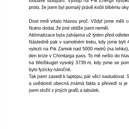
loudavé stoupání. Výstup na Pik Energii vysok
proto, že jsem byl pomalý právě kvůli blbému oky
Dost mně vrtalo hlavou proč. Vždyť jsme měli ce
Nutno dodat, že jiné obtíže jsem neměl.
Aklimatizace byla zahájena už týden před odlete
Následně pak v samotném treku, kdy jsme byli 4 
vylezli na Pik Zamok nad 5000 metrů (na lehko)
den krize v Chimtarga pass. To mě nešlo do hlav
na Weißkugel vysoký 3739 m, kdy jsme se pomě
bylo fyzicky náročné.
Tak jsem zasedl k laptopu, pár věcí nastudoval. 
a uvědomil obecná známá fakta a převedl si je d
jsem složil z jiných grafů a tabulek.