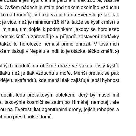
 dostane jen kyslík a má parcilální tlak 100 %, vlastně 
slík. Ovšem nádech je stále pod tlakem okolního vzduchu 
enku na hrudník). V tlaku vzduchu na Everestu je tak tlak 
 je více, než je minimum 16 kPa, takže se kyslík mísí i s 
a minutu, tím dojde k podmínkám jakoby se horolezec 
dnak šetří a zároveň je v případě zastavení dodávky 
akže to horolezce nemusí přímo ohrozit. V továrních 
em tlakují v Nepálu a Indii to je otázka, těžko změřit :-) 
ytných modulů na oběžné dráze ve vakuu, čistý kyslík 
 tlaku než je tlak vzduchu u moře. Menší přetlak se pak 
ěje u skafandrů, kde menší tlak zajišťuje lepší hybnost 
docílit leda přetlakovým oblekem, který by musel mít 
, takovýhle kosmíči se zatím po Himálaji nemotají, ale 
dou na Everest lítat agenturními drony, jejich robopes a 
třihnou přes Lhotse domů.