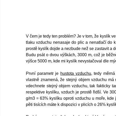
V čem je tedy ten problém? Je v tom, že kyslík 
tlaku vzduchu nenasaje do plic a nenatlačí do k
prostě kyslík dojde a nezbude než se zastavit a de
Budu psát o dvou výškách, 3000 m, což je běžn
výšce 5000 m, kde mi kyslík nevystačoval dle mý
První parametr je 
hustota vzduchu
, tedy měrná
vlastně znamená, že stejný objem vzduchu má mé
vdechnete stejný objem vzduchu, tak fakticky t
respektive kyslíku, vzduch je prostě řidší. Ve 
g/m3 = 63% kyslíku oproti vzduchu u moře, kde j
pěti tisících máte k dispozici v plicích o 26% kysl