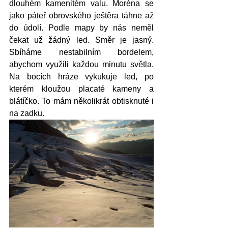
dlouhém kamenitém valu. Moréna se 
jako páteř obrovského ještěra táhne až 
do údolí. Podle mapy by nás neměl 
čekat už žádný led. Směr je jasný. 
Sbíháme nestabilním bordelem, 
abychom využili každou minutu světla. 
Na bocích hráze vykukuje led, po 
kterém kloužou placaté kameny a 
blátíčko. To mám několikrát obtisknuté i 
na zadku. 