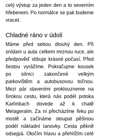
celý výstup za jeden den a to severním 
hřebenem. Po normálce se pak budeme 
vracet. 
Chladné ráno v údolí
Máme před sebou dlouhý den. Při 
snídani u auta celkem mrznou ruce, ale 
předpověď slibuje krásné počasí. Před 
šestou vyrážíme. Pokračujme kousek 
po silnici zakončené velkým 
parkovištěm a autobusovou točnou. 
Mezi pár staveními proklouzneme na 
širokou cestu, která nás podél potoka 
Karlinbach dovede až k chatě 
Melageralm. Za ní přecházíme řeku po 
mostě a začínáme stoupat pěšinou 
podél nákladní lanovky. Cesta pěkně 
odsejpá. Otočím hlavu a přehlížím celé 