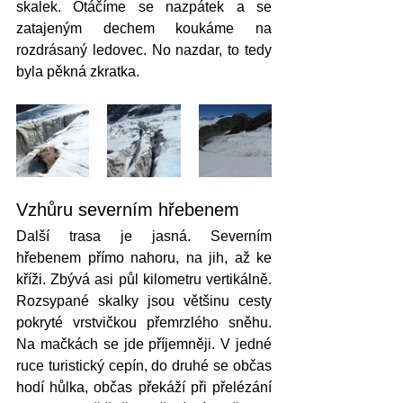
skalek. Otáčíme se nazpátek a se 
zatajeným dechem koukáme na 
rozdrásaný ledovec. No nazdar, to tedy 
byla pěkná zkratka. 
Vzhůru severním hřebenem 
Další trasa je jasná. Severním 
hřebenem přímo nahoru, na jih, až ke 
kříži. Zbývá asi půl kilometru vertikálně. 
Rozsypané skalky jsou většinu cesty 
pokryté vrstvičkou přemrzlého sněhu. 
Na mačkách se jde příjemněji. V jedné 
ruce turistický cepín, do druhé se občas 
hodí hůlka, občas překáží při přelézání 