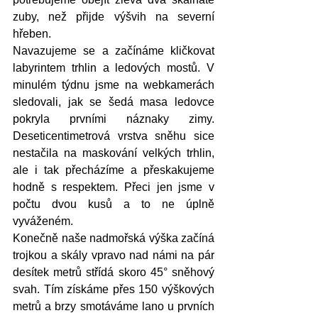
zuby, než přijde výšvih na severní 
hřeben. 
Navazujeme se a začínáme kličkovat 
labyrintem trhlin a ledových mostů. V 
minulém týdnu jsme na webkamerách 
sledovali, jak se šedá masa ledovce 
pokryla prvními náznaky zimy. 
Deseticentimetrová vrstva sněhu sice 
nestačila na maskování velkých trhlin, 
ale i tak přecházíme a přeskakujeme 
hodně s respektem. Přeci jen jsme v 
počtu dvou kusů a to ne úplně 
vyváženém. 
Konečně naše nadmořská výška začíná 
trojkou a skály vpravo nad námi na pár 
desítek metrů střídá skoro 45° sněhový 
svah. Tím získáme přes 150 výškových 
metrů a brzy smotáváme lano u prvních 