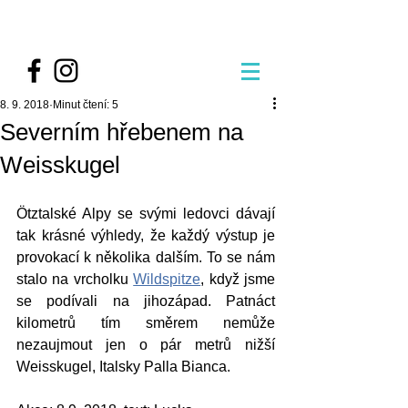
8. 9. 2018
Minut čtení: 5
Severním hřebenem na
Weisskugel
Ötztalské Alpy se svými ledovci dávají 
tak krásné výhledy, že každý výstup je 
provokací k několika dalším. To se nám 
stalo na vrcholku 
Wildspitze
, když jsme 
se podívali na jihozápad. Patnáct 
kilometrů tím směrem nemůže 
nezaujmout jen o pár metrů nižší 
Weisskugel, Italsky Palla Bianca. 