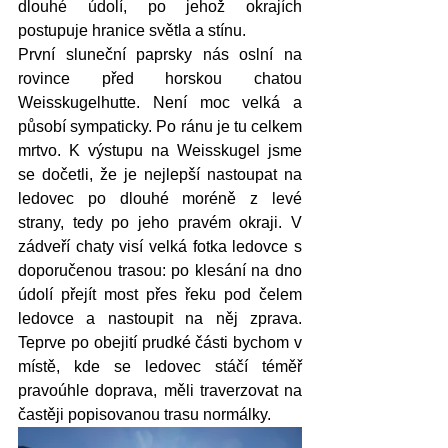
dlouhé údolí, po jehož okrajích 
postupuje hranice světla a stínu. 
První sluneční paprsky nás oslní na 
rovince před horskou chatou 
Weisskugelhutte. Není moc velká a 
působí sympaticky. Po ránu je tu celkem 
mrtvo. K výstupu na Weisskugel jsme 
se dočetli, že je nejlepší nastoupat na 
ledovec po dlouhé moréně z levé 
strany, tedy po jeho pravém okraji. V 
zádveří chaty visí velká fotka ledovce s 
doporučenou trasou: po klesání na dno 
údolí přejít most přes řeku pod čelem 
ledovce a nastoupit na něj zprava. 
Teprve po obejití prudké části bychom v 
místě, kde se ledovec stáčí téměř 
pravoúhle doprava, měli traverzovat na 
častěji popisovanou trasu normálky. 