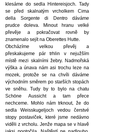
klesáme do sedla Hintereisjoch. Tady 
se před skalnatým vrcholkem Cima 
della Sorgente di Dentro dáváme 
prudce doleva. Minout hranu velké 
převěje a pokračovat rovně by 
znamenalo sejít na Oberettes Hutte. 
Obcházíme velkou převěj a 
přeskakujeme pár trhlin v nejužším 
místě mezi skalními žebry. Nadmořská 
výška a únava nám asi trochu leze na 
mozek, protože se na chvíli dáváme 
východním směrem po starších stopách 
ve sněhu. Tudy by to bylo na chatu 
Schöne Aussicht a tam přece 
nechceme. Mohlo nám trknout, že do 
sedla Weisskugeljoch vedou čerstvé 
stopy postaviček, které jsme nedávno 
viděli z vrcholu. Jenže mapa se v hlavě 
jaksi pootočila. Naštěstí ne nadlouho. 