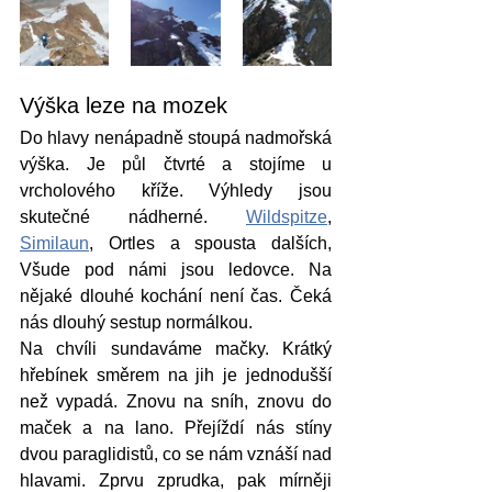
Výška leze na mozek
Do hlavy nenápadně stoupá nadmořská 
výška. Je půl čtvrté a stojíme u 
vrcholového kříže. Výhledy jsou 
skutečné nádherné. 
Wildspitze
, 
Similaun
, Ortles a spousta dalších, 
Všude pod námi jsou ledovce. Na 
nějaké dlouhé kochání není čas. Čeká 
nás dlouhý sestup normálkou. 
Na chvíli sundaváme mačky. Krátký 
hřebínek směrem na jih je jednodušší 
než vypadá. Znovu na sníh, znovu do 
maček a na lano. Přejíždí nás stíny 
dvou paraglidistů, co se nám vznáší nad 
hlavami. Zprvu zprudka, pak mírněji 