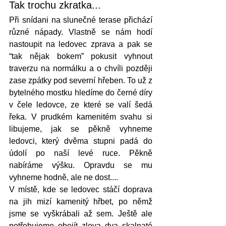
Tak trochu zkratka...
Při snídani na slunečné terase přichází 
různé nápady. Vlastně se nám hodí 
nastoupit na ledovec zprava a pak se 
“tak nějak bokem” pokusit vyhnout 
traverzu na normálku a o chvíli později 
zase zpátky pod severní hřeben. To už z 
bytelného mostku hledíme do černé díry 
v čele ledovce, ze které se valí šedá 
řeka. V prudkém kamenitém svahu si 
libujeme, jak se pěkně vyhneme 
ledovci, který dvěma stupni padá do 
údolí po naší levé ruce. Pěkně 
nabíráme výšku. Opravdu se mu 
vyhneme hodně, ale ne dost....
V místě, kde se ledovec stáčí doprava 
na jih mizí kamenitý hřbet, po němž 
jsme se vyškrábali až sem. Ještě ale 
potřebujeme obejít zleva dva skalnaté 