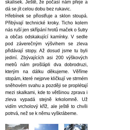
skalisek. Ještě, že počasí nám přeje a 
dá se jít celou dobu bez rukavic. 
Hřebínek se přiostřuje a sklon stoupá. 
Přibývají technické kroky. Ticho kolem 
nás ruší jen skřípání hrotů maček o šutry 
a občas odskakující kamínky. V sedle 
pod záverečným výšvihem se zleva 
přidávají stopy. Až dosud jsme tu byli 
jediní. Zbývajících asi 200 výškových 
metrů nám prošlápli dva dobrodruzi, 
kterým na dálku děkujeme. Věříme 
stopám, které nejprve kličkují ve strmém 
sněhovém svahu a později se proplétají 
mezi skalkami, kde to většinou zprava i 
zleva vypadá stejně krkolomně. Už 
vidím vrcholový kříž, ale ještě to chvíli 
potrvá, než se k němu vyškrábeme. 