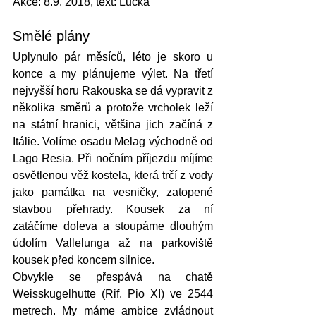
Akce: 8.9. 2018, text: Lucka
Smělé plány
Uplynulo pár měsíců, léto je skoro u 
konce a my plánujeme výlet. Na třetí 
nejvyšší horu Rakouska se dá vypravit z 
několika směrů a protože vrcholek leží 
na státní hranici, většina jich začíná z 
Itálie. Volíme osadu Melag východně od 
Lago Resia. Při nočním příjezdu míjíme 
osvětlenou věž kostela, která trčí z vody 
jako památka na vesničky, zatopené 
stavbou přehrady. Kousek za ní 
zatáčíme doleva a stoupáme dlouhým 
údolím Vallelunga až na parkoviště 
kousek před koncem silnice. 
Obvykle se přespává na chatě 
Weisskugelhutte (Rif. Pio XI) ve 2544 
metrech. My máme ambice zvládnout 