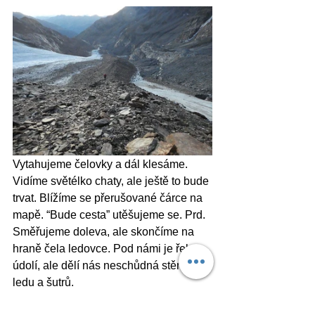
Vytahujeme čelovky a dál klesáme. 
Vidíme světélko chaty, ale ještě to bude 
trvat. Blížíme se přerušované čárce na 
mapě. “Bude cesta” utěšujeme se. Prd. 
Směřujeme doleva, ale skončíme na 
hraně čela ledovce. Pod námi je řeka, 
údolí, ale dělí nás neschůdná stěna 
ledu a šutrů. 
“Co teď?”. Přece nepůjdeme zpátky, 