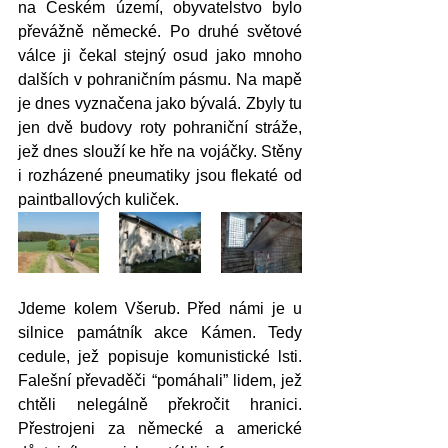
na Českém území, obyvatelstvo bylo 
převážně německé. Po druhé světové 
válce ji čekal stejný osud jako mnoho 
dalších v pohraničním pásmu. Na mapě 
je dnes vyznačena jako bývalá. Zbyly tu 
jen dvě budovy roty pohraniční stráže, 
jež dnes slouží ke hře na vojáčky. Stěny 
i rozházené pneumatiky jsou flekaté od 
paintballových kuliček. 
Jdeme kolem Všerub. Před námi je u 
silnice památník akce Kámen. Tedy 
cedule, jež popisuje komunistické lsti. 
Falešní převaděči “pomáhali” lidem, jež 
chtěli nelegálně překročit hranici. 
Přestrojeni za německé a americké 