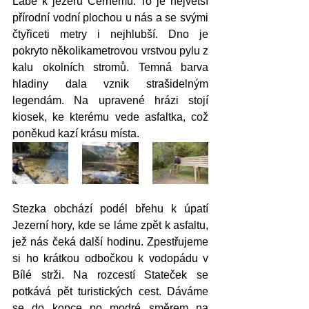
Labe k jezeru Černému. To je největší 
přírodní vodní plochou u nás a se svými 
čtyřiceti metry i nejhlubší. Dno je 
pokryto několikametrovou vrstvou pylu z 
kalu okolních stromů. Temná barva 
hladiny dala vznik strašidelným 
legendám. Na upravené hrázi stojí 
kiosek, ke kterému vede asfaltka, což 
poněkud kazí krásu místa. 
Stezka obchází podél břehu k úpatí 
Jezerní hory, kde se láme zpět k asfaltu, 
jež nás čeká další hodinu. Zpestřujeme 
si ho krátkou odbočkou k vodopádu v 
Bílé strži. Na rozcestí Stateček se 
potkává pět turistických cest. Dáváme 
se do kopce po modré směrem na 