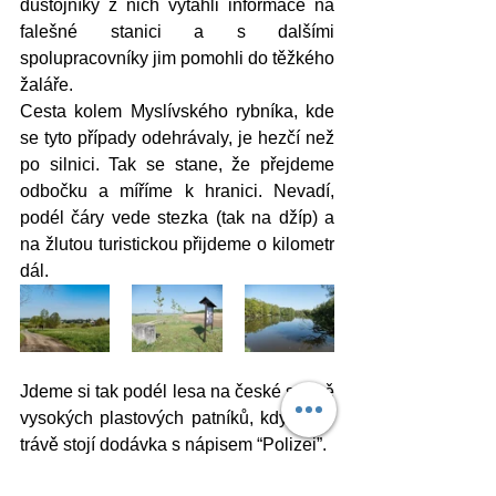
důstojníky z nich vytáhli informace na 
falešné stanici a s dalšími 
spolupracovníky jim pomohli do těžkého 
žaláře. 
Cesta kolem Myslívského rybníka, kde 
se tyto případy odehrávaly, je hezčí než 
po silnici. Tak se stane, že přejdeme 
odbočku a míříme k hranici. Nevadí, 
podél čáry vede stezka (tak na džíp) a 
na žlutou turistickou přijdeme o kilometr 
dál. 
Jdeme si tak podél lesa na české straně 
vysokých plastových patníků, když tu v 
trávě stojí dodávka s nápisem “Polizei”. 
“Gutten tag” (a jéjé...zase?) 