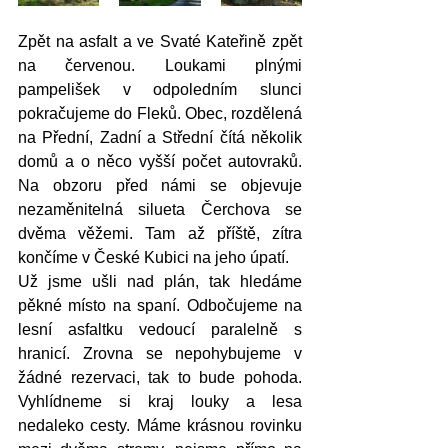
Zpět na asfalt a ve Svaté Kateřině zpět 
na červenou. Loukami plnými 
pampelišek v odpoledním slunci 
pokračujeme do Fleků. Obec, rozdělená 
na Přední, Zadní a Střední čítá několik 
domů a o něco vyšší počet autovraků. 
Na obzoru před námi se objevuje 
nezaměnitelná silueta Čerchova se 
dvěma věžemi. Tam až příště, zítra 
končíme v České Kubici na jeho úpatí. 
Už jsme ušli nad plán, tak hledáme 
pěkné místo na spaní. Odbočujeme na 
lesní asfaltku vedoucí paralelně s 
hranicí. Zrovna se nepohybujeme v 
žádné rezervaci, tak to bude pohoda. 
Vyhlídneme si kraj louky a lesa 
nedaleko cesty. Máme krásnou rovinku 