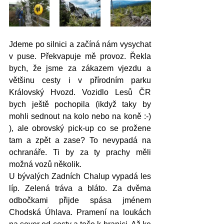
Jdeme po silnici a začíná nám vysychat 
v puse. Překvapuje mě provoz. Řekla 
bych, že jsme za zákazem vjezdu a 
většinu cesty i v přírodním parku 
Královský Hvozd. Vozidlo Lesů ČR 
bych ještě pochopila (ikdyž taky by 
mohli sednout na kolo nebo na koně :-) 
), ale obrovský pick-up co se prožene 
tam a zpět a zase? To nevypadá na 
ochranáře. Ti by za ty prachy měli 
možná vozů několik. 
U bývalých Zadních Chalup vypadá les 
líp. Zelená tráva a bláto. Za dvěma 
odbočkami přijde spása jménem 
Chodská Úhlava. Pramení na loukách 