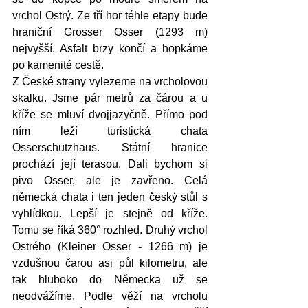
vrchol Ostrý. Ze tří hor téhle etapy bude 
hraniční Grosser Osser (1293 m) 
nejvyšší. Asfalt brzy končí a hopkáme 
po kamenité cestě. 
Z České strany vylezeme na vrcholovou 
skalku. Jsme pár metrů za čárou a u 
kříže se mluví dvojjazyčně. Přímo pod 
ním leží turistická chata 
Osserschutzhaus. Státní hranice 
prochází její terasou. Dali bychom si 
pivo Osser, ale je zavřeno. Celá 
německá chata i ten jeden český stůl s 
vyhlídkou. Lepší je stejně od kříže. 
Tomu se říká 360° rozhled. Druhý vrchol 
Ostrého (Kleiner Osser - 1266 m) je 
vzdušnou čarou asi půl kilometru, ale 
tak hluboko do Německa už se 
neodvážíme. Podle věží na vrcholu 