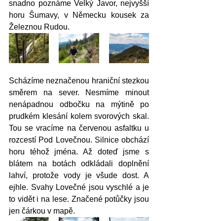
snadno poznáme Velký Javor, nejvyšší 
horu Šumavy, v Německu kousek za 
Železnou Rudou. 
Scházíme neznačenou hraniční stezkou 
směrem na sever. Nesmíme minout 
nenápadnou odbočku na mýtině po 
prudkém klesání kolem svorových skal. 
Tou se vracíme na červenou asfaltku u 
rozcestí Pod Lovečnou. Silnice obchází 
horu téhož jména. Až doteď jsme s 
blátem na botách odkládali doplnění 
lahví, protože vody je všude dost. A 
ejhle. Svahy Lovečné jsou vyschlé a je 
to vidět i na lese. Značené potůčky jsou 
jen čárkou v mapě. 