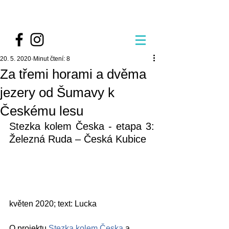
20. 5. 2020
Minut čtení: 8
Za třemi horami a dvěma
jezery od Šumavy k
Českému lesu
Stezka kolem Česka - etapa 3: 
Železná Ruda – Česká Kubice
květen 2020; text: Lucka
O projektu 
Stezka kolem Česka
 a 