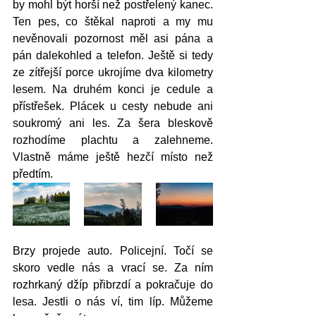
by mohl být horší než postřelený kanec. 
Ten pes, co štěkal naproti a my mu 
nevěnovali pozornost měl asi pána a 
pán dalekohled a telefon. Ještě si tedy 
ze zítřejší porce ukrojíme dva kilometry 
lesem. Na druhém konci je cedule a 
přístřešek. Plácek u cesty nebude ani 
soukromý ani les. Za šera bleskově 
rozhodíme plachtu a zalehneme. 
Vlastně máme ještě hezčí místo než 
předtím. 
Brzy projede auto. Policejní. Točí se 
skoro vedle nás a vrací se. Za ním 
rozhrkaný džíp přibrzdí a pokračuje do 
lesa. Jestli o nás ví, tim líp. Můžeme 