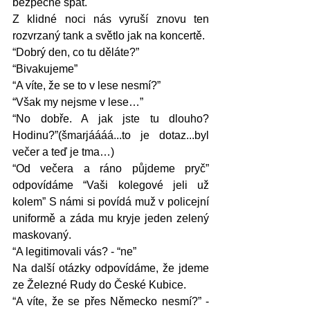
bezpečně spát. 
Z klidné noci nás vyruší znovu ten 
rozvrzaný tank a světlo jak na koncertě. 
“Dobrý den, co tu děláte?”
“Bivakujeme”
“A víte, že se to v lese nesmí?”
“Však my nejsme v lese…”
“No dobře. A jak jste tu dlouho? 
Hodinu?”(šmarjáááá...to je dotaz...byl 
večer a teď je tma…)
“Od večera a ráno půjdeme pryč” 
odpovídáme “Vaši kolegové jeli už 
kolem” S námi si povídá muž v policejní 
uniformě a záda mu kryje jeden zelený 
maskovaný. 
“A legitimovali vás? - “ne”
Na další otázky odpovídáme, že jdeme 
ze Železné Rudy do České Kubice. 
“A víte, že se přes Německo nesmí?” - 