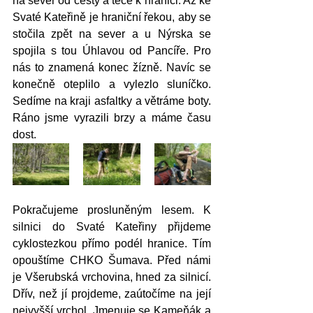
na sever od cesty a teče k hranici. Až ke 
Svaté Kateřině je hraniční řekou, aby se 
stočila zpět na sever a u Nýrska se 
spojila s tou Úhlavou od Pancíře. Pro 
nás to znamená konec žízně. Navíc se 
konečně oteplilo a vylezlo sluníčko. 
Sedíme na kraji asfaltky a větráme boty. 
Ráno jsme vyrazili brzy a máme času 
dost. 
Pokračujeme prosluněným lesem. K 
silnici do Svaté Kateřiny přijdeme 
cyklostezkou přímo podél hranice. Tím 
opouštíme CHKO Šumava. Před námi 
je Všerubská vrchovina, hned za silnicí. 
Dřív, než jí projdeme, zaútočíme na její 
nejvyšší vrchol. Jmenuje se Kameňák a 