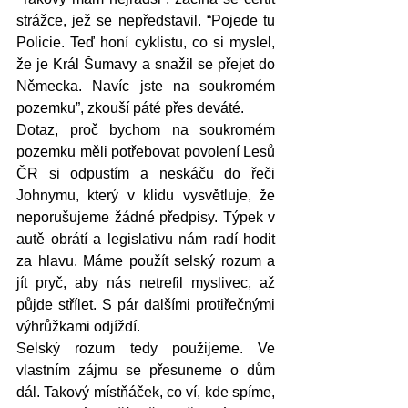
strážce, jež se nepředstavil. “Pojede tu 
Policie. Teď honí cyklistu, co si myslel, 
že je Král Šumavy a snažil se přejet do 
Německa. Navíc jste na soukromém 
pozemku”, zkouší páté přes deváté. 
Dotaz, proč bychom na soukromém 
pozemku měli potřebovat povolení Lesů 
ČR si odpustím a neskáču do řeči 
Johnymu, který v klidu vysvětluje, že 
neporušujeme žádné předpisy. Týpek v 
autě obrátí a legislativu nám radí hodit 
za hlavu. Máme použít selský rozum a 
jít pryč, aby nás netrefil myslivec, až 
půjde střílet. S pár dalšími protiřečnými 
výhrůžkami odjíždí. 
Selský rozum tedy použijeme. Ve 
vlastním zájmu se přesuneme o dům 
dál. Takový místňáček, co ví, kde spíme, 