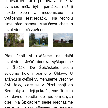
padesát let. Tahle pouťová atrakce už 
by snad měla být i památka, než jí 
někdo zboří a modernizuje na 
vytápěnou šestisedačku. Na vrcholu 
jsme před osmou. Mattúšova chata s 
rozhlednou má zavřeno. 
Přes údolí si ukážeme na další 
rozhlednu. Ještě dneska vyšlápneme 
na Špičák. Do Špičáského sedla 
sejdeme kolem pramene Úhlavy. U 
altánku si cvičně vyjmenujeme všechny 
čtyři řeky, které se v Plzni spojí do 
Berounky a raději pokračujeme. Teplota 
už dávno spadla do jednomístných 
čísel. 
Na Špičáckém sedle přecházíme 