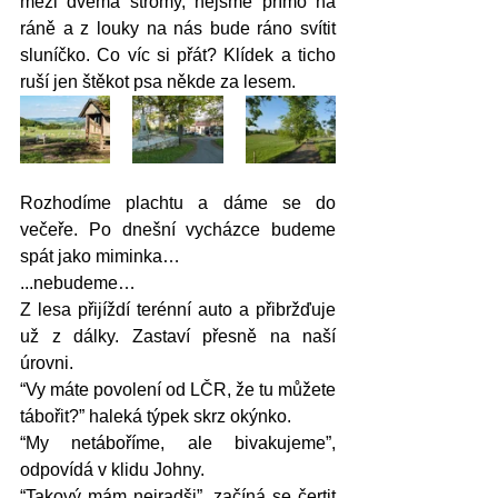
mezi dvěma stromy, nejsme přímo na 
ráně a z louky na nás bude ráno svítit 
sluníčko. Co víc si přát? Klídek a ticho 
ruší jen štěkot psa někde za lesem. 
Rozhodíme plachtu a dáme se do 
večeře. Po dnešní vycházce budeme 
spát jako miminka…
...nebudeme…
Z lesa přijíždí terénní auto a přibržďuje 
už z dálky. Zastaví přesně na naší 
úrovni. 
“Vy máte povolení od LČR, že tu můžete 
tábořit?” haleká týpek skrz okýnko. 
“My netáboříme, ale bivakujeme”, 
odpovídá v klidu Johny. 
“Takový mám nejradši”, začíná se čertit 