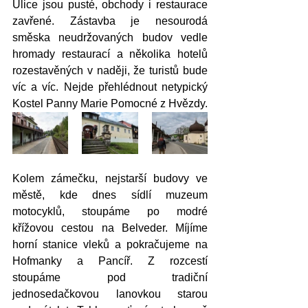
Ulice jsou pusté, obchody i restaurace 
zavřené. Zástavba je nesourodá 
směska neudržovaných budov vedle 
hromady restaurací a několika hotelů 
rozestavěných v naději, že turistů bude 
víc a víc. Nejde přehlédnout netypický 
Kostel Panny Marie Pomocné z Hvězdy. 
Kolem zámečku, nejstarší budovy ve 
městě, kde dnes sídlí muzeum 
motocyklů, stoupáme po modré 
křížovou cestou na Belveder. Míjíme 
horní stanice vleků a pokračujeme na 
Hofmanky a Pancíř. Z rozcestí 
stoupáme pod tradiční 
jednosedačkovou lanovkou starou 