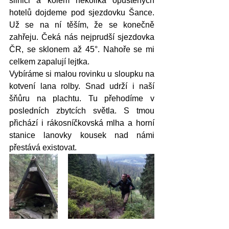
silnici a kolem několika opuštěných 
hotelů dojdeme pod sjezdovku Šance. 
Už se na ní těším, že se konečně 
zahřeju. Čeká nás nejprudší sjezdovka 
ČR, se sklonem až 45°. Nahoře se mi 
celkem zapalují lejtka. 
Vybíráme si malou rovinku u sloupku na 
kotvení lana rolby. Snad udrží i naší 
šňůru na plachtu. Tu přehodíme v 
posledních zbytcích světla. S tmou 
přichází i rákosníčkovská mlha a horní 
stanice lanovky kousek nad námi 
přestává existovat. 