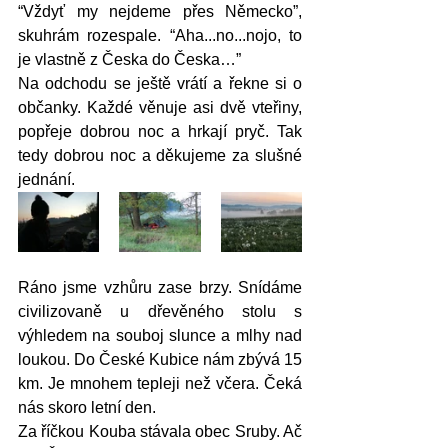
“Vždyť my nejdeme přes Německo”, 
skuhrám rozespale. “Aha...no...nojo, to 
je vlastně z Česka do Česka…”
Na odchodu se ještě vrátí a řekne si o 
občanky. Každé věnuje asi dvě vteřiny, 
popřeje dobrou noc a hrkají pryč. Tak 
tedy dobrou noc a děkujeme za slušné 
jednání. 
Ráno jsme vzhůru zase brzy. Snídáme 
civilizovaně u dřevěného stolu s 
výhledem na souboj slunce a mlhy nad 
loukou. Do České Kubice nám zbývá 15 
km. Je mnohem tepleji než včera. Čeká 
nás skoro letní den. 
Za říčkou Kouba stávala obec Sruby. Ač 