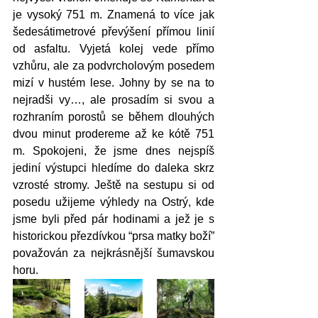
je vysoký 751 m. Znamená to více jak 
šedesátimetrové převýšení přímou linií 
od asfaltu. Vyjetá kolej vede přímo 
vzhůru, ale za podvrcholovým posedem 
mizí v hustém lese. Johny by se na to 
nejradši vy…, ale prosadím si svou a 
rozhraním porostů se během dlouhých 
dvou minut prodereme až ke kótě 751 
m. Spokojeni, že jsme dnes nejspíš 
jediní výstupci hledíme do daleka skrz 
vzrosté stromy. Ještě na sestupu si od 
posedu užijeme výhledy na Ostrý, kde 
jsme byli před pár hodinami a jež je s 
historickou přezdívkou “prsa matky boží” 
považován za nejkrásnější šumavskou 
horu. 