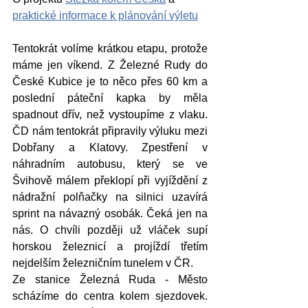
praktické informace k plánování výletu
Tentokrát volíme krátkou etapu, protože 
máme jen víkend. Z Železné Rudy do 
České Kubice je to něco přes 60 km a 
poslední páteční kapka by měla 
spadnout dřív, než vystoupíme z vlaku. 
ČD nám tentokrát připravily výluku mezi 
Dobřany a Klatovy. Zpestření v 
náhradním autobusu, který se ve 
Švihově málem překlopí při vyjíždění z 
nádražní polňačky na silnici uzavírá 
sprint na návazný osobák. Čeká jen na 
nás. O chvíli později už vláček supí 
horskou železnicí a projíždí třetím 
nejdelším železničním tunelem v ČR. 
Ze stanice Železná Ruda - Město 
scházíme do centra kolem sjezdovek. 