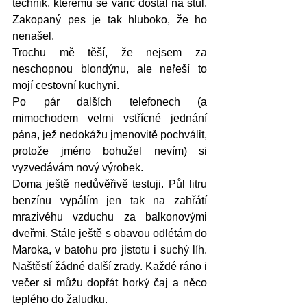
technik, kterému se vařič dostal na stůl. 
Zakopaný pes je tak hluboko, že ho 
nenašel. 
Trochu mě těší, že nejsem za 
neschopnou blondýnu, ale neřeší to 
mojí cestovní kuchyni. 
Po pár dalších telefonech (a 
mimochodem velmi vstřícné jednání 
pána, jež nedokážu jmenovitě pochválit, 
protože jméno bohužel nevím) si 
vyzvedávám nový výrobek. 
Doma ještě nedůvěřivě testuji. Půl litru 
benzínu vypálím jen tak na zahřátí 
mrazivéhu vzduchu za balkonovými 
dveřmi. Stále ještě s obavou odlétám do 
Maroka, v batohu pro jistotu i suchý líh. 
Naštěstí žádné další zrady. Každé ráno i 
večer si můžu dopřát horký čaj a něco 
teplého do žaludku. 