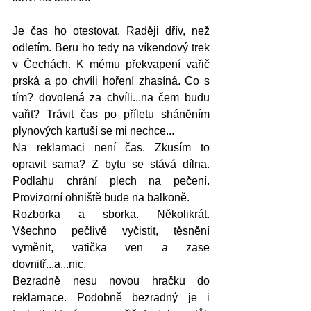
Je čas ho otestovat. Raději dřív, než 
odletím. Beru ho tedy na víkendový trek 
v Čechách. K mému překvapení vařič 
prská a po chvíli hoření zhasíná. Co s 
tím? dovolená za chvíli...na čem budu 
vařit? Trávit čas po příletu sháněním 
plynových kartuší se mi nechce...
Na reklamaci není čas. Zkusím to 
opravit sama? Z bytu se stává dílna. 
Podlahu chrání plech na pečení. 
Provizorní ohniště bude na balkoně. 
Rozborka a sborka. Několikrát.  
Všechno pečlivě vyčistit, těsnění 
vyměnit, vatička ven a zase 
dovnitř...a...nic.
Bezradně nesu novou hračku do 
reklamace. Podobně bezradný je i 