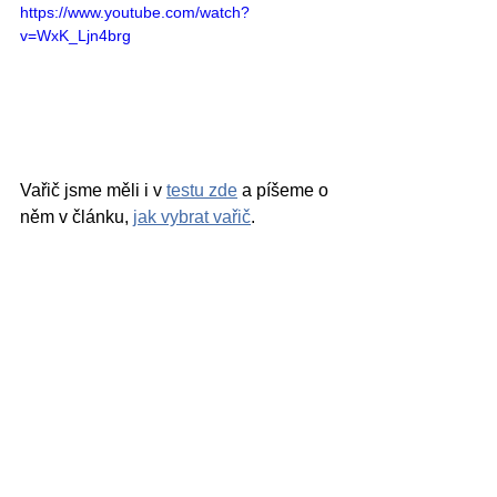
https://www.youtube.com/watch?
v=WxK_Ljn4brg
Vařič jsme měli i v 
testu zde
 a píšeme o 
něm v článku, 
jak vybrat vařič
.