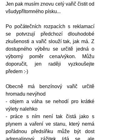
Jen pak musím znovu celý vařič čistit od 
všudypřítomného písku...
Po počátečních rozpacích s reklamací 
se potvrzují předchozí dlouhodobé 
zkušenosti a vařič slouží tak, jak má. Z 
dostupného výběru se určitě jedná o 
výborný poměr cena/výkon. Můžu 
doporučit, jen raději vyzkoušejte 
předem :-)
Obecně má benzínový vařič určitě 
hromadu nevýhod
- objem a váha se nehodí pro krátké 
výlety nalehko
- práce s ním není tak čistá jako s 
plynem a vaření ve stanu, který nemá 
pořádnou předsíňku může být dost 
adrenalinový zážitek (dá se, ale 