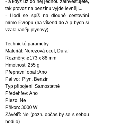
- a když už do něj jednou zainvestujete, 
tak provoz na benzínu vyjde levněji...
- Hodí se spíš na dlouhé cestování 
mimo Evropu (na víkend do Alp bych si 
vzala raději plynový)
Technické parametry
Materiál: Nerezová ocel, Dural
Rozměry: ⌀173 x 88 mm
Hmotnost: 255 g
Přepravní obal :Ano
Palivo:  Plyn, Benzín
Typ připojení: Samostatně
Předehřev: Ano
Piezo: Ne
Příkon: 3000 W
Závětří: Ne (pozn. občas by se s sebou 
hodilo) 