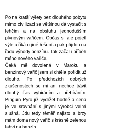
Po na kratší výlety bez dlouhého pobytu 
mimo civilizaci se většinou dá vystačit s 
lehčím a na obsluhu jednodušším 
plynovým vařičem. Občas si ale pojetí 
výletu říká o jiné řešení a pak přijdou na 
řadu výhody benzínu. Tak začal i příběh 
mého nového vařiče. 
Čeká mě dovolená v Maroku a 
benzínový vařič jsem si chtěla pořídit už 
dlouho. Po předchozích dobrých 
zkušenostech se mi ani nechce trávit 
dlouhý čas vybíráním a přebíráním. 
Pinguin Pyro již vydržel hodně a cena 
je ve srovnání s jinými výrobci velmi 
slušná. Jdu tedy téměř najisto a brzy 
mám doma nový vařič s krásně zelenou 
lahví na benzín.