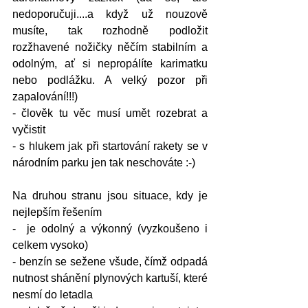
nedoporučuji....a když už nouzově 
musíte, tak rozhodně podložit 
rozžhavené nožičky něčím stabilním a 
odolným, ať si nepropálíte karimatku 
nebo podlážku. A velký pozor při 
zapalování!!!)
- člověk tu věc musí umět rozebrat a 
vyčistit
- s hlukem jak při startování rakety se v 
národním parku jen tak neschováte :-)
Na druhou stranu jsou situace, kdy je 
nejlepším řešením
-  je odolný a výkonný (vyzkoušeno i 
celkem vysoko)
- benzín se sežene všude, čímž odpadá 
nutnost shánění plynových kartuší, které 
nesmí do letadla