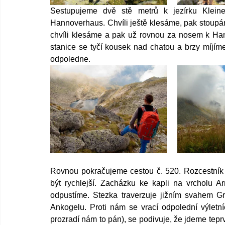
Sestupujeme dvě stě metrů k jezírku Klei
Hannoverhaus. Chvíli ještě klesáme, pak stoupá
chvíli klesáme a pak už rovnou za nosem k Han
stanice se tyčí kousek nad chatou a brzy míjím
odpoledne.
Rovnou pokračujeme cestou č. 520. Rozcestník ř
být rychlejší. Zacházku ke kapli na vrcholu Ar
odpustíme. Stezka traverzuje jižním svahem Gr
Ankogelu. Proti nám se vrací odpolední výletníc
prozradí nám to pán), se podivuje, že jdeme tepr