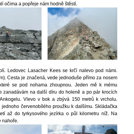
í očima a popřeje nám hodně štěstí.
í. Ledovec Lasacher Kees se krčí nalevo pod námi. 
). Cesta je značená, vede jednoduše přímo za nosem 
ěkteré se pod nohama zhoupnou. Jeden mě k mému 
e zanadávám na další díru do holeně a po pár krocích 
nkogelu. Vlevo v bok a zbývá 150 metrů k vrcholu. 
 jednoho červenobílého proužku k dalšímu. Skládačka 
tí až do tyrkysového jezírka o půl kilometru níž. Na 
e nahoře.