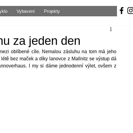
yklo
Vybavení
Projekty
nu za jeden den
mezi oblíbené cíle. Nemalou zásluhu na tom má jeho 
létě bez maček a díky lanovce z Mallnitz se výstup dá 
annoverhaus. I my si dáme jednodenní výlet, ovšem z 