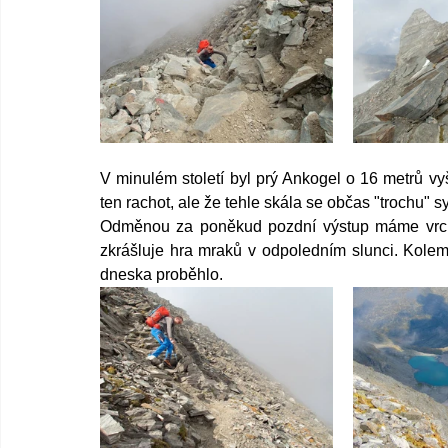
V minulém století byl prý Ankogel o 16 metrů vy
ten rachot, ale že tehle skála se občas "trochu" s
Odměnou za poněkud pozdní výstup máme vrcho
zkrášluje hra mraků v odpoledním slunci. Kolem 
dneska proběhlo.