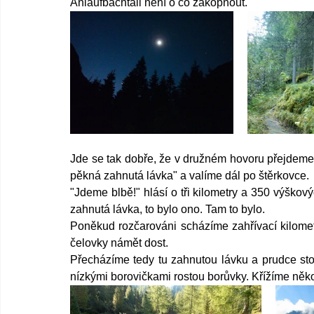
Anlaufbachtall není o co zakopnout.
Jde se tak dobře, že v družném hovoru přejdeme
pěkná zahnutá lávka" a valíme dál po štěrkovce.
"Jdeme blbě!" hlásí o tři kilometry a 350 výškov
zahnutá lávka, to bylo ono. Tam to bylo.
Poněkud rozčarováni scházíme zahřívací kilometr
čelovky námět dost.
Přecházíme tedy tu zahnutou lávku a prudce st
nízkými borovičkami rostou borůvky. Křížíme něko