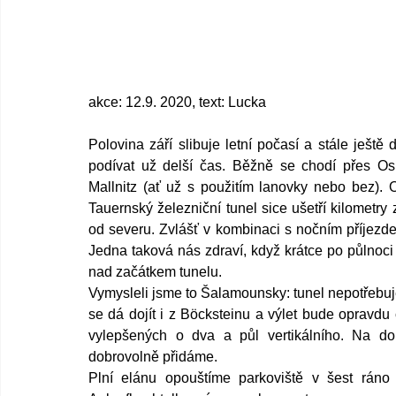
akce: 12.9. 2020, text: Lucka
Polovina září slibuje letní počasí a stále ješt
podívat už delší čas. Běžně se chodí přes Os
Mallnitz (ať už s použitím lanovky nebo bez). 
Tauernský železniční tunel sice ušetří kilometry 
od severu. Zvlášť v kombinaci s nočním příjezde
Jedna taková nás zdraví, když krátce po půlnoci 
nad začátkem tunelu.
Vymysleli jsme to Šalamounsky: tunel nepotřebuj
se dá dojít i z Böcksteinu a výlet bude opravdu
vylepšených o dva a půl vertikálního. Na dobr
dobrovolně přidáme.
Plní elánu opouštíme parkoviště v šest ráno