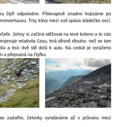
ou čtyři odpoledne. Překvapivě snadno hopsáme po 
noverhausu. Trsy trávy mezi sutí spása stádečko ovcí. 
ečeře. Johny si začíná stěžovat na levé koleno a to nás 
rojevuje relativita času, trvá děsně dlouho, než se tam 
 a tisíc dvě stě dolů k autu. Na ceduli je vyraženo 
em a přepsaná na čtyřku.
 se zadařilo, čelovky vyndáváme až v průvanu mezi 