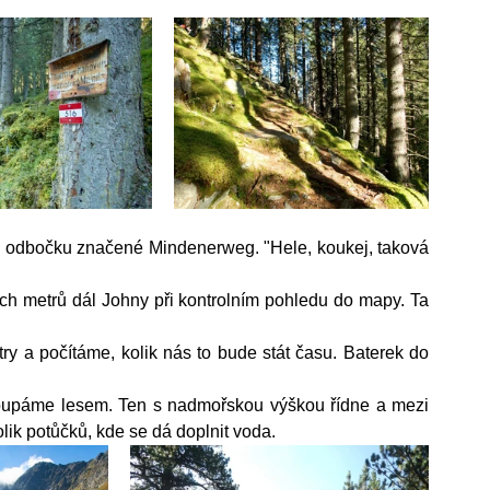
 odbočku značené Mindenerweg. "Hele, koukej, taková 
ých metrů dál Johny při kontrolním pohledu do mapy. Ta 
y a počítáme, kolik nás to bude stát času. Baterek do 
oupáme lesem. Ten s nadmořskou výškou řídne a mezi 
lik potůčků, kde se dá doplnit voda.