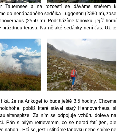
ner Tauernsee a na rozcestí se dáváme směrem k 
me do nenápadného sedélka Luggertörl (2380 m), zase 
noverhaus (2550 m). Podcházíme lanovku, jejíž horní 
e prázdnou terasu. Na nějaké sedánky není čas. Už je 
íká, že na Ankogel to bude ještě 3,5 hodiny. Chceme 
noldhöhe, poblíž které stával starý Hannoverhaus, si 
auleitenspitze. Za ním se odpojuje vzhůru doleva na 
i. Pán s bílým retrieverem, co se nerad fotí (ten, ale 
ve nahoru. Ptá se, jestli stíháme lanovku nebo spíme ne 