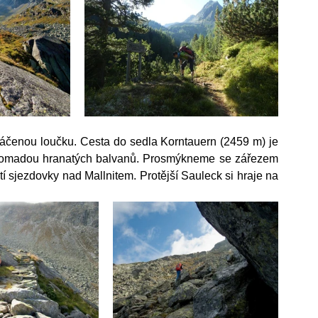
čenou loučku. Cesta do sedla Korntauern (2459 m) je 
 hromadou hranatých balvanů. Prosmýkneme se zářezem 
í sjezdovky nad Mallnitem. Protější Sauleck si hraje na 