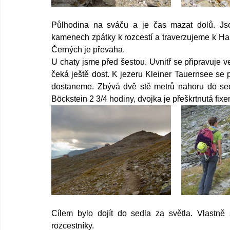
Půlhodina na sváču a je čas mazat dolů. Js
kamenech zpátky k rozcestí a traverzujeme k Han
Černých je převaha.
U chaty jsme před šestou. Uvnitř se připravuje v
čeká ještě dost. K jezeru Kleiner Tauernsee se p
dostaneme. Zbývá dvě stě metrů nahoru do sedla
Böckstein 2 3/4 hodiny, dvojka je přeškrtnutá fix
Cílem bylo dojít do sedla za světla. Vlastně
rozcestníky.