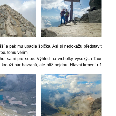
šší a pak mu upadla špička. Asi si nedokážu představit 
ype, tomu věřím.
l sami pro sebe. Výhled na vrcholky vysokých Taur 
krouží pár havranů, ale blíž nejdou. Hlavní krmení už 