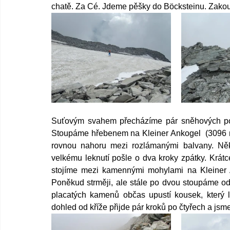
chatě. Za Cé. Jdeme pěšky do Böcksteinu. Zakoul
Suťovým svahem přecházíme pár sněhových pol
Stoupáme hřebenem na Kleiner Ankogel  (3096 m
rovnou nahoru mezi rozlámanými balvany. N
velkému leknutí pošle o dva kroky zpátky. Krátc
stojíme mezi kamennými mohylami na Kleiner A
Poněkud strměji, ale stále po dvou stoupáme od
placatých kamenů občas upustí kousek, který le
dohled od kříže přijde pár kroků po čtyřech a jsm