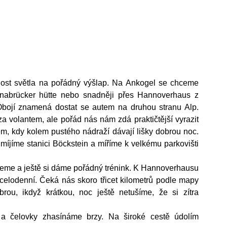
ě dost světla na pořádný výšlap. Na Ankogel se chceme 
nabrücker hütte nebo snadněji přes Hannoverhaus z 
Obojí znamená dostat se autem na druhou stranu Alp. 
za volantem, ale pořád nás nám zdá praktičtější vyrazit 
m, kdy kolem pustého nádraží dávají lišky dobrou noc. 
míjíme stanici Böckstein a míříme k velkému parkovišti 
eme a ještě si dáme pořádný trénink. K Hannoverhausu 
 celodenní. Čeká nás skoro třicet kilometrů podle mapy 
ou, ikdyž krátkou, noc ještě netušíme, že si zítra 
 a čelovky zhasínáme brzy. Na široké cestě údolím 