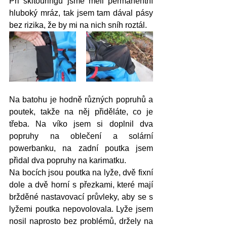
Při skitouringu jsme měli permanentní 
hluboký mráz, tak jsem tam dával pásy 
bez rizika, že by mi na nich sníh roztál.
Na batohu je hodně různých popruhů a 
poutek, takže na něj přiděláte, co je 
třeba. Na víko jsem si doplnil dva 
popruhy na oblečení a solární 
powerbanku, na zadní poutka jsem 
přidal dva popruhy na karimatku. 
Na bocích jsou poutka na lyže, dvě fixní 
dole a dvě horní s přezkami, které mají 
bržděné nastavovací průvleky, aby se s 
lyžemi poutka nepovolovala. Lyže jsem 
nosil naprosto bez problémů, držely na 