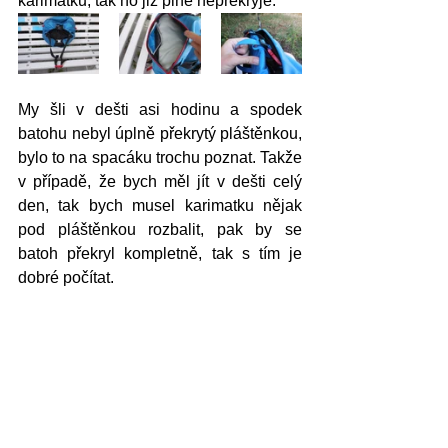
karimatku, tak ho již plně nepřekryje. 
My šli v dešti asi hodinu a spodek 
batohu nebyl úplně překrytý pláštěnkou, 
bylo to na spacáku trochu poznat. Takže 
v případě, že bych měl jít v dešti celý 
den, tak bych musel karimatku nějak 
pod pláštěnkou rozbalit, pak by se 
batoh překryl kompletně, tak s tím je 
dobré počítat. 