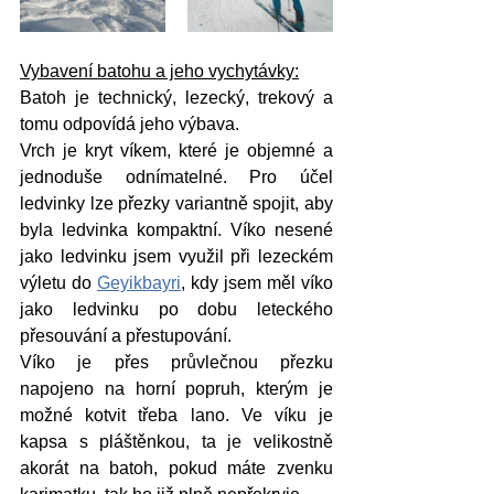
Vybavení batohu a jeho vychytávky:
Batoh je technický, lezecký, trekový a 
tomu odpovídá jeho výbava. 
Vrch je kryt víkem, které je objemné a 
jednoduše odnímatelné. Pro účel 
ledvinky lze přezky variantně spojit, aby 
byla ledvinka kompaktní. Víko nesené 
jako ledvinku jsem využil při lezeckém 
výletu do 
Geyikbayri
,
 kdy jsem měl víko 
jako ledvinku po dobu leteckého 
přesouvání a přestupování. 
Víko je přes průvlečnou přezku 
napojeno na horní popruh, kterým je 
možné kotvit třeba lano. Ve víku je 
kapsa s pláštěnkou, ta je velikostně 
akorát na batoh, pokud máte zvenku 