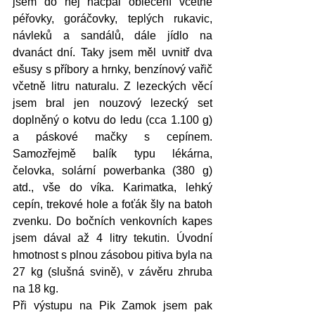
jsem do něj nacpal oblečení včetně 
péřovky, goráčovky, teplých rukavic, 
návleků a sandálů, dále jídlo na 
dvanáct dní. Taky jsem měl uvnitř dva 
ešusy s příbory a hrnky, benzínový vařič 
včetně litru naturalu. Z lezeckých věcí 
jsem bral jen nouzový lezecký set 
doplněný o kotvu do ledu (cca 1.100 g) 
a páskové mačky s cepínem. 
Samozřejmě balík typu lékárna, 
čelovka, solární powerbanka (380 g) 
atd., vše do víka. Karimatka, lehký 
cepín, trekové hole a foťák šly na batoh 
zvenku. Do bočních venkovních kapes 
jsem dával až 4 litry tekutin. Úvodní 
hmotnost s plnou zásobou pitiva byla na 
27 kg (slušná svině), v závěru zhruba 
na 18 kg.
Při výstupu na Pik Zamok jsem pak 