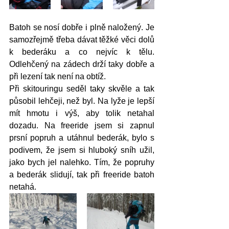
Batoh se nosí dobře i plně naložený. Je 
samozřejmě třeba dávat těžké věci dolů 
k bederáku a co nejvíc k tělu. 
Odlehčený na zádech drží taky dobře a 
při lezení tak není na obtíž.
Při skitouringu seděl taky skvěle a tak 
působil lehčeji, než byl. Na lyže je lepší 
mít hmotu i výš, aby tolik netahal 
dozadu. Na freeride jsem si zapnul 
prsní popruh a utáhnul bederák, bylo s 
podivem, že jsem si hluboký sníh užil, 
jako bych jel nalehko. Tím, že popruhy 
a bederák slidují, tak při freeride batoh 
netahá.