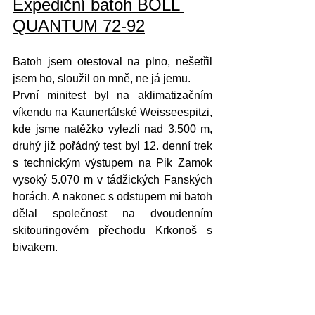
Expediční batoh BOLL 
QUANTUM 72-92
Batoh jsem otestoval na plno, nešetřil 
jsem ho, sloužil on mně, ne já jemu.
První minitest byl na aklimatizačním 
víkendu na Kaunertálské Weisseespitzi, 
kde jsme natěžko vylezli nad 3.500 m, 
druhý již pořádný test byl 12. denní trek 
s technickým výstupem na Pik Zamok 
vysoký 5.070 m v tádžických Fanských 
horách. A nakonec s odstupem mi batoh 
dělal společnost na dvoudenním 
skitouringovém přechodu Krkonoš s 
bivakem.