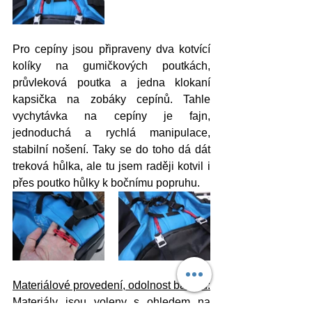
Pro cepíny jsou připraveny dva kotvící 
kolíky na gumičkových poutkách, 
průvleková poutka a jedna klokaní 
kapsička na zobáky cepínů. Tahle 
vychytávka na cepíny je fajn, 
jednoduchá a rychlá manipulace, 
stabilní nošení. Taky se do toho dá dát 
treková hůlka, ale tu jsem raději kotvil i 
přes poutko hůlky k bočnímu popruhu.
Materiálové provedení, odolnost batohu:
Materiály jsou voleny s ohledem na 