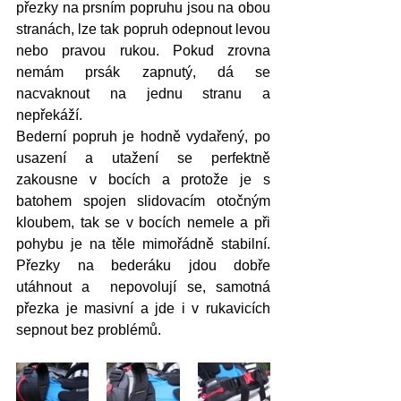
přezky na prsním popruhu jsou na obou 
stranách, lze tak popruh odepnout levou 
nebo pravou rukou. Pokud zrovna 
nemám prsák zapnutý, dá se 
nacvaknout na jednu stranu a 
nepřekáží.
Bederní popruh je hodně vydařený, po 
usazení a utažení se perfektně 
zakousne v bocích a protože je s 
batohem spojen slidovacím otočným 
kloubem, tak se v bocích nemele a při 
pohybu je na těle mimořádně stabilní. 
Přezky na bederáku jdou dobře 
utáhnout a  nepovolují se, samotná 
přezka je masivní a jde i v rukavicích 
sepnout bez problémů.