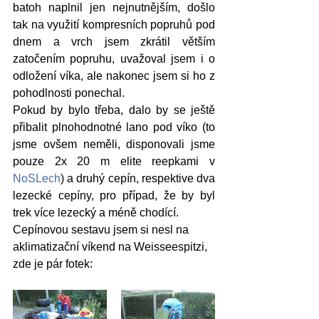
batoh naplnil jen nejnutnějším, došlo 
tak na využití kompresních popruhů pod 
dnem a vrch jsem zkrátil větším 
zatočením popruhu, uvažoval jsem i o 
odložení víka, ale nakonec jsem si ho z 
pohodlnosti ponechal. 
Pokud by bylo třeba, dalo by se ještě 
přibalit plnohodnotné lano pod víko (to 
jsme ovšem neměli, disponovali jsme 
pouze 2x 20 m elite reepkami v 
NoSLech
) a druhý cepín, respektive dva 
lezecké cepíny, pro případ, že by byl 
trek více lezecký a méně chodící. 
Cepínovou sestavu jsem si nesl na 
aklimatizační víkend na Weisseespitzi, 
zde je pár fotek: