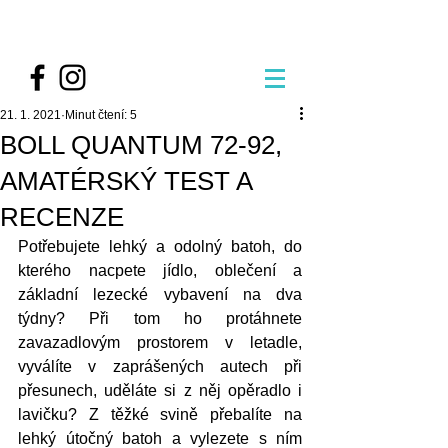
21. 1. 2021
Minut čtení: 5
BOLL QUANTUM 72-92,
AMATÉRSKÝ TEST A
RECENZE
Potřebujete lehký a odolný batoh, do 
kterého nacpete jídlo, oblečení a 
základní lezecké vybavení na dva 
týdny? Při tom ho protáhnete 
zavazadlovým prostorem v letadle, 
vyválíte v zaprášených autech při 
přesunech, uděláte si z něj opěradlo i 
lavičku? Z těžké svině přebalíte na 
lehký útočný batoh a vylezete s ním 