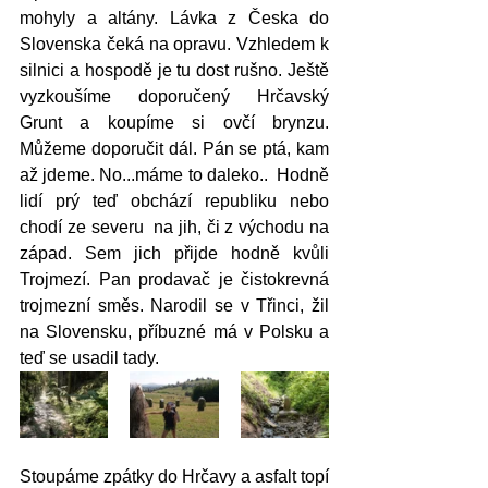
mohyly a altány. Lávka z Česka do 
Slovenska čeká na opravu. Vzhledem k 
silnici a hospodě je tu dost rušno. Ještě 
vyzkoušíme doporučený Hrčavský 
Grunt a koupíme si ovčí brynzu. 
Můžeme doporučit dál. Pán se ptá, kam 
až jdeme. No...máme to daleko..  Hodně 
lidí prý teď obchází republiku nebo 
chodí ze severu  na jih, či z východu na 
západ. Sem jich přijde hodně kvůli 
Trojmezí. Pan prodavač je čistokrevná 
trojmezní směs. Narodil se v Třinci, žil 
na Slovensku, příbuzné má v Polsku a 
teď se usadil tady. 
Stoupáme zpátky do Hrčavy a asfalt topí 