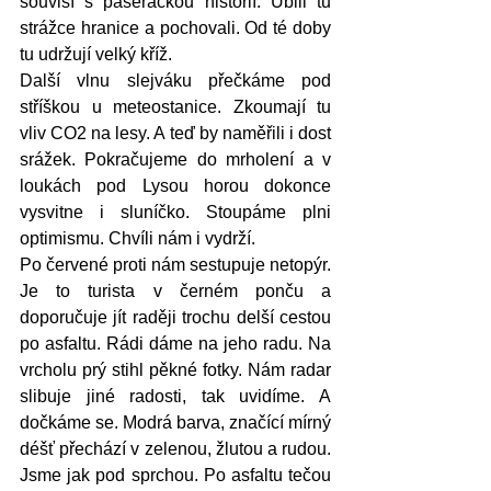
souvisí s pašeráckou historií. Ubili tu 
strážce hranice a pochovali. Od té doby 
tu udržují velký kříž. 
Další vlnu slejváku přečkáme pod 
stříškou u meteostanice. Zkoumají tu 
vliv CO2 na lesy. A teď by naměřili i dost 
srážek. Pokračujeme do mrholení a v 
loukách pod Lysou horou dokonce 
vysvitne i sluníčko. Stoupáme plni 
optimismu. Chvíli nám i vydrží. 
Po červené proti nám sestupuje netopýr. 
Je to turista v černém ponču a 
doporučuje jít raději trochu delší cestou 
po asfaltu. Rádi dáme na jeho radu. Na 
vrcholu prý stihl pěkné fotky. Nám radar 
slibuje jiné radosti, tak uvidíme. A 
dočkáme se. Modrá barva, značící mírný 
déšť přechází v zelenou, žlutou a rudou. 
Jsme jak pod sprchou. Po asfaltu tečou 