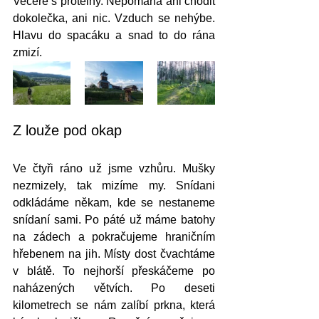
Večeře s proteiny. Nepomáhá ani chodit 
dokolečka, ani nic. Vzduch se nehýbe. 
Hlavu do spacáku a snad to do rána 
zmizí. 
Z louže pod okap
Ve čtyři ráno už jsme vzhůru. Mušky 
nezmizely, tak mizíme my. Snídani 
odkládáme někam, kde se nestaneme 
snídaní sami. Po páté už máme batohy 
na zádech a pokračujeme hraničním 
hřebenem na jih. Místy dost čvachtáme 
v blátě. To nejhorší přeskáčeme po 
naházených větvích. Po deseti 
kilometrech se nám zalíbí prkna, která 