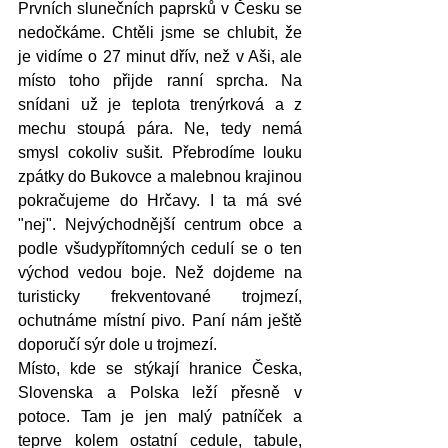
Prvních slunečních paprsků v Česku se 
nedočkáme. Chtěli jsme se chlubit, že 
je vidíme o 27 minut dřív, než v Aši, ale 
místo toho přijde ranní sprcha. Na 
snídani už je teplota trenýrková a z 
mechu stoupá pára. Ne, tedy nemá 
smysl cokoliv sušit. Přebrodíme louku 
zpátky do Bukovce a malebnou krajinou 
pokračujeme do Hrčavy. I ta má své 
"nej". Nejvýchodnější centrum obce a 
podle všudypřítomných cedulí se o ten 
východ vedou boje. Než dojdeme na 
turisticky frekventované trojmezí, 
ochutnáme místní pivo. Paní nám ještě 
doporučí sýr dole u trojmezí. 
Místo, kde se stýkají hranice Česka, 
Slovenska a Polska leží přesně v 
potoce. Tam je jen malý patníček a 
teprve kolem ostatní cedule, tabule, 