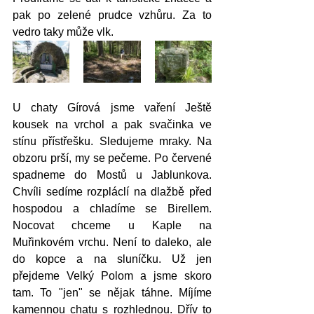
pak po zelené prudce vzhůru. Za to 
vedro taky může vlk. 
U chaty Gírová jsme vaření Ještě 
kousek na vrchol a pak svačinka ve 
stínu přístřešku. Sledujeme mraky. Na 
obzoru prší, my se pečeme. Po červené 
spadneme do Mostů u Jablunkova. 
Chvíli sedíme rozpláclí na dlažbě před 
hospodou a chladíme se Birellem. 
Nocovat chceme u Kaple na 
Muřinkovém vrchu. Není to daleko, ale 
do kopce a na sluníčku. Už jen 
přejdeme Velký Polom a jsme skoro 
tam. To "jen" se nějak táhne. Míjíme 
kamennou chatu s rozhlednou. Dřív to 