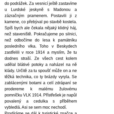
do podrážek. Za vesnicí ještě zastavíme 
u Lurdské jeskyně s Madonou a 
zázračným pramenem. Postavili ji z 
kamene, co přebýval po stavbě kostela. 
Spíš bych ale čekala nějaký klidný háj, 
než staveniště. Pokračujeme po silnici, 
než odbočíme do lesa k památníku 
posledního vlka. Toho v Beskydech 
zastřelili v roce 1914 a myslím, že tu 
dodnes straší. Ze všech cest kolem 
udělal blátivé potoky a naházel na ně 
klády. Určitě za tu spoušť může on a ne 
těžká technika, co ty brázdy vyryla. Se 
zablácenými botami a celí zdrápaní se 
prodereme k malému žulovému 
pomníčku VLK 1914. Přístřešek je napůl 
povalený a cedulka s příběhem 
vybledlá. Asi se sem moc nechodí. 
Prodíráme se dál k turistické značce a 