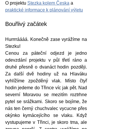
O projektu 
Stezka kolem Česka
 a 
praktické informace k plánování výletu
Bouřlivý začátek
Hurrrráááá. Konečně zase vyrážíme na 
Stezku!
Cenou za páteční odjezd je jedno 
odevzdání projektu v půl třetí ráno a 
druhé přesně o dvanáct hodin později. 
Za další dvě hodiny už na Hlaváku 
vyhlížíme zpožděný vlak. Místo čtyř 
hodin jedeme do Třince víc jak pět. Nad 
severní Moravou se mezitím roztrhne 
pytel se srážkami. Skoro se bojíme, že 
nás ten černý chuchvalec vycucne přes 
okýnko kymácejícího se vlaku. Když 
vystupujeme v Třinci, je skoro tma, ale 