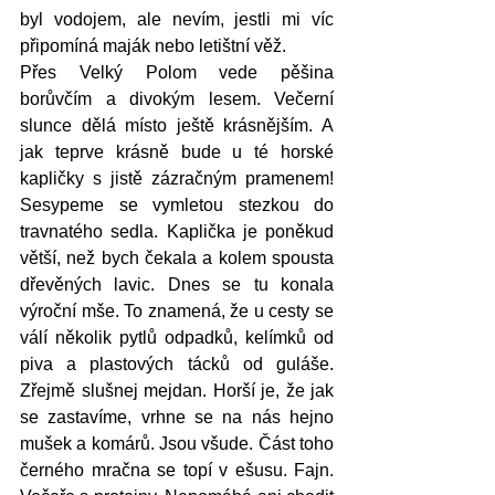
byl vodojem, ale nevím, jestli mi víc 
připomíná maják nebo letištní věž. 
Přes Velký Polom vede pěšina 
borůvčím a divokým lesem. Večerní 
slunce dělá místo ještě krásnějším. A 
jak teprve krásně bude u té horské 
kapličky s jistě zázračným pramenem! 
Sesypeme se vymletou stezkou do 
travnatého sedla. Kaplička je poněkud 
větší, než bych čekala a kolem spousta 
dřevěných lavic. Dnes se tu konala 
výroční mše. To znamená, že u cesty se 
válí několik pytlů odpadků, kelímků od 
piva a plastových tácků od guláše. 
Zřejmě slušnej mejdan. Horší je, že jak 
se zastavíme, vrhne se na nás hejno 
mušek a komárů. Jsou všude. Část toho 
černého mračna se topí v ešusu. Fajn. 