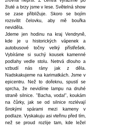
zrovna neprší. Z centra vyrážíme po 
žluté a brzy jsme v lese. Světelná show 
se zase přibližuje. Skoro se bojím 
rozsvítit čelovku, aby mě bouřka 
neviděla. 
Jdeme jen hodinu na kraj Vendryně, 
kde je u historických vápenek a 
autobusové točny velký přístřešek. 
Vybíráme si suchý kousek kamenné 
podlahy vedle stolu. Netrvá dlouho a 
vzbudí nás rány jak z děla. 
Nadskakujeme na karimatkách. Jsme v 
epicentru. Než to dořeknu, spustí se 
sprcha, že nevidíme lampu na druhé 
straně silnice. "Bacha, voda!", koukám 
na čůrky, jak se od silnice rozlévají 
širokými spárami mezi kameny v 
podlaze. Vyskakuju asi vteřinu před tím, 
než se proud rozlije tam, kde ležel 