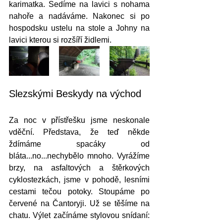
karimatka. Sedíme na lavici s nohama 
nahoře a nadáváme. Nakonec si po 
hospodsku ustelu na stole a Johny na 
lavici kterou si rozšíří židlemi. 
Slezskými Beskydy na východ
Za noc v přístřešku jsme neskonale 
vděční. Představa, že teď někde 
ždímáme spacáky od 
bláta...no...nechybělo mnoho. Vyrážíme 
brzy, na asfaltových a štěrkových 
cyklostezkách, jsme v pohodě, lesními 
cestami tečou potoky. Stoupáme po 
červené na Čantoryji. Už se těšíme na 
chatu. Výlet začínáme stylovou snídaní: 