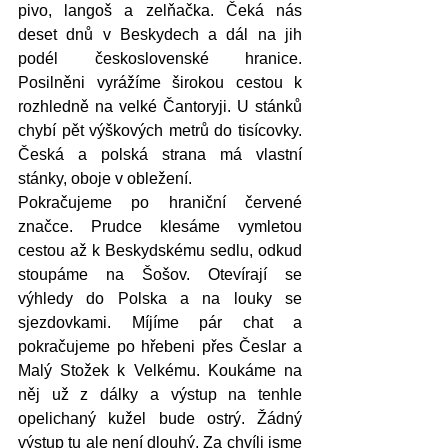
pivo, langoš a zelňačka. Čeká nás 
deset dnů v Beskydech a dál na jih 
podél československé hranice. 
Posilněni vyrážíme širokou cestou k 
rozhledně na velké Čantoryji. U stánků 
chybí pět výškových metrů do tisícovky. 
Česká a polská strana má vlastní 
stánky, oboje v obležení. 
Pokračujeme po hraniční červené 
značce. Prudce klesáme vymletou 
cestou až k Beskydskému sedlu, odkud 
stoupáme na Šošov. Otevírají se 
výhledy do Polska a na louky se 
sjezdovkami. Míjíme pár chat a 
pokračujeme po hřebeni přes Česlar a 
Malý Stožek k Velkému. Koukáme na 
něj už z dálky a výstup na tenhle 
opelichaný kužel bude ostrý. Žádný 
výstup tu ale není dlouhý. Za chvíli jsme 