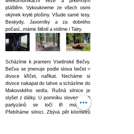
telekomunikační věže a prkenným 
pláštěm. Vykoukneme ze všech osmi 
okýnek kryté plošiny. Všude samé lesy. 
Beskydy, Javorníky a za dobrého 
počasí...máme štěstí a vidíme i Tatry. 
Scházíme k prameni Vsetínské Bečvy. 
Bečva se jmenuje podle slova bečet = 
divoce křičet, naříkat. Necháme si 
divoce nakapat do lahve a scházíme do 
Makovského sedla. Rušná silnice je 
slyšet z dálky. U pomníku slovenských 
partyzánů se točí tři motorkáři. 
Přebíháme silnici. Zbývá pět kilometrů 
po červené přes Lemenou do sedla, kde 
má být potok. Začínám zpomalovat. 
Kůže na patách hoří. “To jsem pako, 