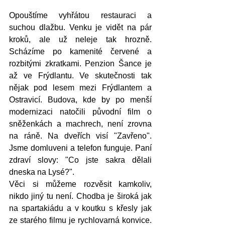
Opouštíme vyhřátou restauraci a 
suchou dlažbu. Venku je vidět na pár 
kroků, ale už neleje tak hrozně. 
Scházíme po kamenité červené a 
rozbitými zkratkami. Penzion Šance je 
až ve Frýdlantu. Ve skutečnosti tak 
nějak pod lesem mezi Frýdlantem a 
Ostravicí. Budova, kde by po menší 
modernizaci natočili původní film o 
sněženkách a machrech, není zrovna 
na ráně. Na dveřích visí "Zavřeno". 
Jsme domluveni a telefon funguje. Paní 
zdraví slovy: "Co jste sakra dělali 
dneska na Lysé?". 
Věci si můžeme rozvěsit kamkoliv, 
nikdo jiný tu není. Chodba je široká jak 
na spartakiádu a v koutku s křesly jak 
ze starého filmu je rychlovarná konvice. 