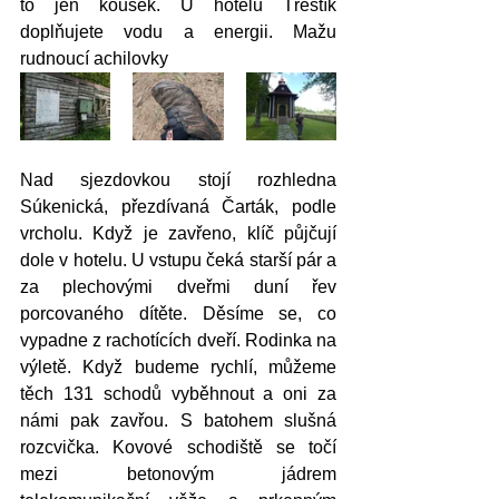
to jen kousek. U hotelu Třeštík 
doplňujete vodu a energii. Mažu 
rudnoucí achilovky 
Nad sjezdovkou stojí rozhledna 
Súkenická, přezdívaná Čarták, podle 
vrcholu. Když je zavřeno, klíč půjčují 
dole v hotelu. U vstupu čeká starší pár a 
za plechovými dveřmi duní řev 
porcovaného dítěte. Děsíme se, co 
vypadne z rachotících dveří. Rodinka na 
výletě. Když budeme rychlí, můžeme 
těch 131 schodů vyběhnout a oni za 
námi pak zavřou. S batohem slušná 
rozcvička. Kovové schodiště se točí 
mezi betonovým jádrem 