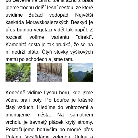
po červené na Smrk. Ze strachu z bláta 
jdeme trochu delší lesní cestou, ze které 
uvidíme Bučací vodopád. Největší 
kaskáda Moravskoslezských Beskyd je 
přes bujnou vegetaci vidět tak napůl. Z 
rozcestí volíme variantu "direkt". 
Kamenitá cesta je tak prudká, že se na 
ní nedrží bláto. Čtyři stovky výškových 
metrů po schodech a jsme tam. 
Konečně vidíme Lysou horu, kde jsme 
včera prali boty. Po bouřce je krásně 
čistý vzduch. Hledíme do vnitrozemí a 
jmenujeme města. Na samotném 
vrcholu je travnatý plácek krytý stromy. 
Pokračujeme borůvčím po modré přes 
Polanu. Vystřídáme zelenou, žlutou a 