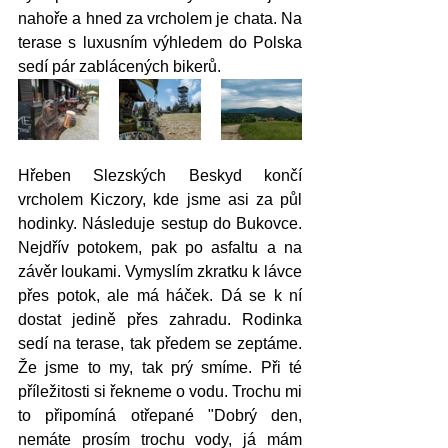
nahoře a hned za vrcholem je chata. Na 
terase s luxusním výhledem do Polska 
sedí pár zablácených bikerů. 
Hřeben Slezských Beskyd končí 
vrcholem Kiczory, kde jsme asi za půl 
hodinky. Následuje sestup do Bukovce. 
Nejdřív potokem, pak po asfaltu a na 
závěr loukami. Vymyslím zkratku k lávce 
přes potok, ale má háček. Dá se k ní 
dostat jedině přes zahradu. Rodinka 
sedí na terase, tak předem se zeptáme. 
Že jsme to my, tak prý smíme. Při té 
příležitosti si řekneme o vodu. Trochu mi 
to připomíná otřepané "Dobrý den, 
nemáte prosím trochu vody, já mám 