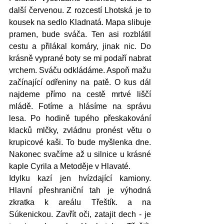
další červenou. Z rozcestí Lhotská je to 
kousek na sedlo Kladnatá. Mapa slibuje 
pramen, bude sváča. Ten asi rozblátil 
cestu a přilákal komáry, jinak nic. Do 
krásně vyprané boty se mi podaří nabrat 
vrchem. Sváču odkládáme. Aspoň mažu 
začínající odřeniny na patě. O kus dál 
najdeme přímo na cestě mrtvé liščí 
mládě. Fotíme a hlásíme na správu 
lesa. Po hodině tupého přeskakování 
klacků mlčky, zvládnu pronést větu o 
krupicové kaši. To bude myšlenka dne. 
Nakonec svačíme až u silnice u krásné 
kaple Cyrila a Metoděje v Hlavaté. 
Idylku kazí jen hvízdající kamiony. 
Hlavní přeshraniční tah je výhodná 
zkratka k areálu Třeštík. a na 
Súkenickou. Zavřít oči, zatajit dech - je 