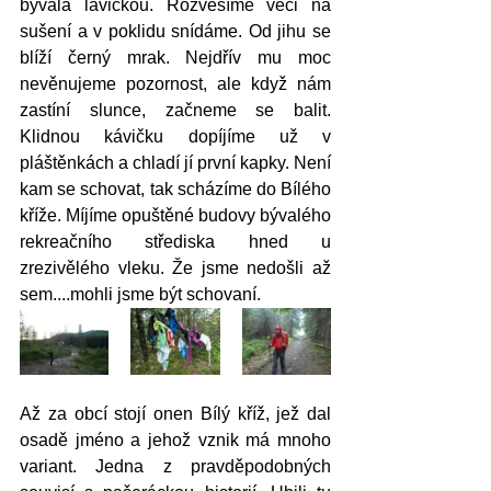
bývala lavičkou. Rozvěsíme věci na 
sušení a v poklidu snídáme. Od jihu se 
blíží černý mrak. Nejdřív mu moc 
nevěnujeme pozornost, ale když nám 
zastíní slunce, začneme se balit. 
Klidnou kávičku dopíjíme už v 
pláštěnkách a chladí jí první kapky. Není 
kam se schovat, tak scházíme do Bílého 
kříže. Míjíme opuštěné budovy bývalého 
rekreačního střediska hned u 
zrezivělého vleku. Že jsme nedošli až 
sem....mohli jsme být schovaní. 
Až za obcí stojí onen Bílý kříž, jež dal 
osadě jméno a jehož vznik má mnoho 
variant. Jedna z pravděpodobných 