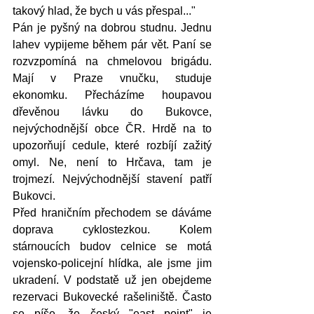
takový hlad, že bych u vás přespal..."
Pán je pyšný na dobrou studnu. Jednu 
lahev vypijeme během pár vět. Paní se 
rozvzpomíná na chmelovou brigádu. 
Mají v Praze vnučku, studuje 
ekonomku. Přecházíme houpavou 
dřevěnou lávku do Bukovce, 
nejvýchodnější obce ČR. Hrdě na to 
upozorňují cedule, které rozbíjí zažitý 
omyl. Ne, není to Hrčava, tam je 
trojmezí. Nejvýchodnější stavení patří 
Bukovci. 
Před hraničním přechodem se dáváme 
doprava cyklostezkou. Kolem 
stárnoucích budov celnice se motá 
vojensko-policejní hlídka, ale jsme jim 
ukradení. V podstatě už jen obejdeme 
rezervaci Bukovecké rašeliniště. Často 
se píše, že český "east point" je 