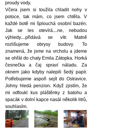
proudy vody. 
Včera jsem si toužila chladit nohy v 
potoce, tak mám, co jsem chtěla. V 
každé botě mi šplouchá osobní bazén. 
Jak se les otevírá....ne, nebudou 
výhledy....přidává se vítr. Matně 
rozlišujeme obrysy budovy. To 
znamená, že jsme na vrcholu a jdeme 
se ohřát do chaty Emila Zátopka. Horká 
česnečka a čaj spraví náladu. Za 
oknem jako kdyby nalepili šedý papír. 
Potřebujeme aspoň sejít do Ostravice. 
Johny hledá penzion. Když zjistím, že 
mi odfoukl kus pláštěnky z batohu a 
spacák v dolní kapce nasál několik litrů, 
souhlasím. 