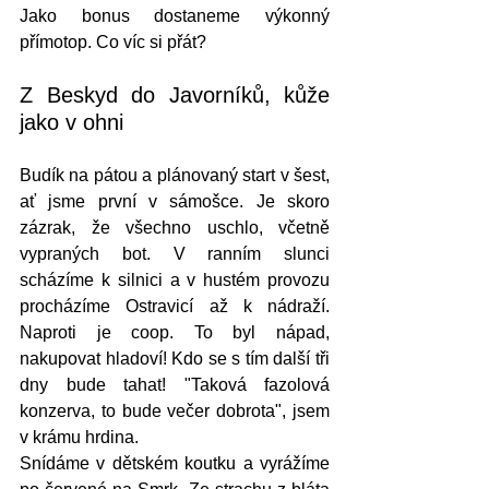
Jako bonus dostaneme výkonný 
přímotop. Co víc si přát?
Z Beskyd do Javorníků, kůže 
jako v ohni
Budík na pátou a plánovaný start v šest, 
ať jsme první v sámošce. Je skoro 
zázrak, že všechno uschlo, včetně 
vypraných bot. V ranním slunci 
scházíme k silnici a v hustém provozu 
procházíme Ostravicí až k nádraží. 
Naproti je coop. To byl nápad, 
nakupovat hladoví! Kdo se s tím další tři 
dny bude tahat! "Taková fazolová 
konzerva, to bude večer dobrota", jsem 
v krámu hrdina. 
Snídáme v dětském koutku a vyrážíme 