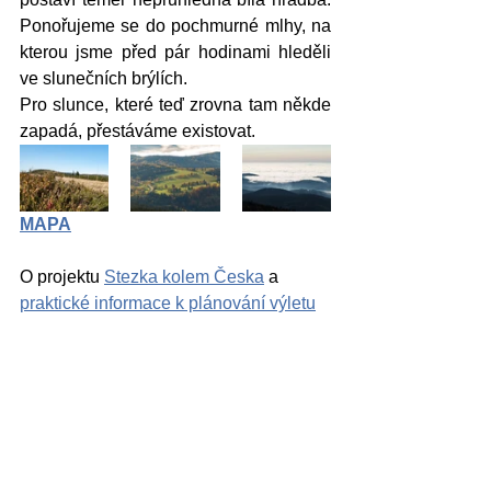
Ponořujeme se do pochmurné mlhy, na 
kterou jsme před pár hodinami hleděli 
ve slunečních brýlích.
Pro slunce, které teď zrovna tam někde 
zapadá, přestáváme existovat.
MAPA
O projektu 
Stezka kolem Česka
 a 
praktické informace k plánování výletu