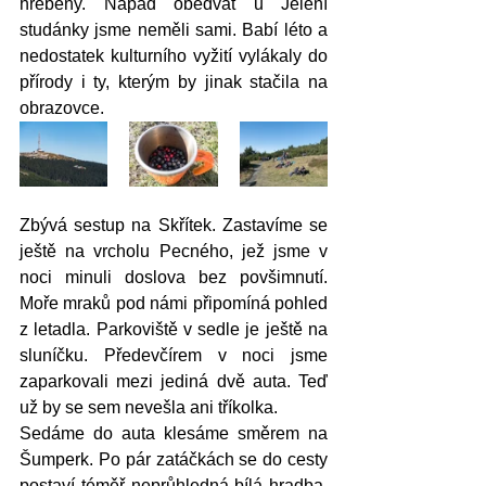
hřebeny. Nápad obědvat u Jelení 
studánky jsme neměli sami. Babí léto a 
nedostatek kulturního vyžití vylákaly do 
přírody i ty, kterým by jinak stačila na 
obrazovce. 
Zbývá sestup na Skřítek. Zastavíme se 
ještě na vrcholu Pecného, jež jsme v 
noci minuli doslova bez povšimnutí. 
Moře mraků pod námi připomíná pohled 
z letadla. Parkoviště v sedle je ještě na 
sluníčku. Předevčírem v noci jsme 
zaparkovali mezi jediná dvě auta. Teď 
už by se sem nevešla ani tříkolka. 
Sedáme do auta klesáme směrem na 
Šumperk. Po pár zatáčkách se do cesty 
postaví téměř neprůhledná bílá hradba. 