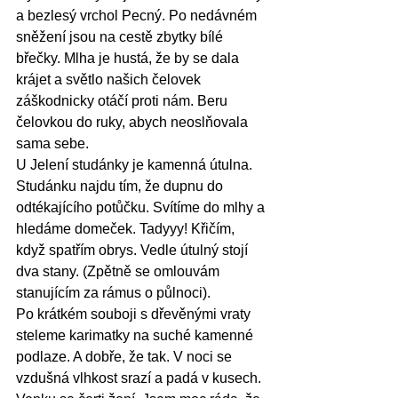
a bezlesý vrchol Pecný. Po nedávném 
sněžení jsou na cestě zbytky bílé 
břečky. Mlha je hustá, že by se dala 
krájet a světlo našich čelovek 
záškodnicky otáčí proti nám. Beru 
čelovkou do ruky, abych neoslňovala 
sama sebe. 
U Jelení studánky je kamenná útulna. 
Studánku najdu tím, že dupnu do 
odtékajícího potůčku. Svítíme do mlhy a 
hledáme domeček. Tadyyy! Křičím, 
když spatřím obrys. Vedle útulný stojí 
dva stany. (Zpětně se omlouvám 
stanujícím za rámus o půlnoci).
Po krátkém souboji s dřevěnými vraty 
steleme karimatky na suché kamenné 
podlaze. A dobře, že tak. V noci se 
vzdušná vlhkost srazí a padá v kusech. 