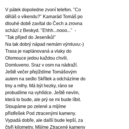
V pátek dopoledne zvoní telefon. "Co 
děláš o víkendu?" Kamarád Tomáš po 
dlouhé době zavítal do Čech a zrovna 
schází z Beskyd. "Ehhh...nooo..."  - 
"Tak přijeď do Jeseníků!" 
Na tak dobrý nápad nemám výmluvu:-) 
Trasa je naplánovaná a vlaky do 
Olomouce jedou každou chvíli. 
Domluveno. Sraz v osm na nádraží. 
Ještě večer přejíždíme Tomášovým 
autem na sedlo Skřítek a odcházíme do 
tmy a mlhy. Má být hezky, ráno se 
probudíme na vyhlídce. Ještě nevím, 
která to bude, ale prý se mi bude líbit. 
Stoupáme po zelené a míjíme 
přístřešek Pod ztracenými kameny. 
Vypadá dobře, ale další bude lepší, za 
čtyři kilometry. Míjíme Ztracené kameny 