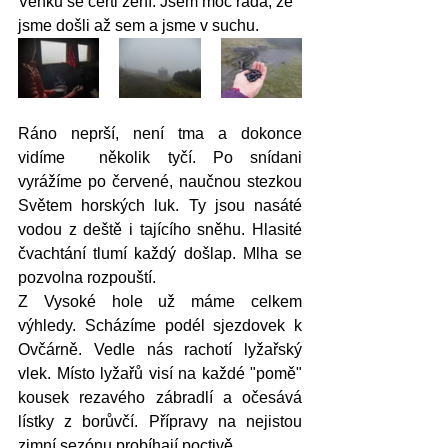
Venku se čerti žení. Jsem moc ráda, že 
jsme došli až sem a jsme v suchu.
Ráno neprší, není tma a dokonce 
vidíme  několik tyčí. Po snídani 
vyrážíme po červené, naučnou stezkou 
Světem horských luk. Ty jsou nasáté 
vodou z deště i tajícího sněhu. Hlasité 
čvachtání tlumí každý došlap. Mlha se 
pozvolna rozpouští. 
Z Vysoké hole už máme celkem 
výhledy. Scházíme podél sjezdovek k 
Ovčárně. Vedle nás rachotí lyžařský 
vlek. Místo lyžařů visí na každé "pomě" 
kousek rezavého zábradlí a očesává 
lístky z borůvčí. Přípravy na nejistou 
zimní sezónu probíhají poctivě.