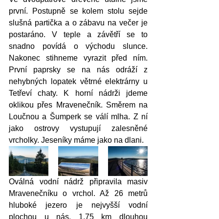
první. Postupně se kolem stolu sejde 
slušná partička a o zábavu na večer je 
postaráno. V teple a závětří se to 
snadno povídá o východu slunce. 
Nakonec stihneme vyrazit před ním. 
První paprsky se na nás odráží z 
nehybných lopatek větrné elektrárny u 
Tetřeví chaty. K horní nádrži jdeme 
oklikou přes Mravenečník. Směrem na 
Loučnou a Šumperk se válí mlha. Z ní 
jako ostrovy vystupují zalesněné 
vrcholky. Jeseníky máme jako na dlani.
Oválná vodní nádrž připravila masiv 
Mravenečníku o vrchol. Až 26 metrů 
hluboké jezero je nejvyšší vodní 
plochou u nás. 1,75 km dlouhou 