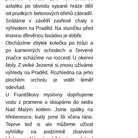
asfaltku po obvodu sypané hráze dělí 
od prudkých betonových břehů zábradlí. 
Snídáme v závětří zavřené chaty s 
výhledem na Praděd. Na sluníčku před 
tmavou dřevěnou fasádou je dobře.
Obcházíme zbytek kolečka po hrázi a 
po kamenných schodech a červené 
značce scházíme na rozcestí U okenní 
štoly. Z velké Jezerné si znovu užíváme 
výhledy na Praděd. Rozhledna na jeho 
plochém vrcholu je vidět téměř 
odevšad.
U Františkovy myslivny doplňujeme 
vodu z pramene a stoupáme do sedla 
Nad Malým kotlem. Jsme zpátky na 
hřebenovce, kudy jsme šli včera ráno. 
Teprve teď si ale můžeme užívat 
vyhlídky na podzimně zbarvené 