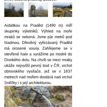
Asfaltkou na Praděd (1490 m) míří 
skupinky výletníků. Výhled na moře 
mraků se nekoná. Jsme pár metrů pod 
hladinou. Dřevěný vyřezávaný Praděd 
má orosené vousy. Zahřejeme se v 
otevřené hale a vyrážíme po modré do 
Divokého dolu. Na chvíli se mezi mraky 
ukáže nejvyšší pevný bod v ČR, vrchol 
obrovského vysílače, jež se v 1637 
metrech nad mořem dostává nad vrchol 
Sněžky i s její architekturou.