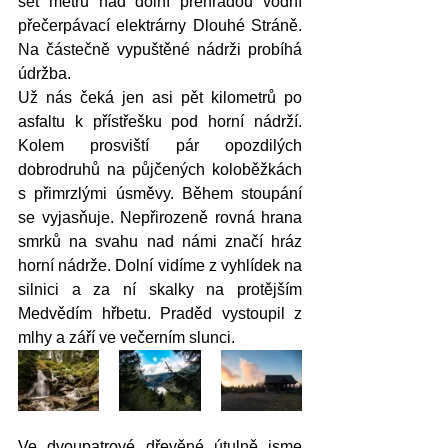
set metrů nad dolní přehradou vodní 
přečerpávací elektrárny Dlouhé Stráně. 
Na částečně vypuštěné nádrži probíhá 
údržba.
Už nás čeká jen asi pět kilometrů po 
asfaltu k přístřešku pod horní nádrží. 
Kolem prosviští pár opozdilých 
dobrodruhů na půjčených koloběžkách 
s přimrzlými úsměvy. Během stoupání 
se vyjasňuje. Nepřirozeně rovná hrana 
smrků na svahu nad námi značí hráz 
horní nádrže. Dolní vidíme z vyhlídek na 
silnici a za ní skalky na protějším 
Medvědím hřbetu. Praděd vystoupil z 
mlhy a září ve večerním slunci. 
Ve dvoupatrové dřevěné útulně jsme 