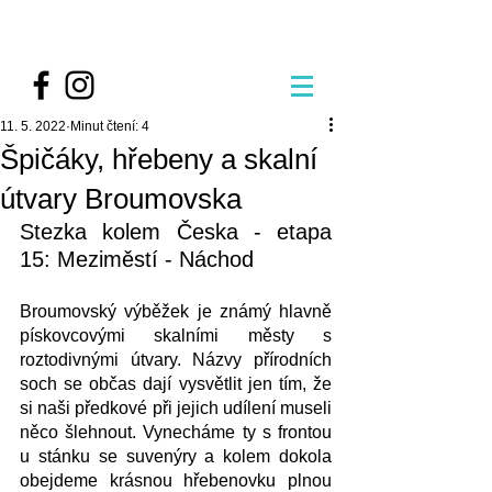
11. 5. 2022
Minut čtení: 4
Špičáky, hřebeny a skalní
útvary Broumovska
Stezka kolem Česka - etapa 
15: Meziměstí - Náchod
Broumovský výběžek je známý hlavně 
pískovcovými skalními městy s 
roztodivnými útvary. Názvy přírodních 
soch se občas dají vysvětlit jen tím, že 
si naši předkové při jejich udílení museli 
něco šlehnout. Vynecháme ty s frontou 
u stánku se suvenýry a kolem dokola 
obejdeme krásnou hřebenovku plnou 