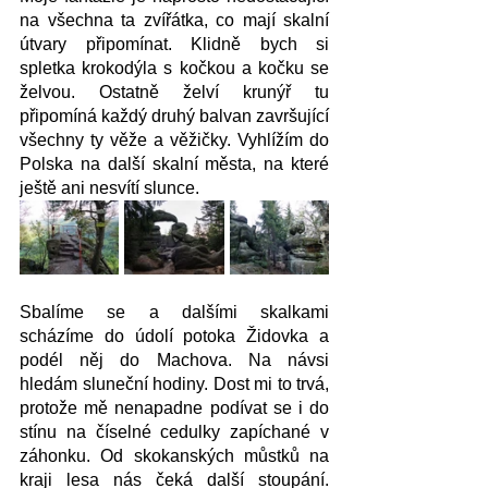
na všechna ta zvířátka, co mají skalní 
útvary připomínat. Klidně bych si 
spletka krokodýla s kočkou a kočku se 
želvou. Ostatně želví krunýř tu 
připomíná každý druhý balvan završující 
všechny ty věže a věžičky. Vyhlížím do 
Polska na další skalní města, na které 
ještě ani nesvítí slunce. 
Sbalíme se a dalšími skalkami 
scházíme do údolí potoka Židovka a 
podél něj do Machova. Na návsi 
hledám sluneční hodiny. Dost mi to trvá, 
protože mě nenapadne podívat se i do 
stínu na číselné cedulky zapíchané v 
záhonku. Od skokanských můstků na 
kraji lesa nás čeká další stoupání. 