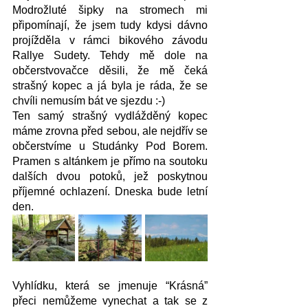
Modrožluté šipky na stromech mi 
připomínají, že jsem tudy kdysi dávno 
projížděla v rámci bikového závodu 
Rallye Sudety. Tehdy mě dole na 
občerstvovačce děsili, že mě čeká 
strašný kopec a já byla je ráda, že se 
chvíli nemusím bát ve sjezdu :-)
Ten samý strašný vydlážděný kopec 
máme zrovna před sebou, ale nejdřív se 
občerstvíme u Studánky Pod Borem. 
Pramen s altánkem je přímo na soutoku 
dalších dvou potoků, jež poskytnou 
příjemné ochlazení. Dneska bude letní 
den. 
Vyhlídku, která se jmenuje “Krásná” 
přeci nemůžeme vynechat a tak se z 