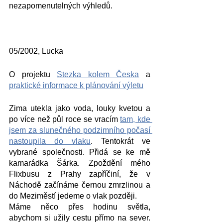
nezapomenutelných výhledů.
05/2002, Lucka
O projektu 
Stezka kolem Česka
 a 
praktické informace k plánování výletu
Zima utekla jako voda, louky kvetou a 
po více než půl roce se vracím 
tam, kde 
jsem za slunečného podzimního počasí 
nastoupila do vlaku
. Tentokrát ve 
vybrané společnosti. Přidá se ke mě 
kamarádka Šárka. Zpoždění mého 
Flixbusu z Prahy zapříčiní, že v 
Náchodě začínáme černou zmrzlinou a 
do Meziměstí jedeme o vlak později.
Máme něco přes hodinu světla, 
abychom si užily cestu přímo na sever. 