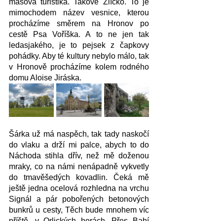
masová turistika. Takové Zlíčko. To je 
mimochodem název vesnice, kterou 
procházíme směrem na Hronov po 
cestě Psa Voříška. A to ne jen tak 
ledasjakého, je to pejsek z čapkovy 
pohádky. Aby té kultury nebylo málo, tak 
v Hronově procházíme kolem rodného 
domu Aloise Jiráska. 
Šárka už má naspěch, tak tady naskočí 
do vlaku a drží mi palce, abych to do 
Náchoda stihla dřív, než mě doženou 
mraky, co na námi nenápadně vykvetly 
do tmavěšedých kovadlin. Čeká mě 
ještě jedna ocelová rozhledna na vrchu 
Signál a pár pobořených betonových 
bunkrů u cesty, Těch bude mnohem víc 
příště, v Orlických horách. Přes Babí 