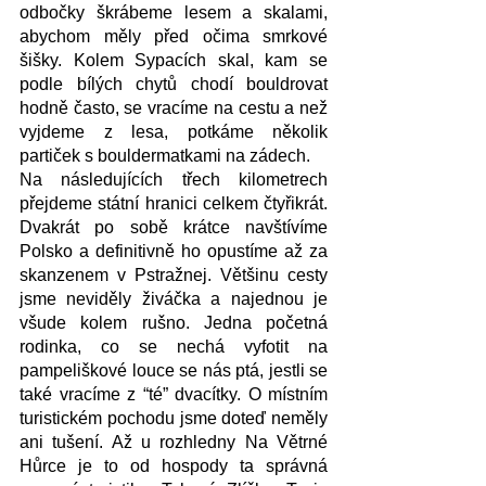
odbočky škrábeme lesem a skalami, 
abychom měly před očima smrkové 
šišky. Kolem Sypacích skal, kam se 
podle bílých chytů chodí bouldrovat 
hodně často, se vracíme na cestu a než 
vyjdeme z lesa, potkáme několik 
partiček s bouldermatkami na zádech. 
Na následujících třech kilometrech 
přejdeme státní hranici celkem čtyřikrát. 
Dvakrát po sobě krátce navštívíme 
Polsko a definitivně ho opustíme až za 
skanzenem v Pstražnej. Většinu cesty 
jsme neviděly živáčka a najednou je 
všude kolem rušno. Jedna početná 
rodinka, co se nechá vyfotit na 
pampeliškové louce se nás ptá, jestli se 
také vracíme z “té” dvacítky. O místním 
turistickém pochodu jsme doteď neměly 
ani tušení. Až u rozhledny Na Větrné 
Hůrce je to od hospody ta správná 