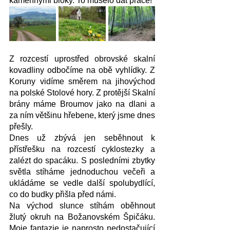
kamennými bloky. To muselo dát práce!
Z rozcestí uprostřed obrovské skalní 
kovadliny odbočíme na obě vyhlídky. Z 
Koruny vidíme směrem na jihovýchod 
na polské Stolové hory. Z protější Skalní 
brány máme Broumov jako na dlani a 
za ním většinu hřebene, který jsme dnes 
přešly. 
Dnes už zbývá jen seběhnout k 
přístřešku na rozcestí cyklostezky a 
zalézt do spacáku. S posledními zbytky 
světla stíháme jednoduchou večeři a 
ukládáme se vedle další spolubydlící, 
co do budky přišla před námi. 
Na východ slunce stíhám oběhnout 
žlutý okruh na Božanovském Špičáku. 
Moje fantazie je naprosto nedostačující 