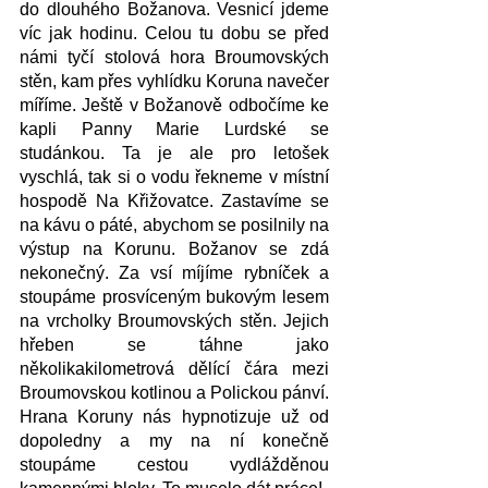
do dlouhého Božanova. Vesnicí jdeme 
víc jak hodinu. Celou tu dobu se před 
námi tyčí stolová hora Broumovských 
stěn, kam přes vyhlídku Koruna navečer 
míříme. Ještě v Božanově odbočíme ke 
kapli Panny Marie Lurdské se 
studánkou. Ta je ale pro letošek 
vyschlá, tak si o vodu řekneme v místní 
hospodě Na Křižovatce. Zastavíme se 
na kávu o páté, abychom se posilnily na 
výstup na Korunu. Božanov se zdá 
nekonečný. Za vsí míjíme rybníček a 
stoupáme prosvíceným bukovým lesem 
na vrcholky Broumovských stěn. Jejich 
hřeben se táhne jako 
několikakilometrová dělící čára mezi 
Broumovskou kotlinou a Polickou pánví. 
Hrana Koruny nás hypnotizuje už od 
dopoledny a my na ní konečně 
stoupáme cestou vydlážděnou 