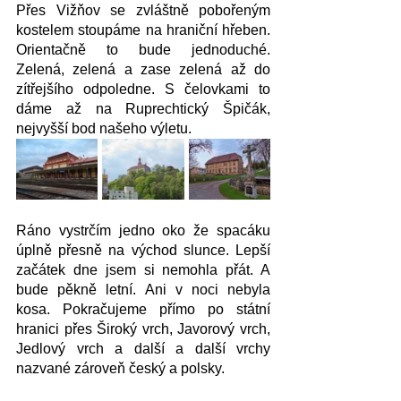
Přes Vižňov se zvláštně pobořeným 
kostelem stoupáme na hraniční hřeben. 
Orientačně to bude jednoduché. 
Zelená, zelená a zase zelená až do 
zítřejšího odpoledne. S čelovkami to 
dáme až na Ruprechtický Špičák, 
nejvyšší bod našeho výletu.
Ráno vystrčím jedno oko že spacáku 
úplně přesně na východ slunce. Lepší 
začátek dne jsem si nemohla přát. A 
bude pěkně letní. Ani v noci nebyla 
kosa. Pokračujeme přímo po státní 
hranici přes Široký vrch, Javorový vrch, 
Jedlový vrch a další a další vrchy 
nazvané zároveň český a polsky. 